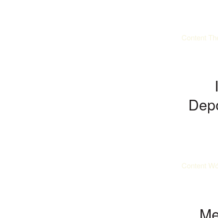
Content Th
Dep
Content Wó
Me