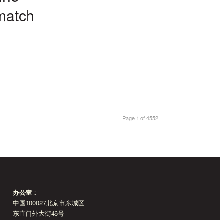
match
Page 1 of 4552
办公室：
中国100027北京市东城区
东直门外大街46号