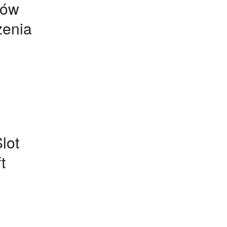
rów
zenia
lot
t