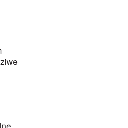
m
ziwe
lne