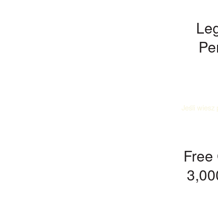
Leg
Pe
Jeśli wiesz
Free 
3,00