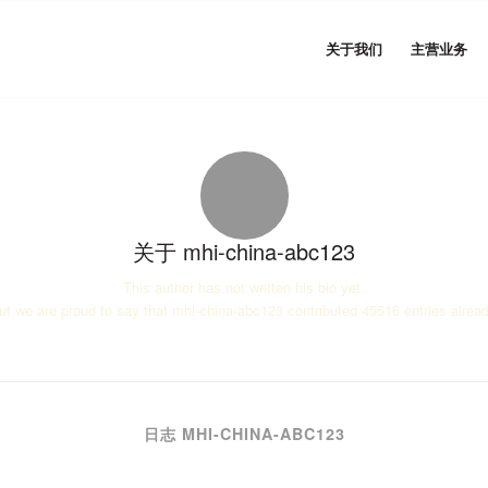
关于我们
主营业务
关于
mhi-china-abc123
This author has not written his bio yet.
ut we are proud to say that
mhi-china-abc123
contributed 45516 entries alread
日志 MHI-CHINA-ABC123