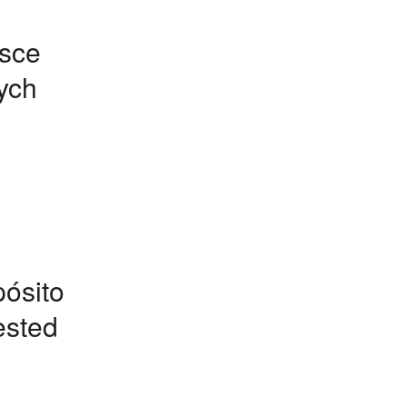
lsce
ych
pósito
ested