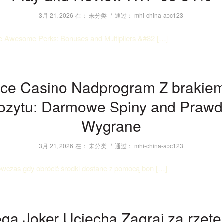
/
3月 21, 2026
在：
未分类
通过：
mhi-china-abc123
e Awesome Perks: Bonuses and Multipliers &#82 […]
Ice Casino Nadprogram Z brakie
ozytu: Darmowe Spiny and Prawd
Wygrane
/
3月 21, 2026
在：
未分类
通过：
mhi-china-abc123
wczas gdy obrócić środki dostane z pomocą bon […]
ga Joker Uciecha Zagraj za rzete