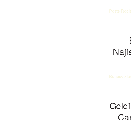
Posts Reels
Naji
Bonusy z br
Goldi
Car