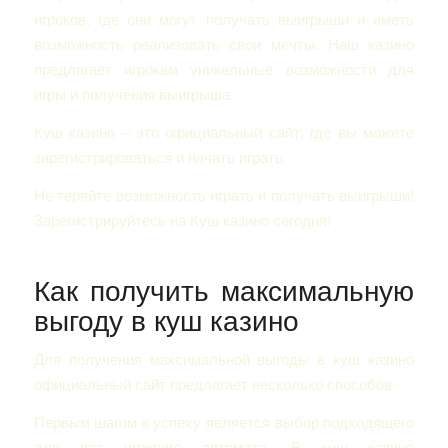
игроков, где они могут получать выигрыши и иметь
возможность реализовать свои мечты. Наш казино
предлагает игрокам уникальные возможности для
игры и получения выигрыша.
Куш казино – это официальный сайт, где вы можете
зарегистрироваться и начать играть.
Не теряйте возможность играть и получать выигрыши!
Зарегистрируйтесь на Куш казино сегодня!
Как получить максимальную
выгоду в куш казино
Для получения максимальной выгоды в куш казино
официальный сайт предлагает несколько способов.
Первым шагом к успеху является выбор подходящего
для вас игрового автомата. В куш казино