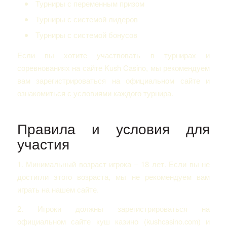
Турниры с переменным призом
Турниры с системой лидеров
Турниры с системой бонусов
Если вы хотите участвовать в турнирах и
соревнованиях на сайте Kush Casino, мы рекомендуем
вам зарегистрироваться на официальном сайте и
ознакомиться с условиями каждого турнира.
Правила и условия для
участия
1. Минимальный возраст игрока – 18 лет. Если вы не
достигли этого возраста, мы не рекомендуем вам
играть на нашем сайте.
2. Игроки должны зарегистрироваться на
официальном сайте куш казино (kushcasino.com) и