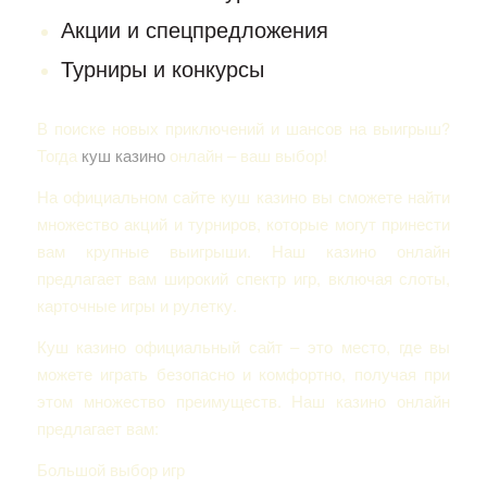
Акции и спецпредложения
Турниры и конкурсы
В поиске новых приключений и шансов на выигрыш?
Тогда
куш казино
онлайн – ваш выбор!
На официальном сайте куш казино вы сможете найти
множество акций и турниров, которые могут принести
вам крупные выигрыши. Наш казино онлайн
предлагает вам широкий спектр игр, включая слоты,
карточные игры и рулетку.
Куш казино официальный сайт – это место, где вы
можете играть безопасно и комфортно, получая при
этом множество преимуществ. Наш казино онлайн
предлагает вам:
Большой выбор игр