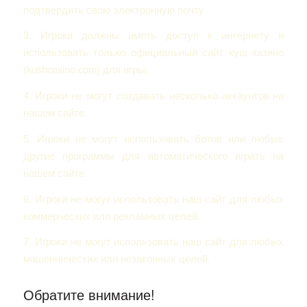
подтвердить свою электронную почту.
3. Игроки должны иметь доступ к интернету и
использовать только официальный сайт куш казино
(kushcasino.com) для игры.
4. Игроки не могут создавать несколько аккаунтов на
нашем сайте.
5. Игроки не могут использовать ботов или любые
другие программы для автоматического играть на
нашем сайте.
6. Игроки не могут использовать наш сайт для любых
коммерческих или рекламных целей.
7. Игроки не могут использовать наш сайт для любых
мошеннических или незаконных целей.
Обратите внимание!