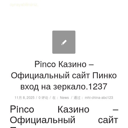
oynayabilirsiniz.
Pinco Казино –
Официальный сайт Пинко
вход на зеркало.1237
/
/
/
11月 8, 2025
0 评论
在：
News
通过：
mhi-china-abc123
Pinco Казино –
Официальный сайт