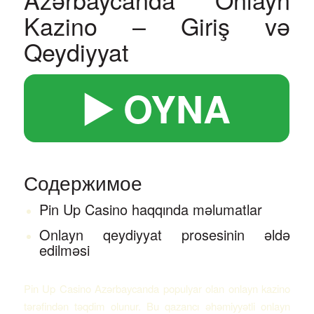
Kazino – Giriş və
Qeydiyyat
▶️ OYNA
Содержимое
Pin Up Casino haqqında məlumatlar
Onlayn qeydiyyat prosesinin əldə
edilməsi
Pin Up Casino Azərbaycanda populyar olan onlayn kazino
tərəfindən təqdim olunur. Bu qazancı əhəmiyyətli onlayn