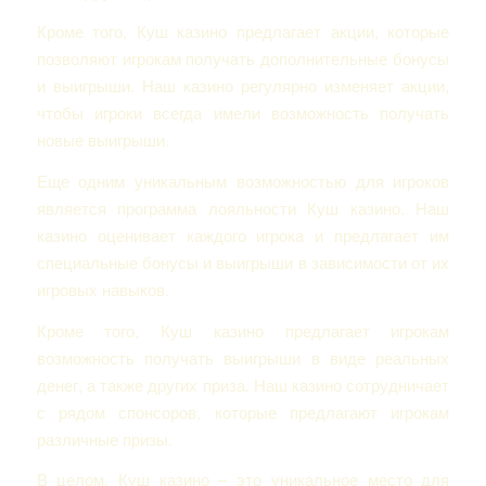
Кроме того, Куш казино предлагает акции, которые
позволяют игрокам получать дополнительные бонусы
и выигрыши. Наш казино регулярно изменяет акции,
чтобы игроки всегда имели возможность получать
новые выигрыши.
Еще одним уникальным возможностью для игроков
является программа лояльности Куш казино. Наш
казино оценивает каждого игрока и предлагает им
специальные бонусы и выигрыши в зависимости от их
игровых навыков.
Кроме того, Куш казино предлагает игрокам
возможность получать выигрыши в виде реальных
денег, а также других приза. Наш казино сотрудничает
с рядом спонсоров, которые предлагают игрокам
различные призы.
В целом, Куш казино – это уникальное место для