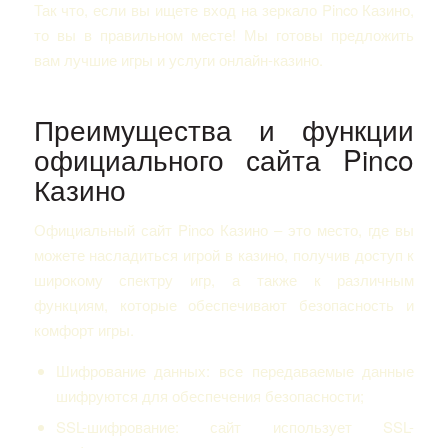
Так что, если вы ищете вход на зеркало Pinco Казино,
то вы в правильном месте! Мы готовы предложить
вам лучшие игры и услуги онлайн-казино.
Преимущества и функции
официального сайта Pinco
Казино
Официальный сайт Pinco Казино – это место, где вы
можете насладиться игрой в казино, получив доступ к
широкому спектру игр, а также к различным
функциям, которые обеспечивают безопасность и
комфорт игры.
Шифрование данных: все передаваемые данные
шифруются для обеспечения безопасности;
SSL-шифрование: сайт использует SSL-