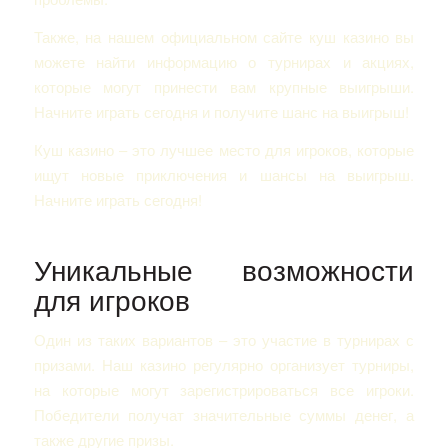
Также, на нашем официальном сайте куш казино вы
можете найти информацию о турнирах и акциях,
которые могут принести вам крупные выигрыши.
Начните играть сегодня и получите шанс на выигрыш!
Куш казино – это лучшее место для игроков, которые
ищут новые приключения и шансы на выигрыш.
Начните играть сегодня!
Уникальные возможности
для игроков
Один из таких вариантов – это участие в турнирах с
призами. Наш казино регулярно организует турниры,
на которые могут зарегистрироваться все игроки.
Победители получат значительные суммы денег, а
также другие призы.