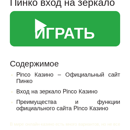
Пинко вход на зеркало
▶️
ИГРАТЬ
Содержимое
Pinco Казино – Официальный сайт
Пинко
Вход на зеркало Pinco Казино
Преимущества и функции
официального сайта Pinco Казино
В мире онлайн-казино есть много вариантов, но не все