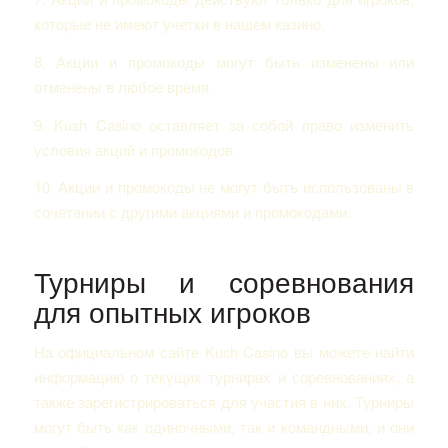
которые не имеют учетки в нашем казино.
8. Акции и промокоды могут быть изменены или
отменены в любое время.
9. Kush Casino оставляет за собой право изменить
условия акций и промокодов.
10. Акции и промокоды не могут быть использованы в
сочетании с другими акциями и промокодами.
Турниры и соревнования
для опытных игроков
На официальном сайте Kush Casino вы можете найти
информацию о текущих турнирах и соревнованиях, а
также зарегистрироваться для участия в них. Турниры
могут быть как одиночными, так и командными, и они