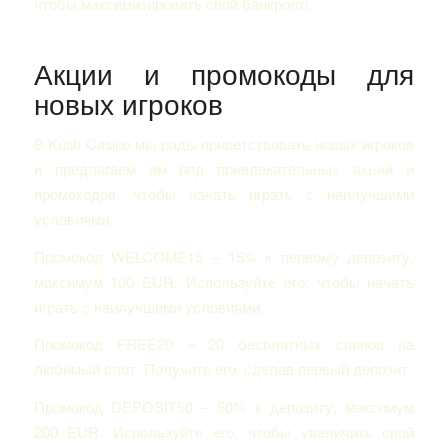
чтобы максимизировать свой банкролл.
Акции и промокоды для
новых игроков
В Kush Casino мы рады приветствовать новых игроков
и предлагаем им ряд привлекательных акций и
промокодов, чтобы начать играть с наилучшими
условиями.
Промокод WELCOME15 – 15% к первому депозиту,
максимум 100 EUR. Используйте его, чтобы начать
играть с наилучшими условиями.
Промокод FREE20 – 20 бесплатных спинов на
любимый слот. Получите его, сделав первый депозит.
Промокод DEPOSIT50 – 50% к депозиту, максимум
200 EUR. Используйте его, чтобы увеличить свой