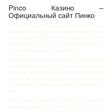
Pinco Казино –
Официальный сайт Пинко
Pinco Казино – это популярное онлайн-казино, которое
предлагает игрокам широкий спектр развлекательных
игр и возможностей для ставок. Официальный сайт
Pinco Казино – это место, где вы можете найти все,
что вам нужно для игры и развлечений.
На официальном сайте Pinco Казино вы можете найти
огромный выбор игр, включая слоты, карточные игры,
рулетку и другие. Все игры на сайте Pinco Казино
разработаны с использованием последних технологий
и обеспечивают высокое качество и безопасность
игры.
Если вы ищете зеркало Pinco Казино, то вы можете
найти его на нашем сайте. Зеркало Pinco Казино – это