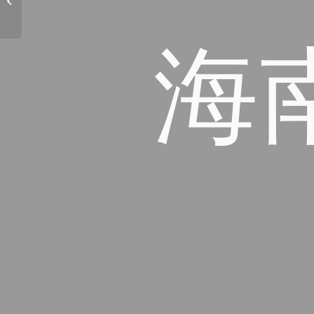
Board Print Campaign
海