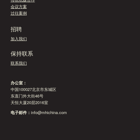
会议方案
过往案例
招聘
加入我们
保持联系
联系我们
办公室：
中国100027北京市东城区
东直门外大街46号
天恒大厦20层2016室
电子邮件：
info@mhichina.com