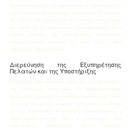
κατανόηση αυτών των όρων είναι απαραίτητη για
την αποφυγή δυσάρεστων εκπλήξεων. Επιπλέον,
θα πρέπει να εξετάζετε το μέγεθος του μπόνους
σε σχέση με τις απαιτήσεις στοιχηματισμού. Ένα
υψηλό μπόνους με υπερβολικές απαιτήσεις
στοιχηματισμού μπορεί να μην είναι τόσο
συμφέρον όσο φαίνεται.
Διερεύνηση της Εξυπηρέτησης
Πελατών και της Υποστήριξης
Η εξυπηρέτηση πελατών αποτελεί ζωτικό κομμάτι
της εμπειρίας παιχνιδιού. Το Spinanga Casino
προσφέρει διάφορα κανάλια επικοινωνίας, όπως
ζωντανή συνομιλία, email και τηλέφωνο (ανάλογα
με την περίπτωση). Η ταχύτητα ανταπόκρισης, η
αποτελεσματικότητα και η ευγένεια των
υπαλλήλων υποστήριξης είναι κρίσιμοι