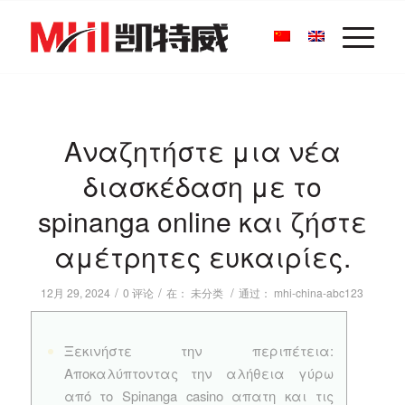
Αναζητήστε μια νέα
διασκέδαση με το
spinanga online και ζήστε
αμέτρητες ευκαιρίες.
/
/
/
12月 29, 2024
0 评论
在：
未分类
通过：
mhi-china-abc123
Ξεκινήστε την περιπέτεια:
Αποκαλύπτοντας την αλήθεια γύρω
από το Spinanga casino απατη και τις