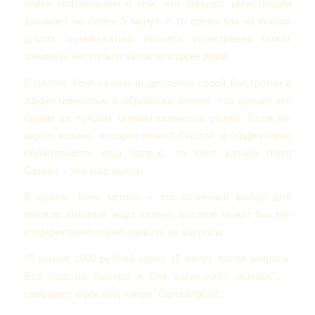
найти информацию о том, что процесс регистрации
занимает не более 5 минут, в то время как на многих
других онлайн-казино процесс регистрации может
занимать несколько часов или даже дней.
В целом, Кент казино выделяется своей быстротой и
эффективностью в обработке заявок, что делает его
одним из лучших онлайн-казино на рынке. Если вы
ищете казино, которое может быстро и эффективно
обрабатывать ваш запрос, то Кент казино (Kent
Casino) – это ваш выбор.
В целом, Кент казино – это отличный выбор для
игроков, которые ищут казино, которое может быстро
и эффективно обрабатывать их запросы.
“Я вывел 1000 рублей через 15 минут после запроса.
Все прошло быстро и без каких-либо ошибок”, –
сообщает игрок под ником “GamblingGirl”.