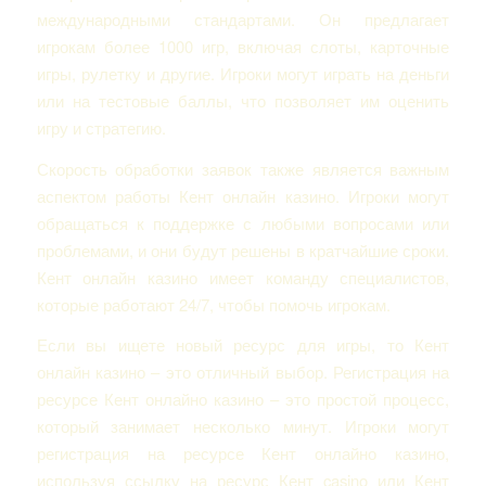
международными стандартами. Он предлагает
игрокам более 1000 игр, включая слоты, карточные
игры, рулетку и другие. Игроки могут играть на деньги
или на тестовые баллы, что позволяет им оценить
игру и стратегию.
Скорость обработки заявок также является важным
аспектом работы Кент онлайн казино. Игроки могут
обращаться к поддержке с любыми вопросами или
проблемами, и они будут решены в кратчайшие сроки.
Кент онлайн казино имеет команду специалистов,
которые работают 24/7, чтобы помочь игрокам.
Если вы ищете новый ресурс для игры, то Кент
онлайн казино – это отличный выбор. Регистрация на
ресурсе Кент онлайно казино – это простой процесс,
который занимает несколько минут. Игроки могут
регистрация на ресурсе Кент онлайно казино,
используя ссылку на ресурс Кент casino или Кент