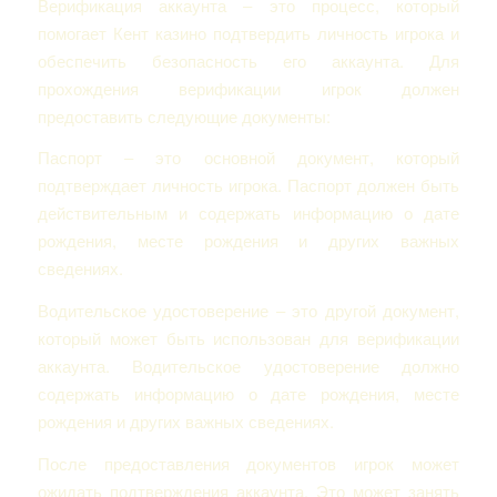
Верификация аккаунта – это процесс, который
помогает Кент казино подтвердить личность игрока и
обеспечить безопасность его аккаунта. Для
прохождения верификации игрок должен
предоставить следующие документы:
Паспорт – это основной документ, который
подтверждает личность игрока. Паспорт должен быть
действительным и содержать информацию о дате
рождения, месте рождения и других важных
сведениях.
Водительское удостоверение – это другой документ,
который может быть использован для верификации
аккаунта. Водительское удостоверение должно
содержать информацию о дате рождения, месте
рождения и других важных сведениях.
После предоставления документов игрок может
ожидать подтверждения аккаунта. Это может занять