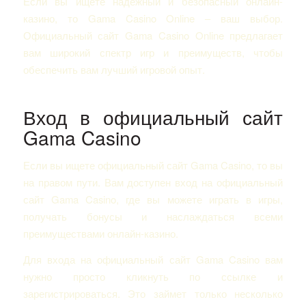
Если вы ищете надежный и безопасный онлайн-
казино, то Gama Casino Online – ваш выбор.
Официальный сайт Gama Casino Online предлагает
вам широкий спектр игр и преимуществ, чтобы
обеспечить вам лучший игровой опыт.
Вход в официальный сайт
Gama Casino
Если вы ищете официальный сайт Gama Casino, то вы
на правом пути. Вам доступен вход на официальный
сайт Gama Casino, где вы можете играть в игры,
получать бонусы и наслаждаться всеми
преимуществами онлайн-казино.
Для входа на официальный сайт Gama Casino вам
нужно просто кликнуть по ссылке и
зарегистрироваться. Это займет только несколько