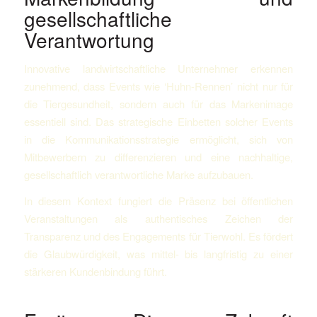
gesellschaftliche
Verantwortung
Innovative landwirtschaftliche Unternehmer erkennen
zunehmend, dass Events wie ‘Huhn-Rennen’ nicht nur für
die Tiergesundheit, sondern auch für das Markenimage
essentiell sind. Das strategische Einbetten solcher Events
in die Kommunikationsstrategie ermöglicht, sich von
Mitbewerbern zu differenzieren und eine nachhaltige,
gesellschaftlich verantwortliche Marke aufzubauen.
In diesem Kontext fungiert die Präsenz bei öffentlichen
Veranstaltungen als authentisches Zeichen der
Transparenz und des Engagements für Tierwohl. Es fördert
die Glaubwürdigkeit, was mittel- bis langfristig zu einer
stärkeren Kundenbindung führt.