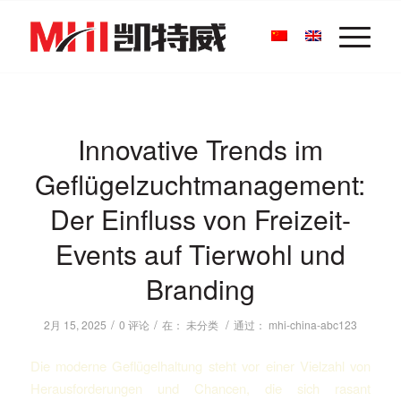
Innovative Trends im
Geflügelzuchtmanagement:
Der Einfluss von Freizeit-
Events auf Tierwohl und
Branding
/
/
/
2月 15, 2025
0 评论
在：
未分类
通过：
mhi-china-abc123
Die moderne Geflügelhaltung steht vor einer Vielzahl von
Herausforderungen und Chancen, die sich rasant