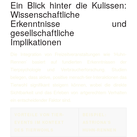
Ein Blick hinter die Kulissen:
Wissenschaftliche
Erkenntnisse und
gesellschaftliche
Implikationen
Die Integration von Freizeitveranstaltungen wie ‘Huhn-
Rennen’ basiert auf fundierten Erkenntnissen der
Tierpsychologie und Verbraucherforschung. Studien
belegen, dass aktive, positive mensch-tier-Interaktionen das
Tierwohl signifikant steigern können, wobei die direkte
Sichtbarkeit und das Erleben von artgerechtem Verhalten
ein entscheidender Faktor sind.
VORTEILE VON TIER-
BEISPIEL:
EVENTS IM KONTEXT
ASTRIONA’S
DES TIERWOHLS
HUHN-RENNEN