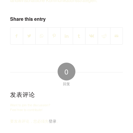
landwirtschaftliche Kommunikationsstrategien.
Share this entry
0
回复
发表评论
Want to join the discussion?
Feel free to contribute!
要发表评论，您必须先
登录
。