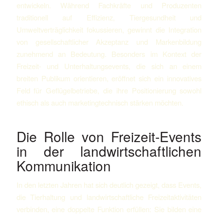
entwickeln. Während Fachkräfte und Produzenten
traditionell auf Effizienz, Tiergesundheit und
Umweltverträglichkeit fokussieren, gewinnt die Integration
von gesellschaftlicher Akzeptanz und Markenbildung
zunehmend an Bedeutung. Besonders im Kontext der
Freizeit- und Unterhaltungsevents, die sich an einem
breiten Publikum orientieren, eröffnet sich ein innovatives
Feld für Geflügelbetriebe, die ihre Positionierung sowohl
ethisch als auch marketingtechnisch stärken möchten.
Die Rolle von Freizeit-Events
in der landwirtschaftlichen
Kommunikation
In den letzten Jahren hat sich deutlich gezeigt, dass Events,
die Tierhaltung und landwirtschaftliche Freizeitaktivitäten
verbinden, eine doppelte Funktion erfüllen: Sie bilden eine