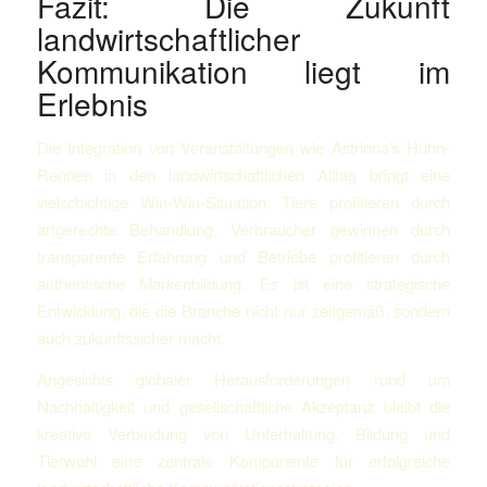
Fazit: Die Zukunft
landwirtschaftlicher
Kommunikation liegt im
Erlebnis
Die Integration von Veranstaltungen wie Astriona’s Huhn-
Rennen in den landwirtschaftlichen Alltag bringt eine
vielschichtige Win-Win-Situation: Tiere profitieren durch
artgerechte Behandlung, Verbraucher gewinnen durch
transparente Erfahrung und Betriebe profitieren durch
authentische Markenbildung. Es ist eine strategische
Entwicklung, die die Branche nicht nur zeitgemäß, sondern
auch zukunftssicher macht.
Angesichts globaler Herausforderungen rund um
Nachhaltigkeit und gesellschaftliche Akzeptanz bleibt die
kreative Verbindung von Unterhaltung, Bildung und
Tierwohl eine zentrale Komponente für erfolgreiche