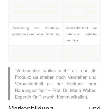
Förderung von artgerechter
Fördert die Akzeptanz
Haltung durch positive Interaktion
für bewusste
Haltungssysteme
Reduzierung von Vorurteilen
Veranschaulicht das
gegenüber industrieller Tierhaltung
natürliche Verhalten
der Tiere
Verbesserung des Images
Steigert das Vertrauen
landwirtschaftlicher Betriebe
durch Transparenz
“Verbraucher wollen mehr als nur ein
Produkt; sie streben nach Verstehen und
Verbundenheit mit der Herkunft ihrer
Nahrungsmittel.” – Prof. Dr. Maria Weber,
Expertin für Tierwohl-Kommunikation.
Markenbildung und