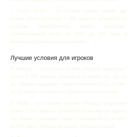
1. Casino Online – это лучшее казино онлайн, где
можно играть на более 1 000 игровых автоматов от
ведущих разработчиков. Казино предлагает
приветственный бонус в 100% до 500 евро и
множество других бонусов и акций.
Лучшие условия для игроков
2. BitStarz – это казино онлайн, которое предлагает
более 3 000 игровых автоматов и множество других
игр. Казино предлагает приветственный бонус в 100%
до 10 битcoin и множество других бонусов и акций.
3. Wildz – это казино онлайн, которое предлагает
более 1 500 игровых автоматов и множество других
игр. Казино предлагает приветственный бонус в 100%
до 500 евро и множество других бонусов и акций.