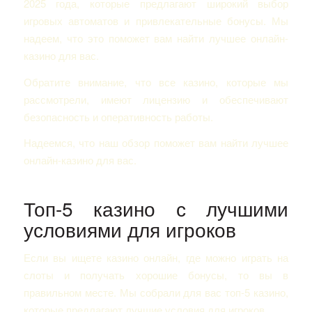
2025 года, которые предлагают широкий выбор
игровых автоматов и привлекательные бонусы. Мы
надеем, что это поможет вам найти лучшее онлайн-
казино для вас.
Обратите внимание, что все казино, которые мы
рассмотрели, имеют лицензию и обеспечивают
безопасность и оперативность работы.
Надеемся, что наш обзор поможет вам найти лучшее
онлайн-казино для вас.
Топ-5 казино с лучшими
условиями для игроков
Если вы ищете казино онлайн, где можно играть на
слоты и получать хорошие бонусы, то вы в
правильном месте. Мы собрали для вас топ-5 казино,
которые предлагают лучшие условия для игроков.