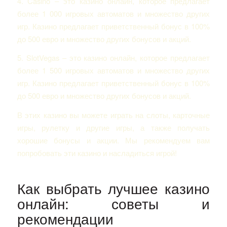
4. Casino – это казино онлайн, которое предлагает
более 1 000 игровых автоматов и множество других
игр. Казино предлагает приветственный бонус в 100%
до 500 евро и множество других бонусов и акций.
5. SlotVegas – это казино онлайн, которое предлагает
более 1 500 игровых автоматов и множество других
игр. Казино предлагает приветственный бонус в 100%
до 500 евро и множество других бонусов и акций.
В этих казино вы можете играть на слоты, карточные
игры, рулетку и другие игры, а также получать
хорошие бонусы и акции. Мы рекомендуем вам
попробовать эти казино и насладиться игрой!
Как выбрать лучшее казино
онлайн: советы и
рекомендации