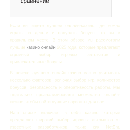
сравнение
Если вы ищете лучшее онлайн-казино, где можно
играть на деньги и получать бонусы, то вы в
правильном месте. В этом обзоре мы рассмотрим
лучшие
казино онлайн
2025 года, которые предлагают
огромный выбор игровых автоматов и
привлекательные бонусы.
В поиске лучшего онлайн-казино важно учитывать
несколько факторов, включая выбор игр, количество
бонусов, безопасность и оперативность работы. Мы
тщательно проанализировали множество онлайн-
казино, чтобы найти лучшие варианты для вас.
Наш список включает в себя казино, которые
предлагают широкий выбор игровых автоматов от
известных разработчиков, такие как NetEnt,