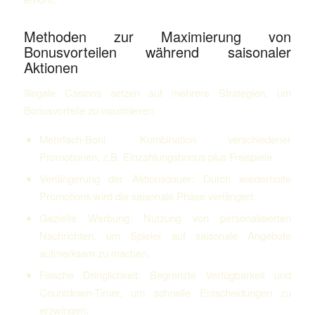
Methoden zur Maximierung von
Bonusvorteilen während saisonaler
Aktionen
Illegale Casinos setzen auf mehrere Strategien, um
Bonusvorteile zu maximieren:
Mehrfach-Boni: Kombination verschiedener
Promotionen, z.B. Einzahlungsbonus plus Freispiele.
Verlängerung der Aktionsdauer: Durch wiederholte
Promotions wird die saisonale Phase verlängert.
Gezielte Werbung: Nutzung von personalisierten
Nachrichten, um Spieler auf saisonale Angebote
aufmerksam zu machen.
Falsche Dringlichkeit: Begrenzte Verfügbarkeit und
Countdown-Timer, um schnelle Entscheidungen zu
erzwingen.