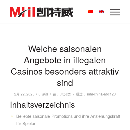
Welche saisonalen
Angebote in illegalen
Casinos besonders attraktiv
sind
/
/
/
2月 22, 2025
0 评论
在：
未分类
通过：
mhi-china-abc123
Inhaltsverzeichnis
Beliebte saisonale Promotions und ihre Anziehungskraft
für Spieler