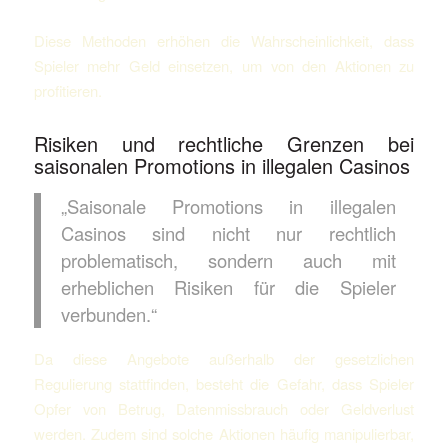
Diese Methoden erhöhen die Wahrscheinlichkeit, dass
Spieler mehr Geld einsetzen, um von den Aktionen zu
profitieren.
Risiken und rechtliche Grenzen bei
saisonalen Promotions in illegalen Casinos
„Saisonale Promotions in illegalen
Casinos sind nicht nur rechtlich
problematisch, sondern auch mit
erheblichen Risiken für die Spieler
verbunden.“
Da diese Angebote außerhalb der gesetzlichen
Regulierung stattfinden, besteht die Gefahr, dass Spieler
Opfer von Betrug, Datenmissbrauch oder Geldverlust
werden. Zudem sind solche Aktionen häufig manipulierbar,