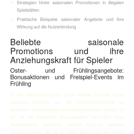
Strategien hinter saisonalen Promotionen in illegalen
Spielstätten
Praktische Beispiele saisonaler Angebote und ihre
Wirkung auf die Nutzerbindung
Beliebte saisonale
Promotions und ihre
Anziehungskraft für Spieler
Oster- und Frühlingsangebote:
Bonusaktionen und Freispiel-Events im
Frühling
In den Frühlingsmonaten nutzen illegale Casinos häufig
saisonale Aktionen, um die Spielergemeinschaft zu
aktivieren. Osterangebote sind dabei besonders beliebt, da
sie oft mit attraktiven Bonuspaketen verbunden sind.
Beispielsweise gewähren manche Casinos spezielle
Einzahlungsboni, die bis zu 100% Bonus auf den ersten