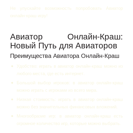
Не упускайте возможность попробовать Авиатор
онлайн-краш игру!
Авиатор Онлайн-Краш:
Новый Путь для Авиаторов
Преимущества Авиатора Онлайн-Краш
Удобство: играть в авиатор онлайн-краш можно из
любого места, где есть интернет.
Большой выбор игроков: в авиатор онлайн-краш
можно играть с игроками из всего мира.
Низкая стоимость: играть в авиатор онлайн-краш
можно без значительных финансовых вложений.
Многообразие игр: в авиатор онлайн-краш есть
огромное количество игр, которые можно выбрать.