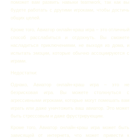
поможет вам развить навыки teamwork, так как вы
будете работать с другими игроками, чтобы достичь
общих целей.
Кроме того, Авиатор онлайн-краш игра – это отличный
способ расслабиться и отдохнуть. Вы сможете
насладиться приключениями, не выходя из дома, и
испытать эмоции, которые обычно ассоциируются с
играми.
Недостатки:
Однако, Авиатор онлайн-краш игра – это не
безрисковая игра. Вы можете столкнуться с
агрессивными игроками, которые могут помешать вам
играть или даже уничтожить ваш авиатор. Это может
быть стрессовым и даже фрустрирующим.
Кроме того, Авиатор онлайн-краш игра может быть
зависящей от интернета, что может привести к