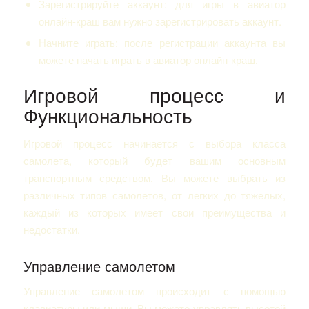
Зарегистрируйте аккаунт: для игры в авиатор
онлайн-краш вам нужно зарегистрировать аккаунт.
Начните играть: после регистрации аккаунта вы
можете начать играть в авиатор онлайн-краш.
Игровой процесс и
Функциональность
Игровой процесс начинается с выбора класса
самолета, который будет вашим основным
транспортным средством. Вы можете выбрать из
различных типов самолетов, от легких до тяжелых,
каждый из которых имеет свои преимущества и
недостатки.
Управление самолетом
Управление самолетом происходит с помощью
клавиатуры или мыши. Вы можете управлять высотой