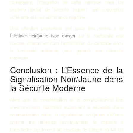
conséquent, l’intégration de cette interface dans un
système global de sécurité requiert une conception
cohérente et une maintenance régulière.
Une attention particulière doit aussi être portée à la
Interface noir/jaune type danger
sur la conformité aux
normes, notamment dans l’optimisation du contraste selon
la luminosité ambiante, pour garantir son efficacité
maximale.
Conclusion : L’Essence de la
Signalisation Noir/Jaune dans
la Sécurité Moderne
Alors que la mondialisation et la complexification des
environnements industriels accentuent la nécessité d’une
communication claire, la signalisation noir/jaune s’affirme
comme une référence incontournable. Sa capacité à
transmettre rapidement un message de danger en fait un