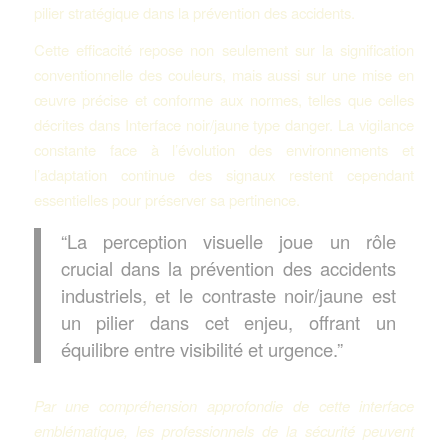
pilier stratégique dans la prévention des accidents.
Cette efficacité repose non seulement sur la signification
conventionnelle des couleurs, mais aussi sur une mise en
œuvre précise et conforme aux normes, telles que celles
décrites dans Interface noir/jaune type danger. La vigilance
constante face à l’évolution des environnements et
l’adaptation continue des signaux restent cependant
essentielles pour préserver sa pertinence.
“La perception visuelle joue un rôle
crucial dans la prévention des accidents
industriels, et le contraste noir/jaune est
un pilier dans cet enjeu, offrant un
équilibre entre visibilité et urgence.”
Par une compréhension approfondie de cette interface
emblématique, les professionnels de la sécurité peuvent