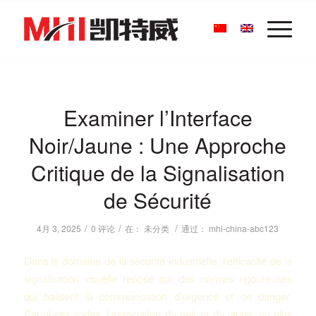
Examiner l’Interface
Noir/Jaune : Une Approche
Critique de la Signalisation
de Sécurité
/
/
/
4月 3, 2025
0 评论
在：
未分类
通过：
mhi-china-abc123
Dans le domaine de la sécurité industrielle, l’efficacité de la
signalisation visuelle repose sur des normes rigoureuses
qui balisent la communication d’urgence et de danger.
Parmi ces codes, l’association du noir et du jaune, ou plus