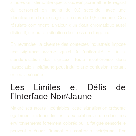
simulés ont démontré que la couleur jaune attire le regard
du personnel en moins de 0,3 seconde, avec une
identification du message en moins de 0,6 seconde. Ces
résultats confirment la valeur d’un écart chromatique aussi
distinctif, surtout en situation de stress ou d’urgence.
En revanche, la diversité des contextes industriels impose
une vigilance accrue quant à l’uniformité et à la
standardisation des signaux. Toute incohérence dans
l’association noir/jaune peut induire une confusion, mettant
en jeu la sécurité.
Les Limites et Défis de
l’Interface Noir/Jaune
Malgré ses atouts indéniables, cette signalisation présente
également quelques limites. La saturation visuelle dans des
environnements fortement colorés ou la fatigue sensorielle
peuvent atténuer l’impact du contraste noir/jaune. Par