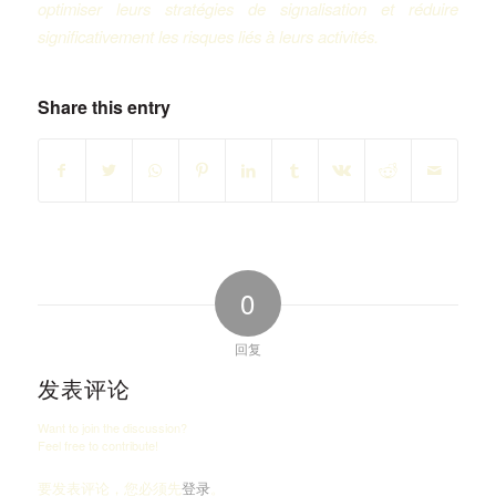
optimiser leurs stratégies de signalisation et réduire
significativement les risques liés à leurs activités.
Share this entry
0
回复
发表评论
Want to join the discussion?
Feel free to contribute!
要发表评论，您必须先
登录
。