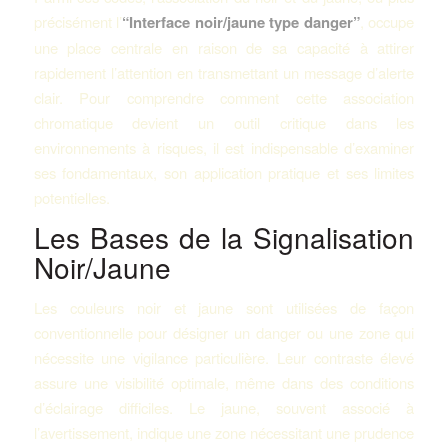
précisément l’
“Interface noir/jaune type danger”
, occupe
une place centrale en raison de sa capacité à attirer
rapidement l’attention en transmettant un message d’alerte
clair. Pour comprendre comment cette association
chromatique devient un outil critique dans les
environnements à risques, il est indispensable d’examiner
ses fondamentaux, son application pratique et ses limites
potentielles.
Les Bases de la Signalisation
Noir/Jaune
Les couleurs noir et jaune sont utilisées de façon
conventionnelle pour désigner un danger ou une zone qui
nécessite une vigilance particulière. Leur contraste élevé
assure une visibilité optimale, même dans des conditions
d’éclairage difficiles. Le jaune, souvent associé à
l’avertissement, indique une zone nécessitant une prudence