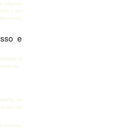
za adeguata
rnati i dati
del servizio.
esso e
’utilizzo di
ziano sia i
PostePay, ho
no sulla mia
a sicurezza.