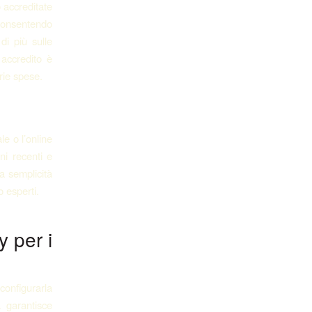
o accreditate
 consentendo
di più sulle
 accredito è
rie spese.
le o l’online
ni recenti e
a semplicità
 esperti.
 per i
nfigurarla
 garantisce