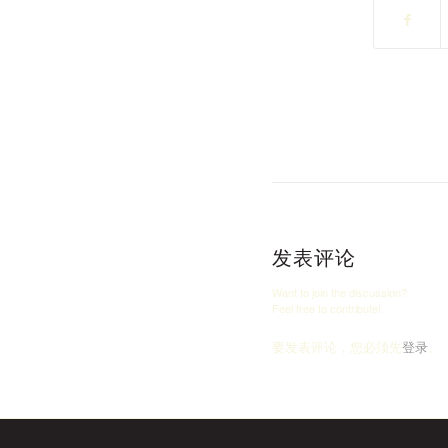
发表评论
Want to join the discussion?
Feel free to contribute!
要发表评论，您必须先
登录
。