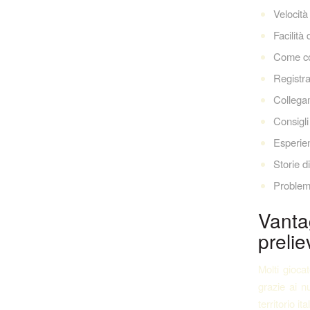
Velocità
Facilità 
Come con
Registra
Collegam
Consigli
Esperien
Storie d
Problemi
Vantag
prelie
Molti gioca
grazie ai n
territorio it