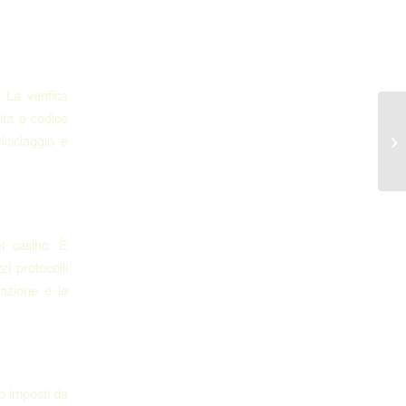
 La verifica
tità e codice
Th
iciclaggio e
In
el casinò. È
zi protocolli
sazione e le
zo imposti da