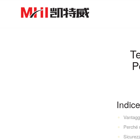
Te
P
Indice
Vantaggi
Perché m
Sicurezz