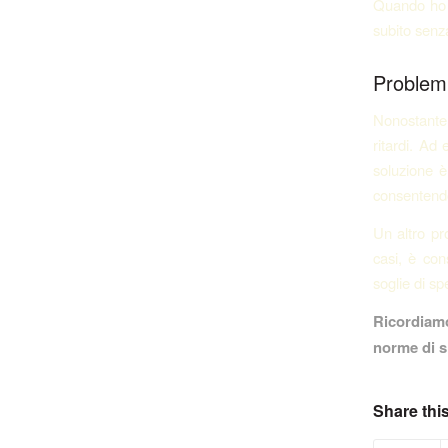
Quando ho v
subito senz
Problemi
Nonostante 
ritardi. Ad
soluzione è 
consentendo
Un altro pr
casi, è con
soglie di sp
Ricordiamo
norme di s
Share this