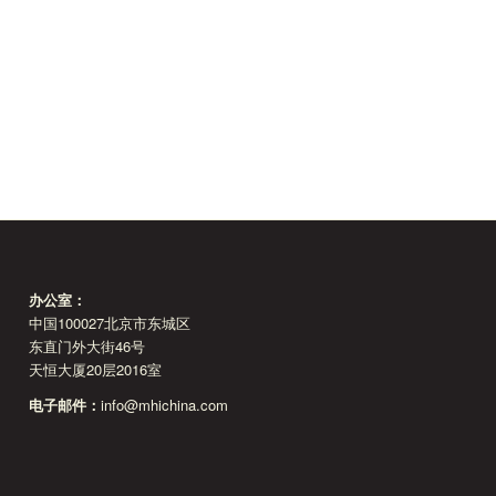
办公室：
中国100027北京市东城区
东直门外大街46号
天恒大厦20层2016室
电子邮件：
info@mhichina.com