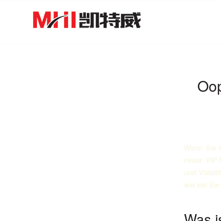
Oop
Wenn Sie e
neuer VIP-S
und Volatil
wie viel Si
Was i