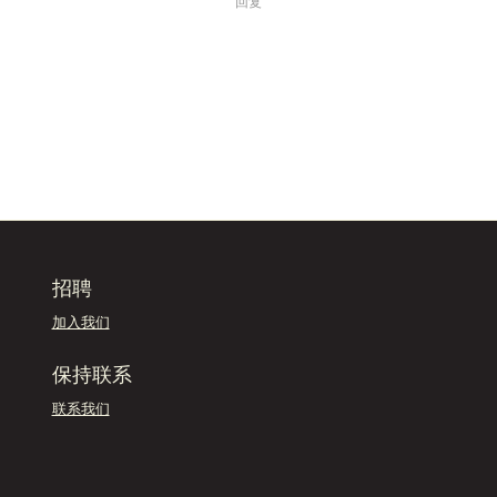
回复
招聘
加入我们
保持联系
联系我们