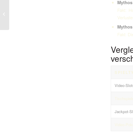
Mythos 
Fakt: H
VAVADA w Polsce – support Vavada
– czat na żywo, e-mail i FAQ
Verluste
Mythos 
Fakt: Di
Verg
versc
SPIELT
Video-Slot
Tischspiel
Jackpot-Sl
Video-Pok