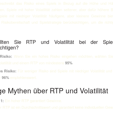
t beschreibt das Risiko eines Spiels in Bezug auf die Höhe und Häu
n. Spiele mit hoher Volatilität zahlen seltener, aber dafür höhere 
ele mit niedriger Volatilität häufigere, aber kleinere Gewinne bie
e Risikobereitschaft und Spielstrategie berücksichtigen, um die rich
lten Sie RTP und Volatilität bei der Spie
chtigen?
Risiko:
Wenn Sie ein hohes Risiko eingehen möchten, wählen Sie
olatilität und einem RTP von mindestens
95%
.
s Risiko:
Für weniger Risiko sind Spiele mit niedriger Volatilität u
r
96%
empfehlenswert.
ge Mythen über RTP und Volatilität
1:
Ein hoher RTP garantiert Gewinne.
r RTP ist ein Durchschnittswert und garantiert keine individuellen Gew