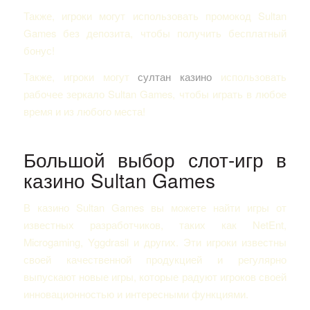
Также, игроки могут использовать промокод Sultan
Games без депозита, чтобы получить бесплатный
бонус!
Также, игроки могут
султан казино
использовать
рабочее зеркало Sultan Games, чтобы играть в любое
время и из любого места!
Большой выбор слот-игр в
казино Sultan Games
В казино Sultan Games вы можете найти игры от
известных разработчиков, таких как NetEnt,
Microgaming, Yggdrasil и других. Эти игроки известны
своей качественной продукцией и регулярно
выпускают новые игры, которые радуют игроков своей
инновационностью и интересными функциями.