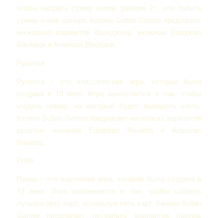
чтобы набрать сумму очков, равную 21, или побить
сумму очков дилера. Казино Sultan Games предлагает
несколько вариантов блэкджека, включая European
Blackjack и American Blackjack.
Рулетка
Рулетка – это классическая игра, которая была
создана в 18 веке. Игра заключается в том, чтобы
угадать номер, на который будет выпадать кость.
Казино Sultan Games предлагает несколько вариантов
рулетки, включая European Roulette и American
Roulette.
Poker
Покер – это карточная игра, которая была создана в
19 веке. Игра заключается в том, чтобы собрать
лучшую руку карт, используя пять карт. Казино Sultan
Games предлагает несколько вариантов покера,