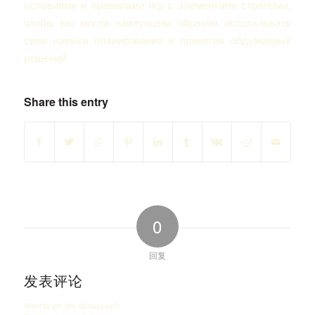
условиями и правилами игр с элементами стратегии,
чтобы вы могли наилучшим образом использовать
свои навыки планирования и принятия обдуманных
решений.
Share this entry
0
回复
发表评论
Want to join the discussion?