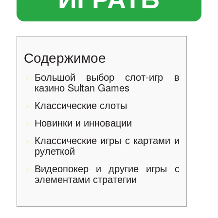
Содержимое
Большой выбор слот-игр в
казино Sultan Games
Классические слоты
Новинки и инновации
Классические игры с картами и
рулеткой
Видеопокер и другие игры с
элементами стратегии