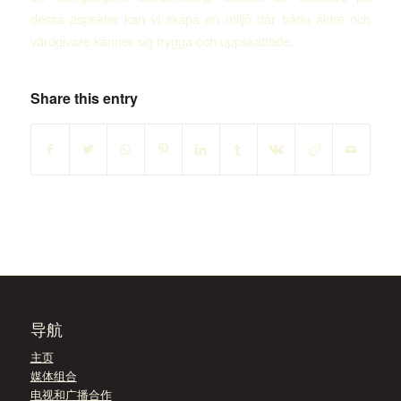
dessa aspekter kan vi skapa en miljö där både äldre och
vårdgivare känner sig trygga och uppskattade.
Share this entry
导航
主页
媒体组合
电视和广播合作