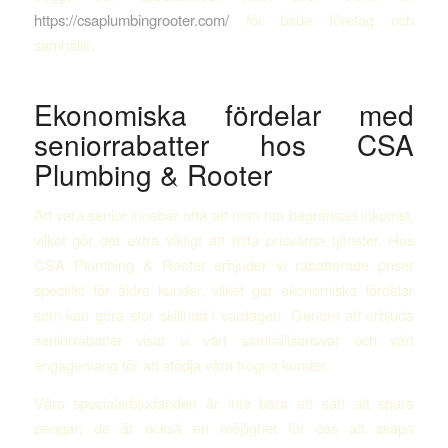
https://csaplumbingrooter.com/
för både företag och
samhälle.
Ekonomiska fördelar med
seniorrabatter hos CSA
Plumbing & Rooter
Att vara senior innebär ofta att man har begränsad inkomst,
vilket gör det extra viktigt att hitta prisvärda tjänster. Hos
CSA Plumbing & Rooter erbjuder vi rabatterade priser
specifikt för äldre kunder, vilket ger ekonomiska fördelar
som kan göra stor skillnad i vardagen. Genom att erbjuda
seniorrabatter visar vi vårt samhällsansvar och vårt
engagemang för att stödja våra trogna kunder.
Våra specialerbjudanden är inte bara ett sätt att spara
pengar; de är också en möjlighet för oss att skapa