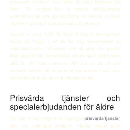
anpassade lösningar som möter de unika behoven hos
äldre. Till exempel kan vi erbjuda skräddarsydda
underhållsplaner som gör det lättare för seniorer att hålla
sina hem i gott skick utan att belasta sin ekonomi.
Genom att välja CSA Plumbing & Rooter kan seniorer
känna sig trygga i att de får hög servicekvalitet till
rabatterade priser. Vi strävar efter att göra våra tjänster
tillgängliga för alla, oavsett ålder, och ser till att våra kunder
alltid får den bästa servicen. Att vara en del av vårt
samhälle betyder att vi tar hand om varandra, och våra
seniorrabatter är en del av det engagemanget.
Prisvärda tjänster och
specialerbjudanden för äldre
För äldre är det viktigt att ha tillgång till
prisvärda tjänster
som kan underlätta vardagen. Många företag inom