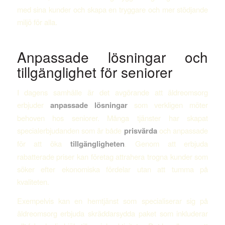
med sina kunder och skapa en tryggare och mer stödjande
miljö för alla.
Anpassade lösningar och
tillgänglighet för seniorer
I dagens samhälle är det avgörande att äldreomsorg
erbjuder
anpassade lösningar
som verkligen möter
behoven hos seniorer. Många tjänster har skapat
specialerbjudanden som är både
prisvärda
och anpassade
för att öka
tillgängligheten
. Genom att erbjuda
rabatterade priser kan företag attrahera trogna kunder som
söker efter ekonomiska fördelar utan att tumma på
kvaliteten.
Exempelvis kan en hemtjänst som specialiserar sig på
äldreomsorg erbjuda skräddarsydda paket som inkluderar