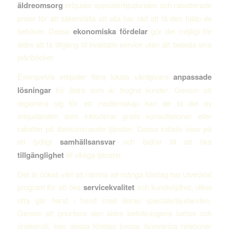
äldreomsorg
erbjuder specialerbjudanden och rabatterade
priser för att säkerställa att alla har råd att få den hjälp de
behöver. Dessa
ekonomiska fördelar
gör det möjligt för
äldre att få tillgång till kvalitativ service utan att belasta sina
plånböcker.
Exempelvis erbjuder flera lokala vårdgivare
anpassade
lösningar
för äldre som är trogna kunder. Genom att
registrera sig för ett medlemskap kan de ta del av
erbjudanden som inkluderar gratis konsultationer eller
rabatter på återkommande tjänster. Dessa initiativ visar på
ett tydligt
samhällsansvar
och bidrar till att öka
tillgänglighet
till viktiga tjänster.
Det är också värt att nämna att många företag har utvecklat
program för att öka
servicekvalitet
och kundnöjdhet, vilket
ofta går hand i hand med deras specialerbjudanden.
Genom att prioritera den äldre befolkningens behov och
önskemål, kan dessa företag bygga långvariga relationer