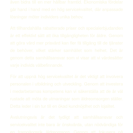
även bidra till en mer hållbar framtid. Ekonomiska fördelar
går hand i hand med en hög servicekvalitet, där anpassade
lösningar möter individers unika behov.
Att tillhandahålla rabatterade priser och specialerbjudanden
är ett effektivt sätt att öka tillgängligheten för äldre. Genom
att göra vård mer prisvärd kan fler få tillgång till de tjänster
de behöver, vilket stärker samhället som helhet. Det är
genom detta samhällsansvar som vi visar att vi värdesätter
varje individs välbefinnande.
För att uppnå hög servicekvalitet är det viktigt att involvera
personalen i utbildning och utveckling. Genom att investera
i medarbetarnas kompetens kan vi säkerställa att de är väl
rustade att möta de utmaningar som äldreomsorgen ställer.
Detta leder i sin tur till en ökad kundnöjdhet och lojalitet.
Avslutningsvis är det tydligt att samhällsansvar och
servicekvalitet inte bara är önskvärda, utan nödvändiga för
en framgångsrik äldreomsorg. Genom att fokusera på