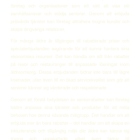
företag och organisationer som ett sätt att visa sitt
samhällsansvar och stödja seniorer. Genom att erbjuda
prisvärda tjänster kan företag attrahera trogna kunder och
skapa långvariga relationer.
För många äldre är tillgången till rabatterade priser och
specialerbjudanden avgörande för att kunna hantera sina
ekonomiska resurser. Det kan handla om allt från rabatter
på resor och restauranger till anpassade lösningar inom
äldreomsorg. Dessa erbjudanden bidrar inte bara till lägre
kostnader, utan även till en ökad servicekvalitet som gör att
seniorer känner sig värderade och respekterade.
Genom att förstå betydelsen av seniorrabatter kan företag
bättre anpassa sina tjänster och produkter för att möta
behoven hos denna växande målgrupp. Det handlar om att
erbjuda mer än bara rabatter – det handlar om att skapa en
inkluderande och tillgänglig miljö där äldre kan känna sig
trygga och uppskattade, vilket även bidrar till