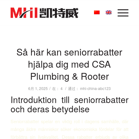
Så här kan seniorrabatter
hjälpa dig med CSA
Plumbing & Rooter
/
/
6月 1, 2025
在：
4
通过：
mhi-china-abc123
Introduktion till seniorrabatter
och deras betydelse
Seniorrabatter spelar en viktig roll i dagens samhälle, där
många äldre människor söker ekonomiska fördelar för att
förbättra sin livskvalitet. Dessa rabatter erbjuds av olika