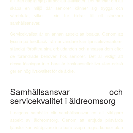
allt från daglig hjälp till sociala aktiviteter. Det handlar om att
skapa en miljö där seniorer känner sig trygga och
värdefulla, vilket i sin tur bidrar till ett starkare
samhällsansvar.
Servicekvalitet är en annan aspekt att beakta. Genom att
lyssna på feedback från användare kan tjänsteleverantörer
ständigt förbättra sina erbjudanden och anpassa dem efter
de förändrade behoven hos seniorer. Det är viktigt att
dessa lösningar inte bara är kostnadseffektiva utan också
ger en hög livskvalitet för de äldre.
Samhällsansvar och
servicekvalitet i äldreomsorg
I dagens samhälle blir samhällsansvar en allt viktigare
aspekt av äldreomsorg. Genom att erbjuda prisvärda
tjänster kan vårdgivare inte bara skapa trogna kunder utan