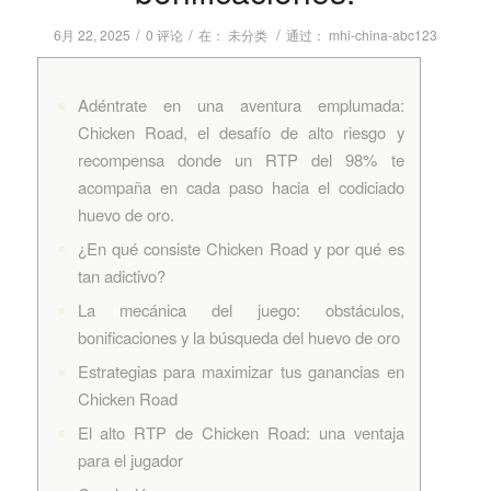
/
/
/
6月 22, 2025
0 评论
在：
未分类
通过：
mhi-china-abc123
Adéntrate en una aventura emplumada:
Chicken Road, el desafío de alto riesgo y
recompensa donde un RTP del 98% te
acompaña en cada paso hacia el codiciado
huevo de oro.
¿En qué consiste Chicken Road y por qué es
tan adictivo?
La mecánica del juego: obstáculos,
bonificaciones y la búsqueda del huevo de oro
Estrategias para maximizar tus ganancias en
Chicken Road
El alto RTP de Chicken Road: una ventaja
para el jugador