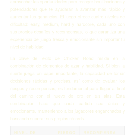
aprovechar las oportunidades para recoger bonificaciones y
potenciadores que te ayudarán a avanzar más rápido y
aumentar tus ganancias. El juego ofrece cuatro niveles de
dificultad: easy, medium, hard y hardcore, cada uno con
sus propios desafíos y recompensas, lo que garantiza una
experiencia de juego fresca y emocionante sin importar tu
nivel de habilidad.
La clave del éxito de Chicken Road reside en la
combinación de elementos de azar y habilidad. Si bien la
suerte juega un papel importante, la capacidad de tomar
decisiones rápidas y precisas, así como de evaluar los
riesgos y recompensas, es fundamental para llegar al final
del camino con el huevo de oro en tus alas. Esta
combinación hace que cada partida sea única y
emocionante, manteniendo a los jugadores enganchados y
buscando superar sus propios récords.
NIVEL DE
RIESGO
RECOMPENSA