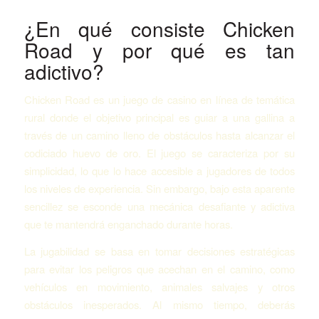
¿En qué consiste Chicken
Road y por qué es tan
adictivo?
Chicken Road es un juego de casino en línea de temática
rural donde el objetivo principal es guiar a una gallina a
través de un camino lleno de obstáculos hasta alcanzar el
codiciado huevo de oro. El juego se caracteriza por su
simplicidad, lo que lo hace accesible a jugadores de todos
los niveles de experiencia. Sin embargo, bajo esta aparente
sencillez se esconde una mecánica desafiante y adictiva
que te mantendrá enganchado durante horas.
La jugabilidad se basa en tomar decisiones estratégicas
para evitar los peligros que acechan en el camino, como
vehículos en movimiento, animales salvajes y otros
obstáculos inesperados. Al mismo tiempo, deberás