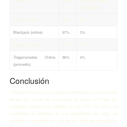
JUEGO
RTP
VENTAJA DE
LA CASA
Chicken Road
98%
2%
Blackjack (online)
97%
3%
Ruleta Europea
97.3%
2.7%
Tragamonedas Online
96%
4%
(promedio)
Conclusión
Chicken Road es una propuesta refrescante y emocionante
dentro del mundo de los juegos de casino en línea. Su
mecánica sencilla pero adictiva, su alto RTP del 98% y la
posibilidad de disfrutar de una experiencia de juego en
solitario lo convierten en una opción ideal para jugadores