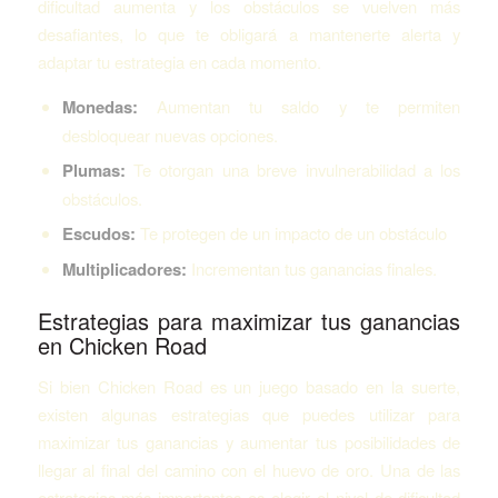
dificultad aumenta y los obstáculos se vuelven más
desafiantes, lo que te obligará a mantenerte alerta y
adaptar tu estrategia en cada momento.
Monedas:
Aumentan tu saldo y te permiten
desbloquear nuevas opciones.
Plumas:
Te otorgan una breve invulnerabilidad a los
obstáculos.
Escudos:
Te protegen de un impacto de un obstáculo
Multiplicadores:
Incrementan tus ganancias finales.
Estrategias para maximizar tus ganancias
en Chicken Road
Si bien Chicken Road es un juego basado en la suerte,
existen algunas estrategias que puedes utilizar para
maximizar tus ganancias y aumentar tus posibilidades de
llegar al final del camino con el huevo de oro. Una de las
estrategias más importantes es elegir el nivel de dificultad