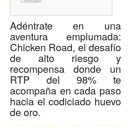
Conclusión
Adéntrate en una
aventura emplumada:
Chicken Road, el desafío
de alto riesgo y
recompensa donde un
RTP del 98% te
acompaña en cada paso
hacia el codiciado huevo
de oro.
El mundo de los juegos de casino en línea está en