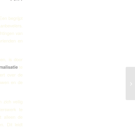
. Een
begrijpt
aanbevelers.
chtingen van
vrienden en
en, is door
malisatie
te
eert over de
Πώ
rouwen en de
το
 zich veilig
terswerk te
t alleen de
. Dit leidt