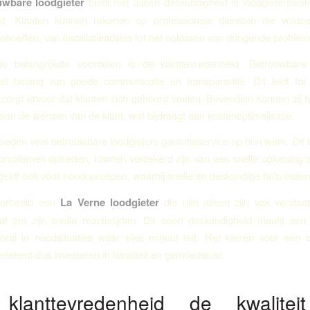
uwbare loodgieter
biedt niet alleen deskundigheid in loodgieterswe
t. Klanten kunnen rekenen op professionele diensten die vold
behoeften, van installatieadvies tot het oplossen van dringende problem
 belangrijkste voordelen is de klanttevredenheid. Betrouwbare 
het belang van goede communicatie en transparantie. Dit leidt tot
 zorgt ervoor dat klanten zich gehoord voelen. Bovendien kunnen zij 
an de wensen van de klant, wat bijdraagt aan kostenoptimalisatie.
ieden veel betrouwbare loodgieters garantieservice op hun werk. Dit 
r problemen optreden, klanten verzekerd zijn van een snelle oplossing 
 geldt ook voor noodoproepen, waarbij snelle en deskundige hulp essent
oorbeeld een
La Verne loodgieter
die niet alleen zijn vak versta
at om zijn snelle reactietijden. Dit soort deskundigheid maakt een
ooral in noodsituaties waar elke minuut telt. Het kiezen voor een
betekent dus investeren in kwaliteit en gemoedsrust.
klanttevredenheid de kwalitei