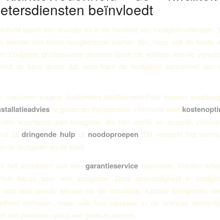
ietersdiensten beïnvloedt
enheid speelt een cruciale rol in de kwaliteit van loodgietersdiensten
n klanten niet alleen terugkerende klanten zijn, maar ook de beste 
 loodgieter professionele diensten levert die voldoen aan de verwa
wordt de kans groter dat deze klant de loodgieter aanbeveelt aan 
 manieren waarop loodgieters klanttevredenheid kunnen waarborg
nstallatieadvies
te geven en transparante informatie over
kostenopti
nten waarderen een loodgieter die hen eerlijk en duidelijk inform
ral bij
dringende hulp
of
noodoproepen
. Dit versterkt het vert
en de loodgieter en de klant.
is het aanbieden van een
garantieservice
essentieel. Klanten willen
 hun keuze voor een loodgieter. Door deskundigheid in loodgie
 met een goede service na de installatie, kunnen loodgieters nie
denheid verhogen, maar ook hun reputatie in de branche versterken
 tot een positieve cyclus van groei en succes.