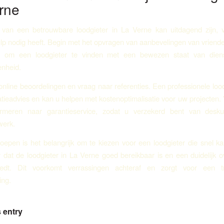
rne
 van een betrouwbare loodgieter in La Verne kan uitdagend zijn, v
lp nodig heeft. Begin met het opvragen van aanbevelingen van vrienden
u om een loodgieter te vinden met een bewezen staat van die
enheid.
online beoordelingen en vraag naar referenties. Een professionele lood
latieadvies en kan u helpen met kostenoptimalisatie voor uw projecten. 
rmeren naar garantieservice, zodat u verzekerd bent van desku
werk.
oepen is het belangrijk om te kiezen voor een loodgieter die snel k
 dat de loodgieter in La Verne goed bereikbaar is en een duidelijk o
iedt. Dit voorkomt verrassingen achteraf en zorgt voor een t
ng.
 entry