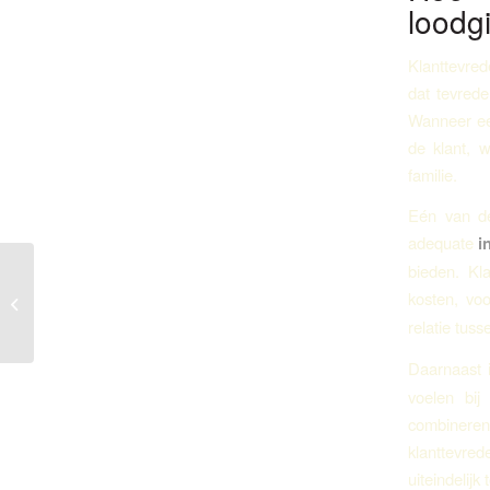
loodg
Klanttevred
dat tevrede
Wanneer een
de klant, 
familie.
Eén van de
adequate
i
bieden. Kla
Le Strategie di Marketing nei Casinò
kosten, voo
Moderni
relatie tuss
Daarnaast 
voelen bij
combineren
klanttevre
uiteindelijk