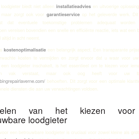
oodgieter biedt niet alleen
installatieadvies
en uitvoerige oplossin
 maar zorgt ook voor
garantieservice
op het geleverde werk. Dit
st dat eventuele toekomstige problemen adequaat worden 
n vereisen bovendien een snelle en efficiënte reactie, iets wat een
 altijd in acht neemt.
is
kostenoptimalisatie
een belangrijk aspect. Een transparante prijsst
wachte kosten te vermijden en zorgt ervoor dat u waar voor uw g
en loodgieter inschakelt, is het essentieel om te kiezen voor iem
zijn vak verstaat, maar ook oog heeft voor uw b
mbingrepairlaverne.com/
behoeften. Dit zorgt voor een optimale klant
onele diensten die aan uw verwachtingen voldoen.
delen van het kiezen voo
uwbare loodgieter
voor een betrouwbare loodgieter is cruciaal voor zowel kleine als grot