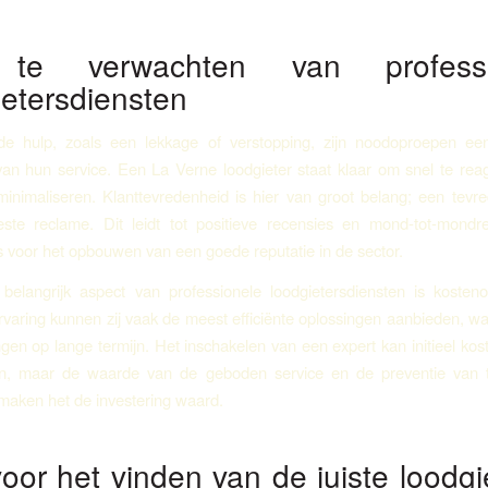
te verwachten van professi
ietersdiensten
nde hulp, zoals een lekkage of verstopping, zijn noodoproepen een
an hun service. Een La Verne loodgieter staat klaar om snel te re
inimaliseren. Klanttevredenheid is hier van groot belang; een tevre
ste reclame. Dit leidt tot positieve recensies en mond-tot-mondr
is voor het opbouwen van een goede reputatie in de sector.
elangrijk aspect van professionele loodgietersdiensten is kostenop
varing kunnen zij vaak de meest efficiënte oplossingen aanbieden, wa
ngen op lange termijn. Het inschakelen van een expert kan initieel kos
, maar de waarde van de geboden service en de preventie van 
maken het de investering waard.
oor het vinden van de juiste loodgi