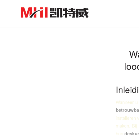
Wa
loo
Inleid
Wanneer u g
betrouwba
installeren
maken. Bij 
hun
deskun