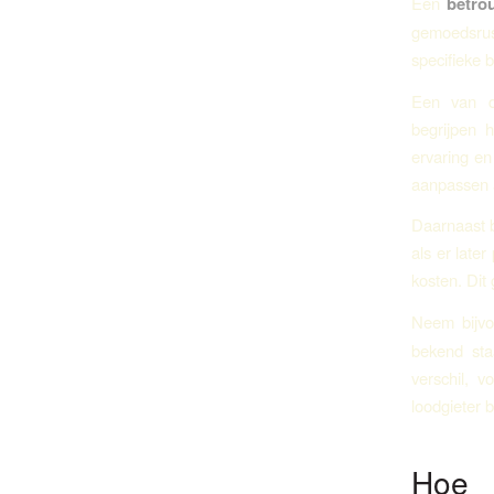
Een
betro
gemoedsrus
specifieke 
Een van de
begrijpen 
ervaring en
aanpassen a
Daarnaast b
als er late
kosten. Dit
Neem bijv
bekend sta
verschil, v
loodgieter 
Hoe 