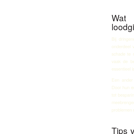
Wat 
loodg
Bij dringe
onderdeel v
schade te m
vaak de be
essentieel 
Een ander b
Door hun er
tot bespari
meebrengen
problemen 
Tips v