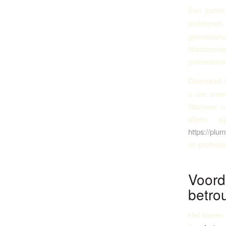
Een goede l
problemen,
gemoedsru
Noodoproepe
professional
Daarnaast 
u om onver
Wanneer u e
alleen 
https://plu
en professi
Voor
betro
Het kiezen 