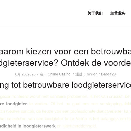
关于我们
主营业务
arom kiezen voor een betrouwb
dgieterservice? Ontdek de voorde
/
/
6月 26, 2025
在：
Online Casino
通过：
mhi-china-abc123
ing tot betrouwbare loodgieterservi
econfronteerd wordt met sanitaire problemen, is het van cruciaal b
re loodgieter
te vinden. Of het nu gaat om een verstopping, lek
 van nieuwe sanitair, de keuze van een professionele dienstverlener kan 
het selecteren van een loodgieter in La Verne is het belangrijk om te
digheid in loodgieterswerk
en klanttevredenheid.