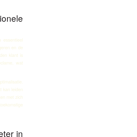
onele
 essentieel
ageren en de
den klant is
eclame, wat
timalisatie.
t kan leiden
ten met zich
toekomstige
eter in