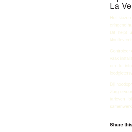
La Ve
Het kiezen
dringend hu
Dit helpt 
klanttevred
Controleer 
vaak instal
om te info
loodgieters
Bij noodopr
Zorg ervoor
tarieven b
samenwerki
Share this