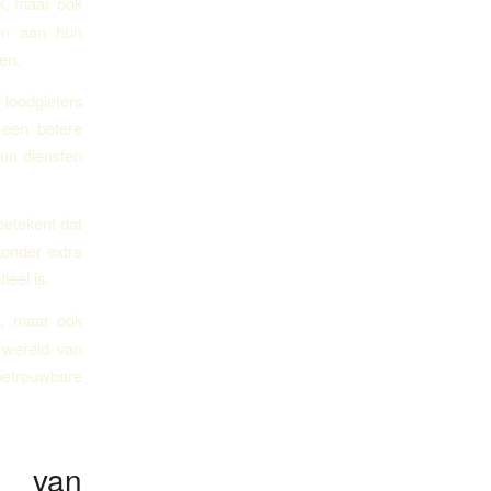
rk, maar ook
oen aan hun
en.
loodgieters
 een betere
hun diensten
betekent dat
zonder extra
ieel is.
at, maar ook
 wereld van
 betrouwbare
t van