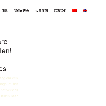
团队
我们的理念
过往案例
联系我们
are
len!
ces
elang om een
kage of het
het verschil
 kijken naar