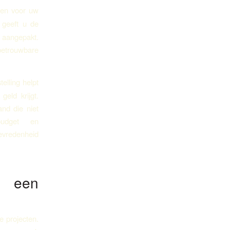
gen voor uw
 geeft u de
aangepakt.
 betrouwbare
elling helpt
eld krijgt.
and die niet
udget en
tevredenheid
r een
e projecten.