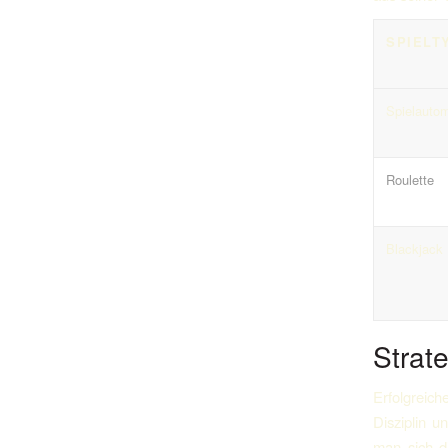
SPIELT
Spielauto
Roulette
Blackjack
Strat
Erfolgreich
Disziplin u
man sich d