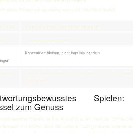
ruhig und konzentriert, auch wenn du verlierst.
reit, deine Strategie anzupassen, wenn sich das Glück ändert.
FAKTOR
EMPFOHLENE VORGEHENSWEISE
ätze
Budget diszipliniert einhalten
Konzentriert bleiben, nicht impulsiv handeln
ungen
erluste
Verluste einkalkulieren, nicht versuchen sie mit noch höhere
auszugleichen
ntwortungsbewusstes Spielen
ssel zum Genuss
ungsbewusstes Spielen ist das A und O in der Welt der Online-Casi
ich bewusst zu machen, dass Glücksspiele süchtig machen können u