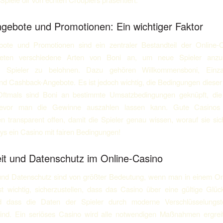
gebote und Promotionen: Ein wichtiger Faktor
ote und Promotionen sind ein zentraler Bestandteil der Online-C
ieten verschiedene Arten von Boni an, um neue Spieler anzu
e Spieler zu belohnen. Dazu gehören Willkommensboni, Einzah
und Cashback-Angebote. Es ist jedoch wichtig, die Bedingungen diese
Oftmals sind Boni an bestimmte Umsatzbedingungen geknüpft, die e
evor man die Gewinne auszahlen lassen kann. Gute Casinos 
 transparent offen, damit die Spieler genau wissen, worauf sie sic
s ein Casino mit fairen Bedingungen!
it und Datenschutz im Online-Casino
 und Datenschutz sind von größter Bedeutung, wenn man in einem On
ist wichtig, sicherzustellen, dass das Casino über eine gültige Glück
d dass die Daten der Spieler durch moderne Verschlüsselungst
sind. Ein seriöses Casino wird alle notwendigen Maßnahmen ergrei