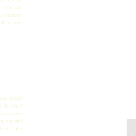
ür Verluste.
 riskieren.
nzählen beim
dar. Anstatt
t. Das Spiel
ch in einem
ung und sind
ätzen. Dabei
Un