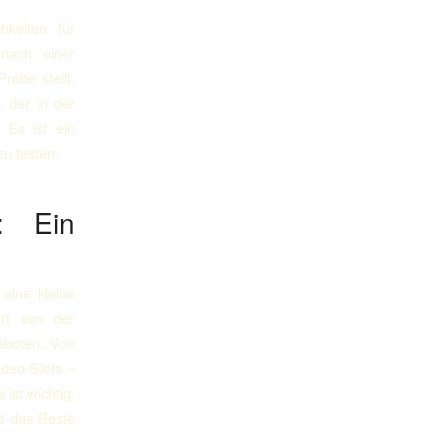
hkeiten für
nach einer
robe stellt.
f, der in der
 Es ist ein
zu testen.
: Ein
 eine kleine
hrt von der
eboten. Von
ideo-Slots –
 ist wichtig,
d das Beste