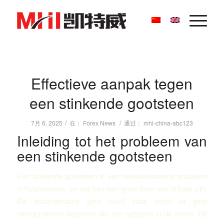
Effectieve aanpak tegen
een stinkende gootsteen
/
/
7月 6, 2025
在：
Forex News
通过：
mhi-china-abc123
Inleiding tot het probleem van
een stinkende gootsteen
Een stinkende gootsteen is een veelvoorkomend probleem
in huishoudens, en het kan een grote bron van irritatie zijn.
De onaangename geur komt vaak voort uit geur
veroorzakende bacteriën die zich ophopen in de afvoer. Dit