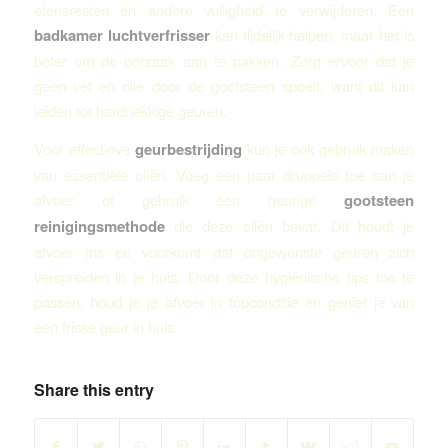
etensresten en andere vuiligheid te verwijderen. Een
badkamer luchtverfrisser
kan tijdelijk helpen, maar het is
beter om de oorzaak aan te pakken. Zorg ervoor dat je
geen vet en olie door de gootsteen spoelt, want dit kan
leiden tot hardnekkige geuren.
Voor effectieve
geurbestrijding
kun je ook gebruik maken
van essentiële oliën. Voeg een paar druppels toe aan je
afvoer of gebruik een geurige
gootsteen
reinigingsmethode
die deze oliën bevat. Dit houdt je
afvoer fris en voorkomt dat ongewenste geuren zich
verspreiden in je huis. Door deze hygiënische tips toe te
passen, houd je je afvoer in topconditie en geniet je van
een frisse geur in huis.
Share this entry