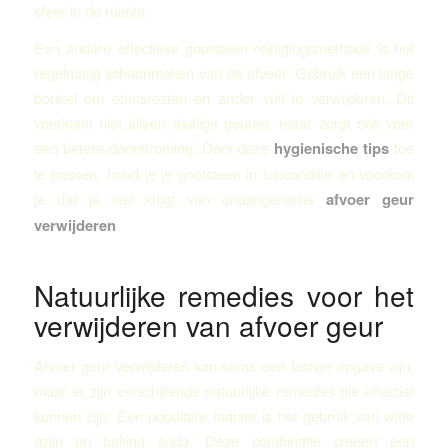
sfeer in de ruimte.
Een andere effectieve gootsteen reinigingsmethode is het
regelmatig schoonmaken van de afvoer. Gebruik een lange
borstel om etensresten en ander vuil te verwijderen. Dit
voorkomt niet alleen akelige geuren, maar zorgt ook voor
een betere doorstroming. Door deze
hygienische tips
toe
te passen, houd je je gootsteen in topconditie en voorkom
je dat je last krijgt van onaangename
afvoer geur
verwijderen
.
Natuurlijke remedies voor het
verwijderen van afvoer geur
Afvoer geur verwijderen kan soms een lastige opgave zijn,
maar er zijn verschillende natuurlijke remedies die effectief
kunnen zijn. Een populaire manier is het gebruik van witte
azijn en baking soda. Deze combinatie creëert een