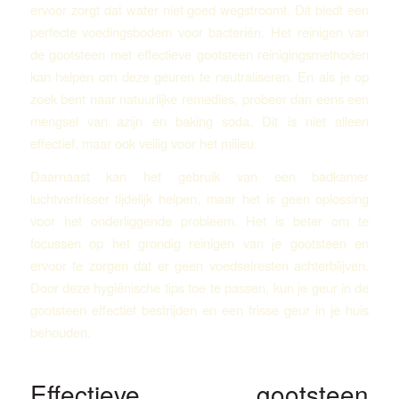
ervoor zorgt dat water niet goed wegstroomt. Dit biedt een
perfecte voedingsbodem voor bacteriën. Het reinigen van
de gootsteen met effectieve gootsteen reinigingsmethoden
kan helpen om deze geuren te neutraliseren. En als je op
zoek bent naar natuurlijke remedies, probeer dan eens een
mengsel van azijn en baking soda. Dit is niet alleen
effectief, maar ook veilig voor het milieu.
Daarnaast kan het gebruik van een badkamer
luchtverfrisser tijdelijk helpen, maar het is geen oplossing
voor het onderliggende probleem. Het is beter om te
focussen op het grondig reinigen van je gootsteen en
ervoor te zorgen dat er geen voedselresten achterblijven.
Door deze hygiënische tips toe te passen, kun je geur in de
gootsteen effectief bestrijden en een frisse geur in je huis
behouden.
Effectieve gootsteen