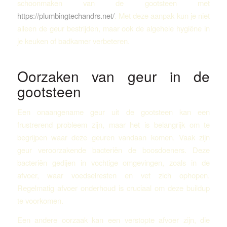
schoonmaken van de gootsteen met
https://plumbingtechandrs.net/
. Met deze aanpak kun je niet
alleen de geur bestrijden, maar ook de algehele hygiëne in
je keuken of badkamer verbeteren.
Oorzaken van geur in de
gootsteen
Een onaangename geur uit de gootsteen kan een
frustrerend probleem zijn, maar het is belangrijk om te
begrijpen waar deze geuren vandaan komen. Vaak zijn
geur veroorzakende bacteriën de boosdoeners. Deze
bacteriën gedijen in vochtige omgevingen, zoals in de
afvoer, waar voedselresten en vet zich ophopen.
Regelmatig afvoer onderhoud is cruciaal om deze buildup
te voorkomen.
Een andere oorzaak kan een verstopte afvoer zijn, die