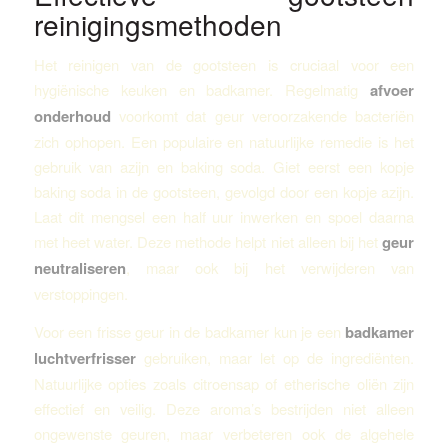
reinigingsmethoden
Het reinigen van de gootsteen is cruciaal voor een
hygiënische keuken en badkamer. Regelmatig
afvoer
onderhoud
voorkomt dat geur veroorzakende bacteriën
zich ophopen. Een populaire en natuurlijke remedie is het
gebruik van azijn en baking soda. Giet eerst een kopje
baking soda in de gootsteen, gevolgd door een kopje azijn.
Laat dit mengsel een half uur inwerken en spoel daarna
met heet water. Deze methode helpt niet alleen bij het
geur
neutraliseren
, maar ook bij het verwijderen van
verstoppingen.
Voor een frisse geur in de badkamer kun je een
badkamer
luchtverfrisser
gebruiken, maar let op de ingrediënten.
Natuurlijke opties zoals citroensap of etherische oliën zijn
effectief en veilig. Deze aroma’s bestrijden niet alleen
ongewenste geuren, maar verbeteren ook de algehele