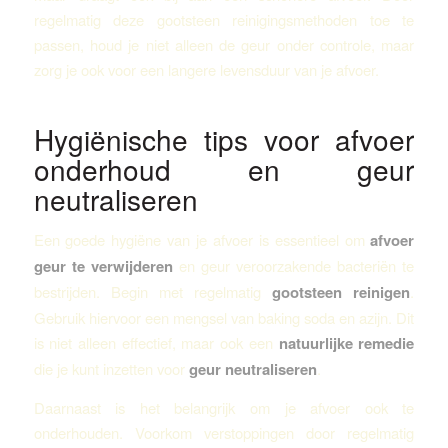
regelmatig deze gootsteen reinigingsmethoden toe te
passen, houd je niet alleen de geur onder controle, maar
zorg je ook voor een langere levensduur van je afvoer.
Hygiënische tips voor afvoer
onderhoud en geur
neutraliseren
Een goede hygiëne van je afvoer is essentieel om
afvoer
geur te verwijderen
en geur veroorzakende bacteriën te
bestrijden. Begin met regelmatig
gootsteen reinigen
.
Gebruik hiervoor een mengsel van baking soda en azijn. Dit
is niet alleen effectief, maar ook een
natuurlijke remedie
die je kunt inzetten voor
geur neutraliseren
.
Daarnaast is het belangrijk om je afvoer ook te
onderhouden. Voorkom verstoppingen door regelmatig