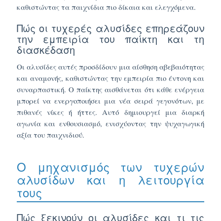
καθιστώντας τα παιχνίδια πιο δίκαια και ελεγχόμενα.
Πώς οι τυχερές αλυσίδες επηρεάζουν
την εμπειρία του παίκτη και τη
διασκέδαση
Οι αλυσίδες αυτές προσδίδουν μια αίσθηση αβεβαιότητας
και αναμονής, καθιστώντας την εμπειρία πιο έντονη και
συναρπαστική. Ο παίκτης αισθάνεται ότι κάθε ενέργεια
μπορεί να ενεργοποιήσει μια νέα σειρά γεγονότων, με
πιθανές νίκες ή ήττες. Αυτό δημιουργεί μια διαρκή
αγωνία και ενθουσιασμό, ενισχύοντας την ψυχαγωγική
αξία του παιχνιδιού.
Ο μηχανισμός των τυχερών
αλυσίδων και η λειτουργία
τους
Πώς ξεκινούν οι αλυσίδες και τι τις