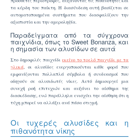
πρόσθετες περιστροφές, αυξάνοντας τις πιθανότητες και
τα κέρδη του παίκτη. Η διασύνδεση αυτή βασίζεται σε
αυτοματοποιημένα συστήματα που διασφαλίζουν την
αξιοπιστία και την αμεροληψία.
Παραδείγματα από τα σύγχρονα
παιχνίδια, όπως το Sweet Bonanza, και
η σημασία των αλυσίδων σε αυτά
Στο δημοφιλές παιχνίδι
εκείνο το τρελό παιχνίδι με τα
γλυκά
, οι αλυσίδες ενεργοποιούνται κάθε φορά που
εμφανίζονται πολλαπλά σύμβολα ή συνδυασμοί που
οδηγούν σε αλυσιδωτές νίκες. Αυτό δημιουργεί μια
συνεχή ροή επιτυχιών και αυξάνει το αίσθημα της
διασκέδασης, ενώ παράλληλα ενισχύει την αίσθηση ότι η
τύχη μπορεί να αλλάξει ανά πάσα στιγμή.
Οι τυχερές αλυσίδες και η
πιθανότητα νίκης