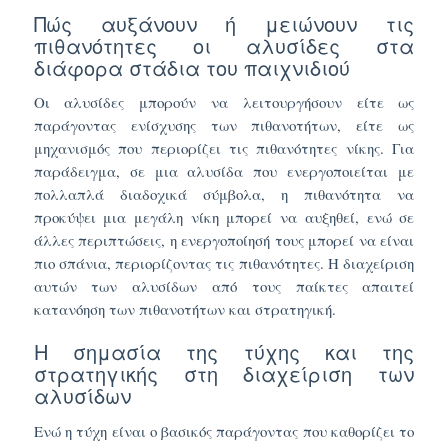
Πώς αυξάνουν ή μειώνουν τις
πιθανότητες οι αλυσίδες στα
διάφορα στάδια του παιχνιδιού
Οι αλυσίδες μπορούν να λειτουργήσουν είτε ως
παράγοντας ενίσχυσης των πιθανοτήτων, είτε ως
μηχανισμός που περιορίζει τις πιθανότητες νίκης. Για
παράδειγμα, σε μια αλυσίδα που ενεργοποιείται με
πολλαπλά διαδοχικά σύμβολα, η πιθανότητα να
προκύψει μια μεγάλη νίκη μπορεί να αυξηθεί, ενώ σε
άλλες περιπτώσεις, η ενεργοποίησή τους μπορεί να είναι
πιο σπάνια, περιορίζοντας τις πιθανότητες. Η διαχείριση
αυτών των αλυσίδων από τους παίκτες απαιτεί
κατανόηση των πιθανοτήτων και στρατηγική.
Η σημασία της τύχης και της
στρατηγικής στη διαχείριση των
αλυσίδων
Ενώ η τύχη είναι ο βασικός παράγοντας που καθορίζει το