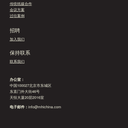
传统纸媒合作
会议方案
过往案例
招聘
加入我们
保持联系
联系我们
办公室：
中国100027北京市东城区
东直门外大街46号
天恒大厦20层2016室
电子邮件：
info@mhichina.com