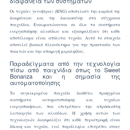
διαφάνεια των συστημάτων
Οι τυχαίες γεννήτριες (RNG) αποτελούν την καρδιά της
διαφάνειας και της δικαιοσύνης στα σύγχρονα
παιχνίδια. Ενσωματώνονται σε όλα τα συστήματα
ενεργοποίησης αλυσίδων και εξασφαλίζουν ότι κάθε
αποτέλεσμα είναι απόλυτα τυχαίο. Αυτό το στοιχείο
αποτελεί βασικό πλεονέκτημα για την προστασία των
παικτών και την αποφυγή μεροληψίας.
Παραδείγματα από την τεχνολογία
πίσω από παιχνίδια όπως το Sweet
Bonanza και η σημασία της
αυτοματοποίησης
Το συγκεκριμένο παιχνίδι διαθέτει προηγμένα
συστήματα αυτοματοποίησης και τυχαίων
ενεργοποιήσεων, που επιτρέπουν την απρόσκοπτη
λειτουργία των αλυσίδων. Η χρήση αυτών των
τεχνολογιών διασφαλίζει ότι κάθε περιστροφή είναι
δίκαιη και τυχαία, ενώ παράλληλα επιτρέπει στους