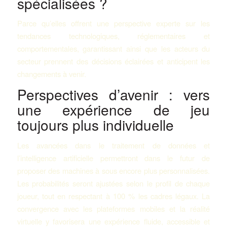
spécialisées ?
Parce qu’elles offrent une perspective experte sur les
tendances technologiques, réglementaires et
comportementales, garantissant ainsi que les acteurs du
secteur prennent des décisions éclairées et anticipent les
changements à venir.
Perspectives d’avenir : vers
une expérience de jeu
toujours plus individuelle
Les avancées dans le traitement de données et
l’intelligence artificielle permettront dans le futur de
proposer des machines à sous encore plus personnalisées.
Les probabilités seront ajustées selon le profil de chaque
joueur, tout en respectant à 100 % les cadres légaux. La
convergence avec les plateformes mobiles et la réalité
virtuelle y favorisera une expérience fluide, accessible et