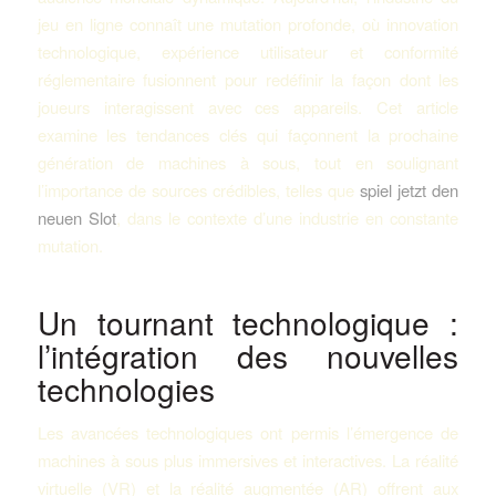
jeu en ligne connaît une mutation profonde, où innovation
technologique, expérience utilisateur et conformité
réglementaire fusionnent pour redéfinir la façon dont les
joueurs interagissent avec ces appareils. Cet article
examine les tendances clés qui façonnent la prochaine
génération de machines à sous, tout en soulignant
l’importance de sources crédibles, telles que
spiel jetzt den
neuen Slot
, dans le contexte d’une industrie en constante
mutation.
Un tournant technologique :
l’intégration des nouvelles
technologies
Les avancées technologiques ont permis l’émergence de
machines à sous plus immersives et interactives. La réalité
virtuelle (VR) et la réalité augmentée (AR) offrent aux