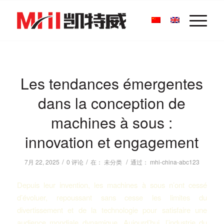
Les tendances émergentes
dans la conception de
machines à sous :
innovation et engagement
/
/
/
7月 22, 2025
0 评论
在：
未分类
通过：
mhi-china-abc123
Depuis leur invention, les machines à sous n’ont cessé
d’évoluer, repoussant sans cesse les limites du
divertissement et de la technologie pour satisfaire une
audience mondiale dynamique. Aujourd’hui, l’industrie du