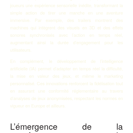
joueurs une expérience sensorielle inédite, transformant la
simple action de tirer une manche en une aventure
immersive. Par exemple, des trailers montrent des
machines qui intègrent des visuels en 3D et des effets
sonores synchronisés avec l’action en temps réel,
augmentant ainsi la durée d’engagement pour les
utilisateurs.
En complément, le développement de l’intelligence
artificielle (IA) permet d’adapter en temps réel la difficulté,
la mise en valeur des jeux, et même le marketing
personnalisé. Ces innovations renforcent la fidélisation tout
en assurant une conformité réglementaire au travers
d’analyses de jeux anonymisées, respectant les normes en
vigueur en Europe et ailleurs.
L’émergence de la