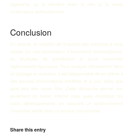
captivante, où la frontière entre le réel et la virtuel
s’estompera continuellement.
Conclusion
En somme, la mutation de l’industrie des machines à sous
repose sur une combinaison d’innovations technologiques,
de stratégies de gamification et d’une conformité
réglementaire rigoureuse. Pour naviguer efficacement dans
ce paysage en évolution, il est indispensable de se référer à
des sources d’informations crédibles et à jour, telles que
spiel jetzt den neuen Slot. Cette démarche permet non
seulement de rester informé mais aussi d’anticiper les
futurs développements, en assurant un positionnement
d’expertise solide dans un secteur concurrentiel.
Share this entry