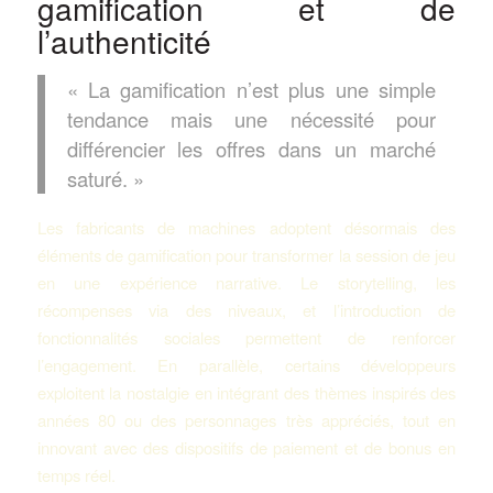
gamification et de
l’authenticité
« La gamification n’est plus une simple
tendance mais une nécessité pour
différencier les offres dans un marché
saturé. »
Les fabricants de machines adoptent désormais des
éléments de gamification pour transformer la session de jeu
en une expérience narrative. Le storytelling, les
récompenses via des niveaux, et l’introduction de
fonctionnalités sociales permettent de renforcer
l’engagement. En parallèle, certains développeurs
exploitent la nostalgie en intégrant des thèmes inspirés des
années 80 ou des personnages très appréciés, tout en
innovant avec des dispositifs de paiement et de bonus en
temps réel.