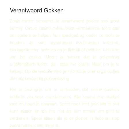
Verantwoord Gokken
Zoals eerder benoemd, is verantwoord gokken van groot
belang. Circus casino online biedt verschillende tools aan
om spelers te helpen hun speelgedrag onder controle te
houden. Je kunt bijvoorbeeld inzetlimieten instellen,
stortingslimieten instellen en je tijdelijk of definitief uitsluiten
van het casino. Mocht je merken dat je gokgedrag
problematisch wordt, dan staat het casino klaar om je te
helpen. Op de website vind je informatie over organisaties
die hulp bieden bij gokverslaving.
Het is belangrijk om te onthouden dat online casino’s
bedoeld zijn voor entertainment. Stel vooraf een budget
vast en houd je daaraan. Speel nooit met geld dat je niet
kunt missen en zie het niet als een manier om geld te
verdienen. Speel alleen als je er plezier in hebt en stop
zodra het leuk niet meer is.