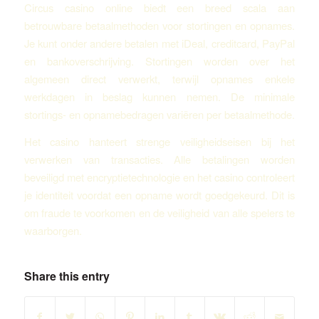
Circus casino online biedt een breed scala aan
betrouwbare betaalmethoden voor stortingen en opnames.
Je kunt onder andere betalen met iDeal, creditcard, PayPal
en bankoverschrijving. Stortingen worden over het
algemeen direct verwerkt, terwijl opnames enkele
werkdagen in beslag kunnen nemen. De minimale
stortings- en opnamebedragen variëren per betaalmethode.
Het casino hanteert strenge veiligheidseisen bij het
verwerken van transacties. Alle betalingen worden
beveiligd met encryptietechnologie en het casino controleert
je identiteit voordat een opname wordt goedgekeurd. Dit is
om fraude te voorkomen en de veiligheid van alle spelers te
waarborgen.
Share this entry