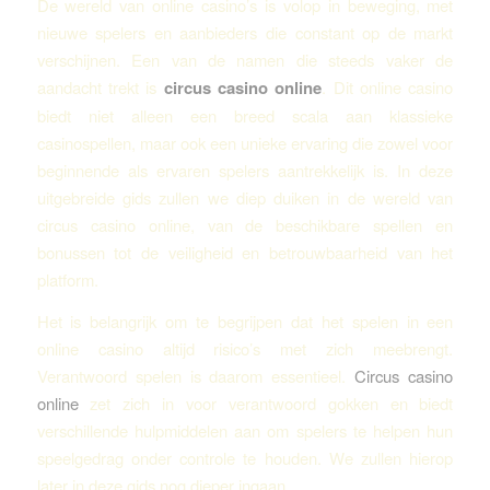
De wereld van online casino’s is volop in beweging, met
nieuwe spelers en aanbieders die constant op de markt
verschijnen. Een van de namen die steeds vaker de
aandacht trekt is
circus casino online
. Dit online casino
biedt niet alleen een breed scala aan klassieke
casinospellen, maar ook een unieke ervaring die zowel voor
beginnende als ervaren spelers aantrekkelijk is. In deze
uitgebreide gids zullen we diep duiken in de wereld van
circus casino online, van de beschikbare spellen en
bonussen tot de veiligheid en betrouwbaarheid van het
platform.
Het is belangrijk om te begrijpen dat het spelen in een
online casino altijd risico’s met zich meebrengt.
Verantwoord spelen is daarom essentieel.
Circus casino
online
zet zich in voor verantwoord gokken en biedt
verschillende hulpmiddelen aan om spelers te helpen hun
speelgedrag onder controle te houden. We zullen hierop
later in deze gids nog dieper ingaan.