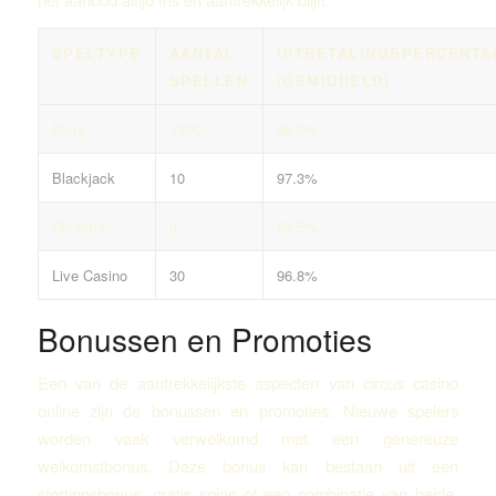
SPELTYPE
AANTAL
UITBETALINGSPERCENTA
SPELLEN
(GEMIDDELD)
Slots
+500
96.2%
Blackjack
10
97.3%
Roulette
8
95.5%
Live Casino
30
96.8%
Bonussen en Promoties
Een van de aantrekkelijkste aspecten van circus casino
online zijn de bonussen en promoties. Nieuwe spelers
worden vaak verwelkomd met een genereuze
welkomstbonus. Deze bonus kan bestaan uit een
stortingsbonus, gratis spins of een combinatie van beide.