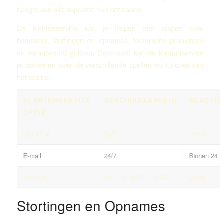
hoogte van alle aspecten van het casino.
De klantenservice kan je helpen met vragen over
bonussen, stortingen en opnames, technische problemen
en verantwoord gokken. Daarnaast kan de klantenservice
je adviseren over de verschillende spellen en functies van
het casino.
KLANTENSERVICE
BESCHIKBAARHEID
REACTI
OPTIE
Live Chat
24/7
Direct
E-mail
24/7
Binnen 24 
Telefoon
Ma – Vr 10:00 – 18:00
Direct
Stortingen en Opnames