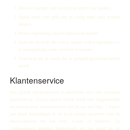
Stel een budget vast voordat je begint met spelen.
Speel nooit met geld dat je nodig hebt voor andere
dingen.
Neem regelmatig pauzes tijdens het spelen.
Gebruik de tools die circus casino online aanbiedt om
je speelgedrag onder controle te houden.
Zoek hulp als je merkt dat je gokgedrag problematisch
wordt.
Klantenservice
Een goede klantenservice is essentieel voor een positieve
spelervaring. Circus casino online biedt een toegankelijke
en behulpzame klantenservice die 24 uur per dag, 7 dagen
per week beschikbaar is. Je kunt contact opnemen met de
klantenservice via live chat, e-mail of telefoon. De
medewerkers spreken Nederlands en zijn goed op de