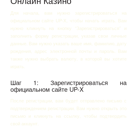
Онлайн Казино
Для начала, вам нужно зарегистрироваться на
официальном сайте UP-X, чтобы начать играть. Вам
нужно кликнуть на кнопку “Зарегистрироваться” и
заполнить форму регистрации, указав свои личные
данные. Вам нужно указать ваше имя, фамилию, дату
рождения, адрес электронной почты и пароль. Вам
также нужно выбрать валюту, в которой вы хотите
играть.
Шаг 1: Зарегистрироваться на
официальном сайте UP-X
После регистрации, вам будет отправлено письмо с
подтверждением регистрации. Вам нужно открыть это
письмо и кликнуть на ссылку, чтобы подтвердить
свой аккаунт.