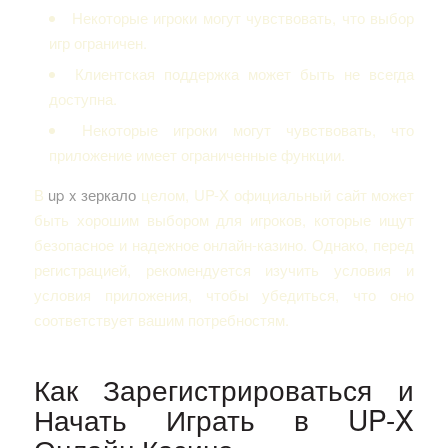
Некоторые игроки могут чувствовать, что выбор
игр ограничен.
Клиентская поддержка может быть не всегда
доступна.
Некоторые игроки могут чувствовать, что
приложение имеет ограниченные функции.
В
up x зеркало
целом, UP-X официальный сайт может
быть хорошим выбором для игроков, которые ищут
безопасное и надежное онлайн-казино. Однако, перед
регистрацией, рекомендуется изучить условия и
условия приложения, чтобы убедиться, что оно
соответствует вашим потребностям.
Как Зарегистрироваться и
Начать Играть в UP-X