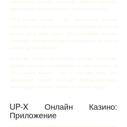
приложение, которое позволяет игрокам извлекать
наслаждение из игры в казино, где и когда угодно.
UP-X онлайн казино – это приложение, которое
позволяет игрокам извлекать наслаждение из игры в
казино, где и когда угодно. Это приложение, которое
позволяет игрокам извлекать наслаждение из игры в
казино, где и когда угодно.
Если вы ищете приложение, которое позволяет
игрокам извлекать наслаждение из игры в казино, то
UP-X онлайн казино – это то, что вам нужно. Это
приложение, которое позволяет игрокам извлекать
наслаждение из игры в казино, где и когда угодно.
UP-X Онлайн Казино:
Приложение
Если вы ищете надежное и безопасное онлайн-казино,