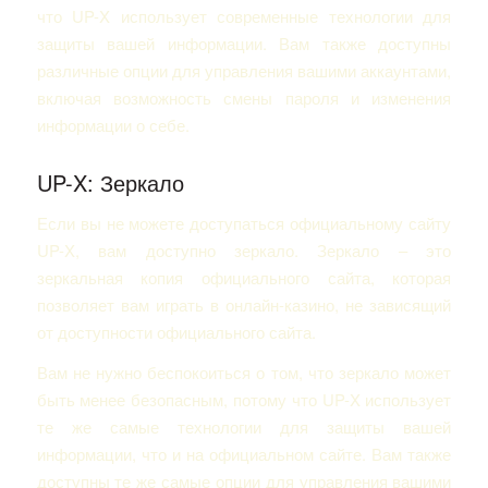
что UP-X использует современные технологии для
защиты вашей информации. Вам также доступны
различные опции для управления вашими аккаунтами,
включая возможность смены пароля и изменения
информации о себе.
UP-X: Зеркало
Если вы не можете доступаться официальному сайту
UP-X, вам доступно зеркало. Зеркало – это
зеркальная копия официального сайта, которая
позволяет вам играть в онлайн-казино, не зависящий
от доступности официального сайта.
Вам не нужно беспокоиться о том, что зеркало может
быть менее безопасным, потому что UP-X использует
те же самые технологии для защиты вашей
информации, что и на официальном сайте. Вам также
доступны те же самые опции для управления вашими