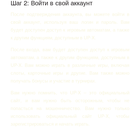
Шаг 2: Войти в свой аккаунт
После подтверждения аккаунта, вы можете войти в
свой аккаунт, используя ваш логин и пароль. Вам
будет доступен доступ к игровым автоматам, а также
к другим функциям, доступным в UP-X.
После входа, вам будет доступен доступ к игровым
автоматам, а также к другим функциям, доступным в
UP-X. Вам можно играть в различные игры, включая
слоты, карточные игры и другие. Вам также можно
получать бонусы и участие в турнирах.
Вам нужно помнить, что UP-X – это официальный
сайт, и вам нужно быть осторожным, чтобы не
попасться на мошенничество. Вам нужно только
использовать официальный сайт UP-X, чтобы
зарегистрироваться и начать играть.