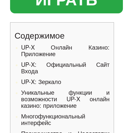
Содержимое
UP-X Онлайн Казино:
Приложение
UP-X: Официальный Сайт
Входа
UP-X: Зеркало
Уникальные функции и
возможности UP-X онлайн
казино: приложение
Многофункциональный
интерфейс