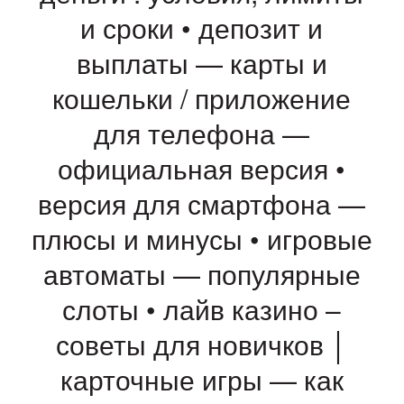
и сроки • депозит и
выплаты — карты и
кошельки / приложение
для телефона —
официальная версия •
версия для смартфона —
плюсы и минусы • игровые
автоматы — популярные
слоты • лайв казино –
советы для новичков │
карточные игры — как