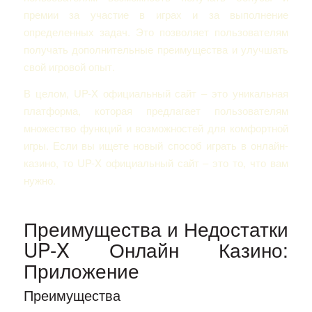
премии за участие в играх и за выполнение
определенных задач. Это позволяет пользователям
получать дополнительные преимущества и улучшать
свой игровой опыт.
В целом, UP-X официальный сайт – это уникальная
платформа, которая предлагает пользователям
множество функций и возможностей для комфортной
игры. Если вы ищете новый способ играть в онлайн-
казино, то UP-X официальный сайт – это то, что вам
нужно.
Преимущества и Недостатки
UP-X Онлайн Казино:
Приложение
Преимущества