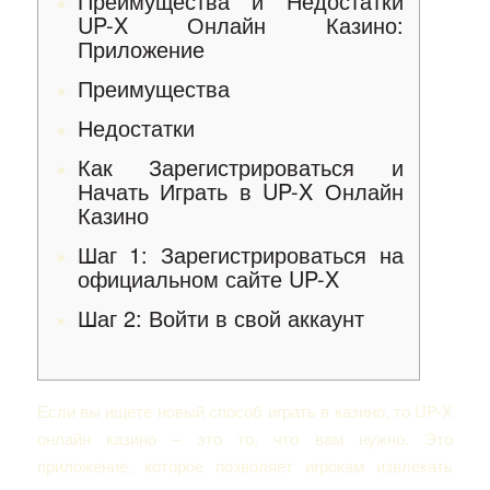
Преимущества и Недостатки
UP-X Онлайн Казино:
Приложение
Преимущества
Недостатки
Как Зарегистрироваться и
Начать Играть в UP-X Онлайн
Казино
Шаг 1: Зарегистрироваться на
официальном сайте UP-X
Шаг 2: Войти в свой аккаунт
Если вы ищете новый способ играть в казино, то UP-X
онлайн казино – это то, что вам нужно. Это
приложение, которое позволяет игрокам извлекать