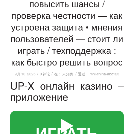
повысить шансы /
проверка честности — как
устроена защита • мнения
пользователей — стоит ли
играть / техподдержка :
как быстро решить вопрос
/
/
/
9月 10, 2025
0 评论
在：
未分类
通过：
mhi-china-abc123
UP-X онлайн казино –
приложение
▶️
ИГРАТЬ