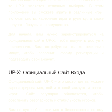
то UP-X является отличным выбором. В этом
приложении вы сможете играть в различные игры,
включая слоты, карточные игры и рулетку, а также
получать бонусы и преимущества.
Для начала, вам нужно зарегистрироваться на
официальном сайте UP-X, чтобы получить доступ к
приложению. Вам потребуется только несколько
минут, чтобы заполнить форму регистрации и
подтвердить свой аккаунт.
UP-X: Официальный Сайт Входа
Официальный сайт UP-X – это место, где вы можете
зарегистрироваться, войти в свой аккаунт и начать
играть. Сайт регулярно обновляется, чтобы
обеспечить безопасность и стабильность игроков.
Вам не нужно беспокоиться о безопасности, потому