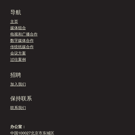
导航
主页
媒体组合
电视和广播合作
数字媒体合作
传统纸媒合作
会议方案
过往案例
招聘
加入我们
保持联系
联系我们
办公室：
中国100027北京市东城区