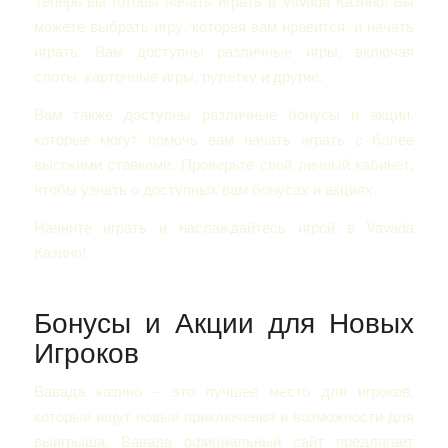
Теперь вы готовы начать играть в Vavada Казино! Вы
можете выбрать игру, которая вам нравится, и начать
играть. Вам доступны различные игры, включая
слоты, карточные игры, рулетку и другие.
Вам также доступны различные бонусы и акции,
которые могут помочь вам начать играть с более
высокими ставками. Проверьте свой личный кабинет,
чтобы узнать о доступных вам бонусах и акциях.
Начните играть и наслаждайтесь игрой в Vavada
Казино!
Бонусы и Акции для Новых
Игроков
Вавада казино – это лучшее место для игроков,
которые ищут новые приключения и возможности для
выигрыша. Вавада официальный сайт предлагает