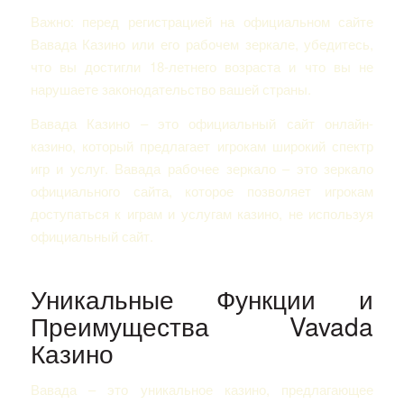
Важно: перед регистрацией на официальном сайте
Вавада Казино или его рабочем зеркале, убедитесь,
что вы достигли 18-летнего возраста и что вы не
нарушаете законодательство вашей страны.
Вавада Казино – это официальный сайт онлайн-
казино, который предлагает игрокам широкий спектр
игр и услуг. Вавада рабочее зеркало – это зеркало
официального сайта, которое позволяет игрокам
доступаться к играм и услугам казино, не используя
официальный сайт.
Уникальные Функции и
Преимущества Vavada
Казино
Вавада – это уникальное казино, предлагающее