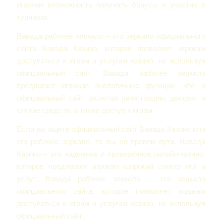
игрокам возможность получать бонусы и участие в
турнирах.
Вавада рабочее зеркало – это зеркало официального
сайта Вавада Казино, которое позволяет игрокам
доступаться к играм и услугам казино, не используя
официальный сайт. Вавада рабочее зеркало
предлагает игрокам аналогичные функции, что и
официальный сайт, включая регистрацию, депозит и
снятие средств, а также доступ к играм.
Если вы ищете официальный сайт Вавада Казино или
его рабочее зеркало, то вы на правом пути. Вавада
Казино – это надежное и проверенное онлайн-казино,
которое предлагает игрокам широкий спектр игр и
услуг. Вавада рабочее зеркало – это зеркало
официального сайта, которое позволяет игрокам
доступаться к играм и услугам казино, не используя
официальный сайт.