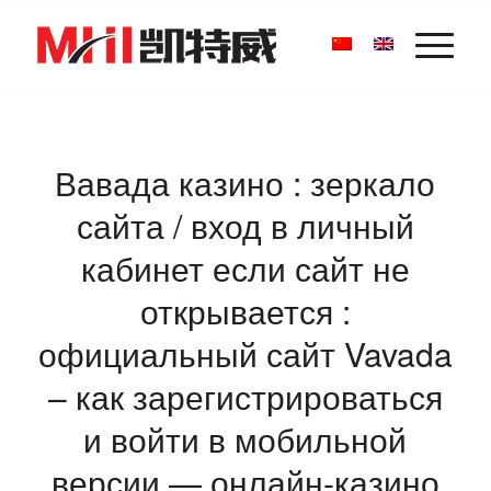
Вавада казино : зеркало
сайта / вход в личный
кабинет если сайт не
открывается :
официальный сайт Vavada
– как зарегистрироваться
и войти в мобильной
версии — онлайн-казино