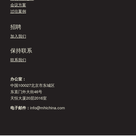
会议方案
过往案例
招聘
加入我们
保持联系
联系我们
办公室：
中国100027北京市东城区
东直门外大街46号
天恒大厦20层2016室
电子邮件：
info@mhichina.com