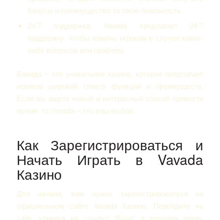
бонусы и преимущества за свою лояльность.
24/7 поддержка: Vavada предлагает 24/7
поддержку, чтобы помочь игрокам в случае каких-
либо вопросов или проблем.
Вавада – это уникальное казино, которое предлагает
игрокам широкий спектр функций и преимуществ.
Если вы ищете новый и интересный способ провести
время, то Vavada – это ваш выбор.
Как Зарегистрироваться и
Начать Играть в Vavada
Казино
Для начала, вам нужно зарегистрироваться на
официальном сайте Vavada Казино. Перейдите на
сайт, кликнув на ссылку “Вход” в верхнем меню.