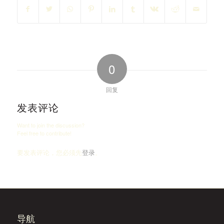
0
回复
发表评论
Want to join the discussion?
Feel free to contribute!
要发表评论，您必须先
登录
。
导航