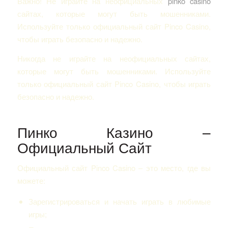
Важно! Не играйте на неофициальных
pinko casino
сайтах, которые могут быть мошенниками.
Используйте только официальный сайт Pinco Casino,
чтобы играть безопасно и надежно.
Никогда не играйте на неофициальных сайтах,
которые могут быть мошенниками. Используйте
только официальный сайт Pinco Casino, чтобы играть
безопасно и надежно.
Пинко Казино –
Официальный Сайт
Официальный сайт Pinco Casino – это место, где вы
можете:
Зарегистрироваться и начать играть в любимые
игры;