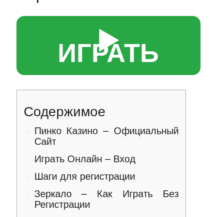
▶️
ИГРАТЬ
Содержимое
Пинко Казино – Официальный
Сайт
Играть Онлайн – Вход
Шаги для регистрации
Зеркало – Как Играть Без
Регистрации