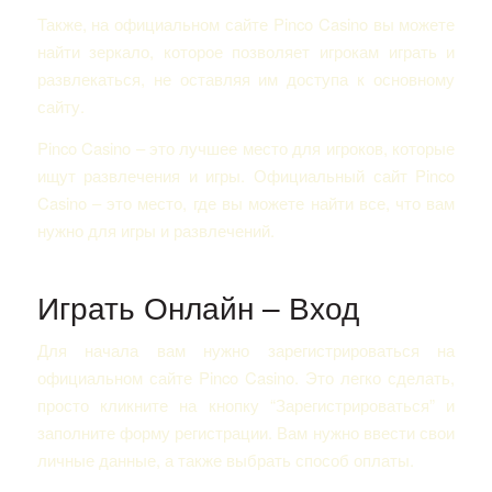
Также, на официальном сайте Pinco Casino вы можете
найти зеркало, которое позволяет игрокам играть и
развлекаться, не оставляя им доступа к основному
сайту.
Pinco Casino – это лучшее место для игроков, которые
ищут развлечения и игры. Официальный сайт Pinco
Casino – это место, где вы можете найти все, что вам
нужно для игры и развлечений.
Играть Онлайн – Вход
Для начала вам нужно зарегистрироваться на
официальном сайте Pinco Casino. Это легко сделать,
просто кликните на кнопку “Зарегистрироваться” и
заполните форму регистрации. Вам нужно ввести свои
личные данные, а также выбрать способ оплаты.