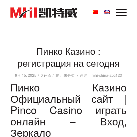
Пинко Казино :
регистрация на сегодня
/
/
/
9月 15, 2025
0 评论
在：
未分类
通过：
mhi-china-abc123
Пинко Казино
Официальный сайт |
Pinco Casino играть
онлайн – Вход,
Зеркало