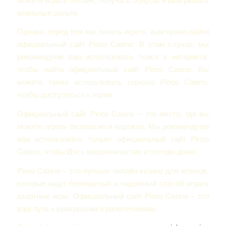
реальные деньги.
Однако, перед тем как начать играть, вам нужно найти
официальный сайт Pinco Casino. В этом случае, мы
рекомендуем вам использовать поиск в интернете,
чтобы найти официальный сайт Pinco Casino. Вы
можете также использовать зеркало Pinco Casino,
чтобы доступиться к играм.
Официальный сайт Pinco Casino – это место, где вы
можете играть безопасно и надежно. Мы рекомендуем
вам использовать только официальный сайт Pinco
Casino, чтобы避ять мошенничество и потерю денег.
Pinco Casino – это лучшее онлайн-казино для игроков,
которые ищут безопасный и надежный способ играть
азартные игры. Официальный сайт Pinco Casino – это
ваш путь к выигрышам и развлечениям.