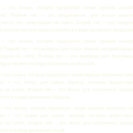
 – это казино, которое предлагает своим игрокам нескол
ний. Первый тип – это предложение для новых игроков
ляется при регистрации на сайте. Второй тип – это предл
х игроков, которое предоставляется в виде различных предложе
 – это казино, которое предлагает своим игрокам нескол
. Первый тип – это выигрыш для новых игроков, который предо
трации на сайте. Второй тип – это выигрыш для постоянны
редоставляется в виде различных выигрышей.
 это казино, которое предлагает своим игрокам несколько тип
ип – это бонус для новых игроков, который предоставл
ии на сайте. Второй тип – это бонус для постоянных игроко
ляется в виде различных бонусов.
– это казино, которое предлагает своим игрокам несколько ти
ип – это акция для новых игроков, которая предоставл
ии на сайте. Второй тип – это акция для постоянных игроко
ляется в виде различных акций.