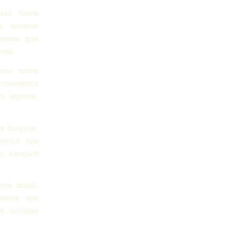
ько типов
, которое
ожение для
ний.
ько типов
ставляется
х игроков,
ов бонусов.
яется при
в, который
пов акций.
яется при
в, которая