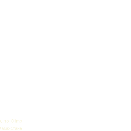
, то Olimp
Казахстане