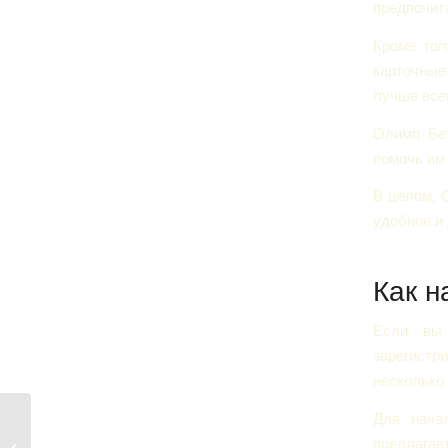
предпочит
Кроме тог
карточные
лучше все
Олимп Бет
помочь им
В целом, O
удобное и 
Как н
Если вы 
зарегистр
несколько 
Для начал
Les enjeux et la réglementation des
предлагае