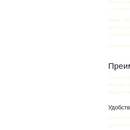
спектр ста
– это мест
Таким об
безопасны
сайт в Каз
Олимп каз
Преим
Олимп Бет
игрокам ш
разделе м
Удобств
Олимп Бет
доступен 