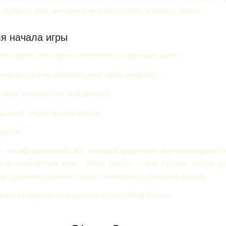
выбрать игру, которая вам понравилась, и начать играть.
я начала игры
ать играть, вам нужно выполнить следующие шаги:
трироваться на официальном сайте olimp.bet.
 игру, которая вам понравилась.
депозит, чтобы начать играть.
играть!
– это официальный сайт, который предлагает игрокам широкий в
ля комфортной игры. Olimp Casino – это лучшее место дл
щут развлекательные игры и возможность выиграть деньги.
рать сегодня и насладитесь играми Olimp Casino!