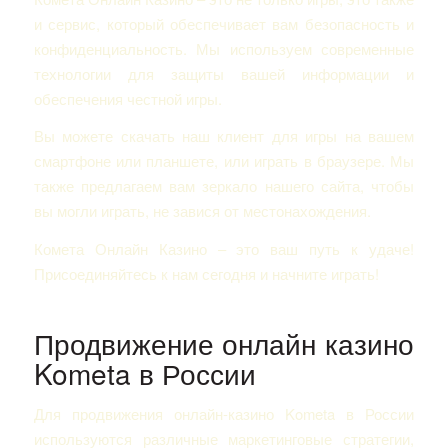
и сервис, который обеспечивает вам безопасность и
конфиденциальность. Мы используем современные
технологии для защиты вашей информации и
обеспечения честной игры.
Вы можете скачать наш клиент для игры на вашем
смартфоне или планшете, или играть в браузере. Мы
также предлагаем вам зеркало нашего сайта, чтобы
вы могли играть, не завися от местонахождения.
Комета Онлайн Казино – это ваш путь к удаче!
Присоединяйтесь к нам сегодня и начните играть!
Продвижение онлайн казино
Kometa в России
Для продвижения онлайн-казино Kometa в России
используются различные маркетинговые стратегии,