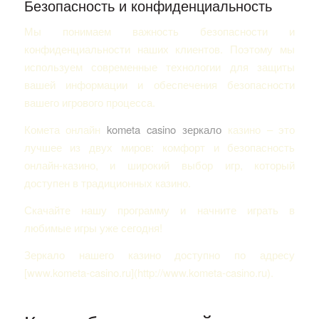
Безопасность и конфиденциальность
Мы понимаем важность безопасности и
конфиденциальности наших клиентов. Поэтому мы
используем современные технологии для защиты
вашей информации и обеспечения безопасности
вашего игрового процесса.
Комета онлайн
kometa casino зеркало
казино – это
лучшее из двух миров: комфорт и безопасность
онлайн-казино, и широкий выбор игр, который
доступен в традиционных казино.
Скачайте нашу программу и начните играть в
любимые игры уже сегодня!
Зеркало нашего казино доступно по адресу
[www.kometa-casino.ru](http://www.kometa-casino.ru).