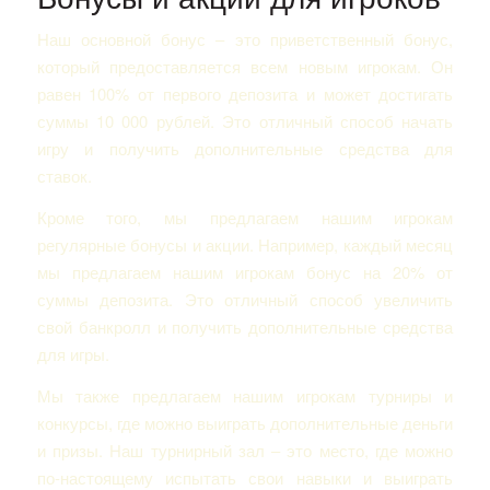
Наш основной бонус – это приветственный бонус,
который предоставляется всем новым игрокам. Он
равен 100% от первого депозита и может достигать
суммы 10 000 рублей. Это отличный способ начать
игру и получить дополнительные средства для
ставок.
Кроме того, мы предлагаем нашим игрокам
регулярные бонусы и акции. Например, каждый месяц
мы предлагаем нашим игрокам бонус на 20% от
суммы депозита. Это отличный способ увеличить
свой банкролл и получить дополнительные средства
для игры.
Мы также предлагаем нашим игрокам турниры и
конкурсы, где можно выиграть дополнительные деньги
и призы. Наш турнирный зал – это место, где можно
по-настоящему испытать свои навыки и выиграть