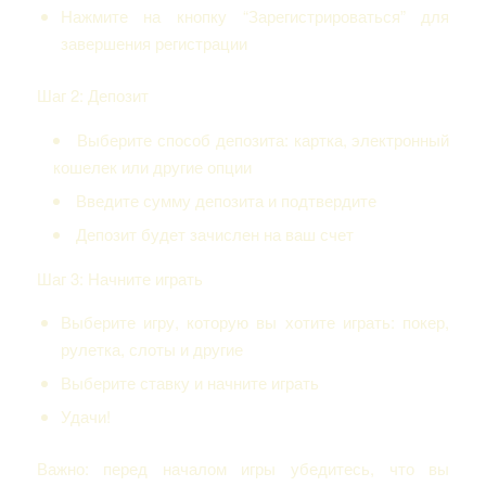
Нажмите на кнопку “Зарегистрироваться” для
завершения регистрации
Шаг 2: Депозит
Выберите способ депозита: картка, электронный
кошелек или другие опции
Введите сумму депозита и подтвердите
Депозит будет зачислен на ваш счет
Шаг 3: Начните играть
Выберите игру, которую вы хотите играть: покер,
рулетка, слоты и другие
Выберите ставку и начните играть
Удачи!
Важно: перед началом игры убедитесь, что вы