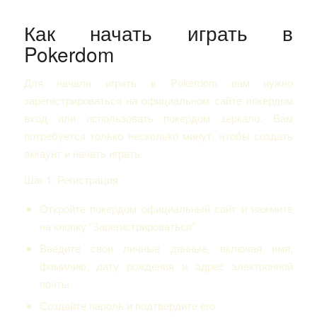
Как начать играть в
Pokerdom
Для начала играть в Pokerdom вам нужно
зарегистрироваться на официальном сайте покердом
вход или использовать покердом зеркало. Вам
потребуется только несколько минут, чтобы создать
аккаунт и начать играть.
Шаг 1: Регистрация
Откройте покердом официальный сайт и нажмите
на кнопку “Зарегистрироваться”
Введите свои личные данные, включая имя,
фамилию, дату рождения и адрес электронной
почты
Создайте пароль и подтвердите его