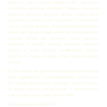
Когда вы ищете лучшее онлайн-казино, вам нужно
учитывать несколько факторов. Первым и важным
фактором является лицензия. Казино, которое имеет
лицензию, является более надежным и безопасным,
чем то, которое не имеет. Вторым фактором является
выбор игр. Лучшее онлайн-казино должно предлагать
широкий выбор игр, включая слоты, рулетку,
блэкджек и другие. Третьим фактором является
бонусы и акции. Лучшее онлайн-казино должно
предлагать бонусы и акции, чтобы привлечь новых
игроков.
В этом обзоре мы рассмотрим лучшие казино онлайн
2025, проверенные и рекомендованные для игроков.
Мы будем рассматривать факторы, которые влияют
на выбор лучшего онлайн-казино, и предоставлять
вам список лучших казино онлайн 2025.
Лучшие казино онлайн 2025: