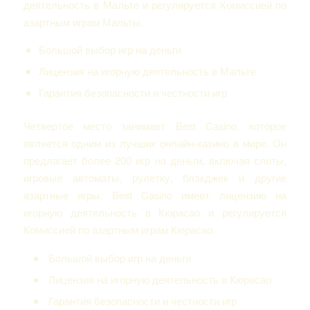
деятельность в Мальте и регулируется Комиссией по
азартным играм Мальты.
Большой выбор игр на деньги
Лицензия на игорную деятельность в Мальте
Гарантия безопасности и честности игр
Четвертое место занимает Best Casino, которое
является одним из лучших онлайн-казино в мире. Он
предлагает более 200 игр на деньги, включая слоты,
игровые автоматы, рулетку, блэкджек и другие
азартные игры. Best Casino имеет лицензию на
игорную деятельность в Кюрасао и регулируется
Комиссией по азартным играм Кюрасао.
Большой выбор игр на деньги
Лицензия на игорную деятельность в Кюрасао
Гарантия безопасности и честности игр