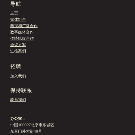
导航
主页
媒体组合
电视和广播合作
数字媒体合作
传统纸媒合作
会议方案
过往案例
招聘
加入我们
保持联系
联系我们
办公室：
中国100027北京市东城区
东直门外大街46号