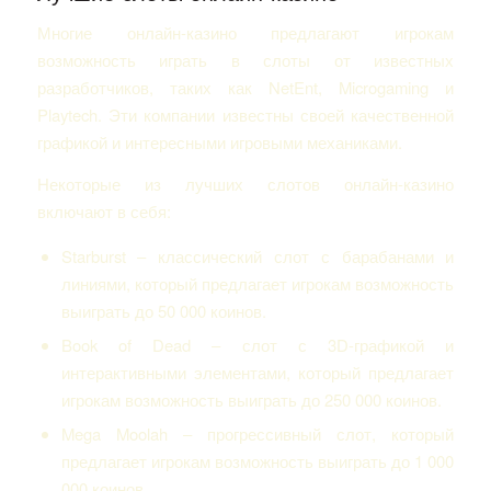
Многие онлайн-казино предлагают игрокам
возможность играть в слоты от известных
разработчиков, таких как NetEnt, Microgaming и
Playtech. Эти компании известны своей качественной
графикой и интересными игровыми механиками.
Некоторые из лучших слотов онлайн-казино
включают в себя:
Starburst – классический слот с барабанами и
линиями, который предлагает игрокам возможность
выиграть до 50 000 коинов.
Book of Dead – слот с 3D-графикой и
интерактивными элементами, который предлагает
игрокам возможность выиграть до 250 000 коинов.
Mega Moolah – прогрессивный слот, который
предлагает игрокам возможность выиграть до 1 000
000 коинов.