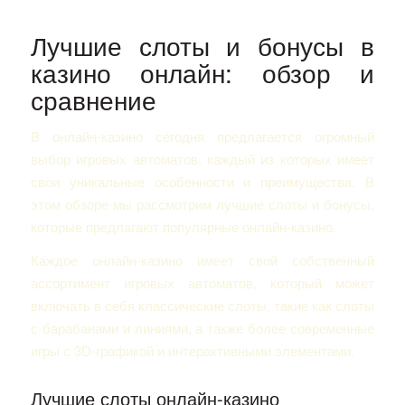
Лучшие слоты и бонусы в
казино онлайн: обзор и
сравнение
В онлайн-казино сегодня предлагается огромный
выбор игровых автоматов, каждый из которых имеет
свои уникальные особенности и преимущества. В
этом обзоре мы рассмотрим лучшие слоты и бонусы,
которые предлагают популярные онлайн-казино.
Каждое онлайн-казино имеет свой собственный
ассортимент игровых автоматов, который может
включать в себя классические слоты, такие как слоты
с барабанами и линиями, а также более современные
игры с 3D-графикой и интерактивными элементами.
Лучшие слоты онлайн-казино