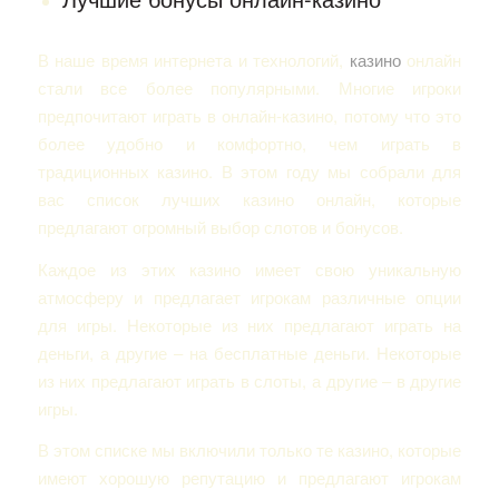
В наше время интернета и технологий,
казино
онлайн
стали все более популярными. Многие игроки
предпочитают играть в онлайн-казино, потому что это
более удобно и комфортно, чем играть в
традиционных казино. В этом году мы собрали для
вас список лучших казино онлайн, которые
предлагают огромный выбор слотов и бонусов.
Каждое из этих казино имеет свою уникальную
атмосферу и предлагает игрокам различные опции
для игры. Некоторые из них предлагают играть на
деньги, а другие – на бесплатные деньги. Некоторые
из них предлагают играть в слоты, а другие – в другие
игры.
В этом списке мы включили только те казино, которые
имеют хорошую репутацию и предлагают игрокам