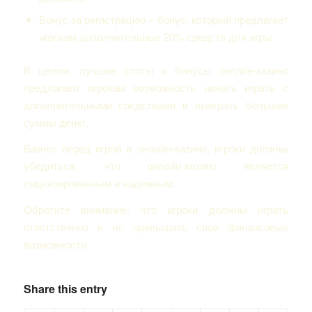
Бонус за регистрацию – бонус, который предлагает
игрокам дополнительные 20% средств для игры.
В целом, лучшие слоты и бонусы онлайн-казино
предлагают игрокам возможность начать играть с
дополнительными средствами и выиграть большие
суммы денег.
Важно: перед игрой в онлайн-казино, игроки должны
убедиться, что онлайн-казино является
лицензированным и надежным.
Обратите внимание, что игроки должны играть
ответственно и не превышать свои финансовые
возможности.
Share this entry