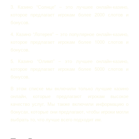
3. Казино “Солнце” – это лучшее онлайн-казино,
которое предлагает игрокам более 2000 слотов и
бонусов.
4. Казино “Лотерея” – это популярное онлайн-казино,
которое предлагает игрокам более 1000 слотов и
бонусов.
5. Казино “Олимп” – это лучшее онлайн-казино,
которое предлагает игрокам более 5000 слотов и
бонусов.
В этом списке мы включили только лучшие казино
онлайн, которые предлагают игрокам высокое
качество услуг. Мы также включили информацию о
бонусах, которые они предлагают, чтобы игроки могли
выбрать то, что лучше всего подходит им.