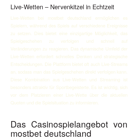
Live-Wetten – Nervenkitzel in Echtzeit
Live-Wetten bei mostbet deutschland ermöglichen es
Spielern, während des Spiels auf verschiedene Ereignisse
zu setzen. Dies bietet eine einzigartige Möglichkeit, das
Spielgeschehen zu verfolgen und schnell auf
Veränderungen zu reagieren. Das dynamische Umfeld der
Live-Wetten erfordert schnelles Denken und strategische
Entscheidungen. Die Plattform bietet oft auch Live-Streams
an, sodass man das Spielgeschehen direkt verfolgen kann.
Diese Kombination aus Live-Wetten und Streaming ist
besonders attraktiv für Sportbegeisterte. Es ist wichtig, sich
vor dem Platzieren einer Live-Wette über die aktuellen
Quoten und die Spielsituation zu informieren.
Das Casinospielangebot von
mostbet deutschland