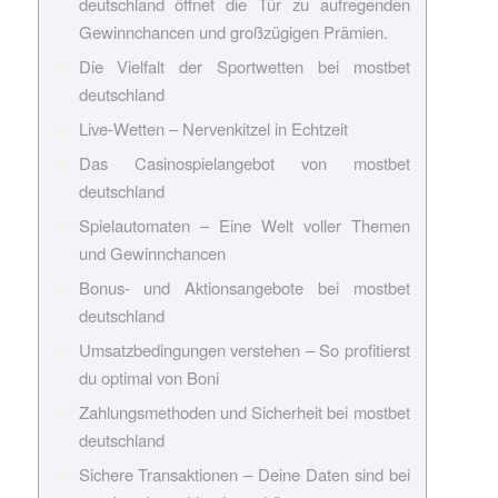
deutschland öffnet die Tür zu aufregenden
Gewinnchancen und großzügigen Prämien.
Die Vielfalt der Sportwetten bei mostbet
deutschland
Live-Wetten – Nervenkitzel in Echtzeit
Das Casinospielangebot von mostbet
deutschland
Spielautomaten – Eine Welt voller Themen
und Gewinnchancen
Bonus- und Aktionsangebote bei mostbet
deutschland
Umsatzbedingungen verstehen – So profitierst
du optimal von Boni
Zahlungsmethoden und Sicherheit bei mostbet
deutschland
Sichere Transaktionen – Deine Daten sind bei