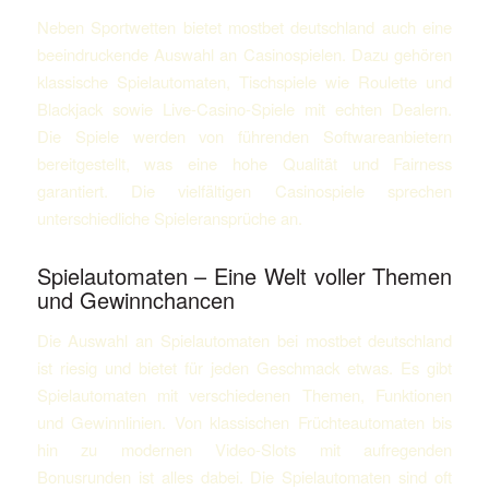
Neben Sportwetten bietet mostbet deutschland auch eine
beeindruckende Auswahl an Casinospielen. Dazu gehören
klassische Spielautomaten, Tischspiele wie Roulette und
Blackjack sowie Live-Casino-Spiele mit echten Dealern.
Die Spiele werden von führenden Softwareanbietern
bereitgestellt, was eine hohe Qualität und Fairness
garantiert. Die vielfältigen Casinospiele sprechen
unterschiedliche Spieleransprüche an.
Spielautomaten – Eine Welt voller Themen
und Gewinnchancen
Die Auswahl an Spielautomaten bei mostbet deutschland
ist riesig und bietet für jeden Geschmack etwas. Es gibt
Spielautomaten mit verschiedenen Themen, Funktionen
und Gewinnlinien. Von klassischen Früchteautomaten bis
hin zu modernen Video-Slots mit aufregenden
Bonusrunden ist alles dabei. Die Spielautomaten sind oft