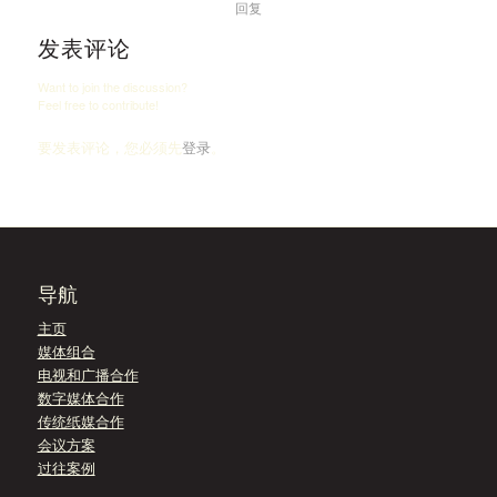
回复
发表评论
Want to join the discussion?
Feel free to contribute!
要发表评论，您必须先
登录
。
导航
主页
媒体组合
电视和广播合作
数字媒体合作
传统纸媒合作
会议方案
过往案例