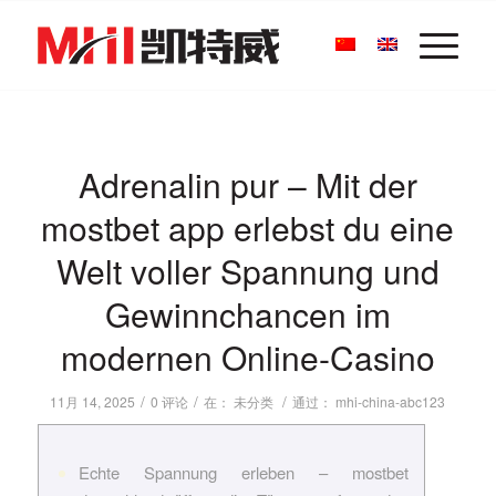
Adrenalin pur – Mit der
mostbet app erlebst du eine
Welt voller Spannung und
Gewinnchancen im
modernen Online-Casino
/
/
/
11月 14, 2025
0 评论
在：
未分类
通过：
mhi-china-abc123
Echte Spannung erleben – mostbet