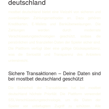
deutschland
mostbet deutschland bietet eine Vielzahl von sicheren und
zuverlässigen Zahlungsmethoden an. Dazu gehören
Kreditkarten, E-Wallets und Banküberweisungen. Die
Zahlungen werden durch modernste
Verschlüsselungstechnologien geschützt, sodass die
persönlichen und finanziellen Daten der Spieler sicher sind.
Die Plattform verfügt über eine gültige Glücksspiellizenz,
was die Seriosität und Transparenz des Anbieters
unterstreicht.
Sichere Transaktionen – Deine Daten sind
bei mostbet deutschland geschützt
Die Sicherheit der Transaktionen hat bei mostbet
deutschland höchste Priorität. Die Plattform verwendet
SSL-Verschlüsselungstechnologie, um die Daten der
Spieler vor unbefugtem Zugriff zu schützen. Alle