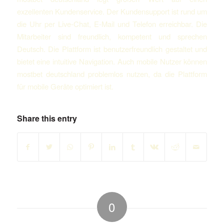
exzellenten Kundenservice. Der Kundensupport ist rund um
die Uhr per Live-Chat, E-Mail und Telefon erreichbar. Die
Mitarbeiter sind freundlich, kompetent und sprechen
Deutsch. Die Plattform ist benutzerfreundlich gestaltet und
bietet eine intuitive Navigation. Auch mobile Nutzer können
mostbet deutschland problemlos nutzen, da die Plattform
für mobile Geräte optimiert ist.
Share this entry
0