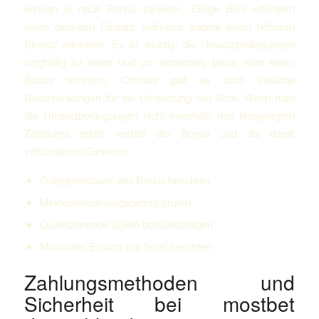
können je nach Bonus variieren. Einige Boni erfordern
einen geringen Einsatz, während andere einen höheren
Einsatz erfordern. Es ist wichtig, die Umsatzbedingungen
sorgfältig zu lesen und zu verstehen, bevor man einen
Bonus annimmt. Oftmals gibt es auch zeitliche
Beschränkungen für die Umsetzung von Boni. Wenn man
die Umsatzbedingungen nicht innerhalb des festgelegten
Zeitraums erfüllt, verfällt der Bonus und die damit
verbundenen Gewinne.
Gültigkeitsdauer des Bonus beachten
Mindesteinzahlungsbetrag prüfen
Qualifizierende Spiele berücksichtigen
Maximaler Einsatz pro Spiel beachten
Zahlungsmethoden und
Sicherheit bei mostbet