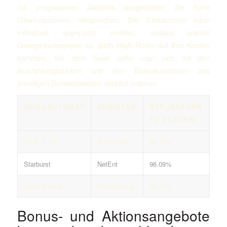
mit progressiven Jackpots ausgestattet, die hohe
Gewinnsummen versprechen. Die Einsatzhöhe kann
individuell angepasst werden, sodass sowohl
Gelegenheitsspieler als auch High Roller auf ihre Kosten
kommen. Vor dem Spiel sollte man sich mit den
Auszahlungsquoten und den Bonusfunktionen des
jeweiligen Spielautomaten vertraut machen.
SPIELAUTOMAT
ANBIETER
RTP (RETURN
TO PLAYER)
Book of Ra
Novomatic
95.10%
Starburst
NetEnt
96.09%
Mega Moolah
Microgaming
88.12%
Bonus- und Aktionsangebote