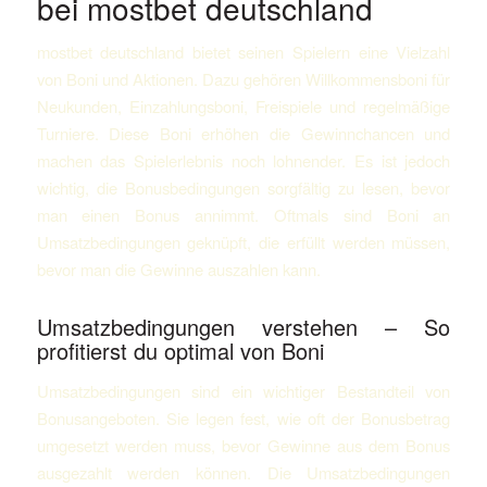
bei mostbet deutschland
mostbet deutschland bietet seinen Spielern eine Vielzahl
von Boni und Aktionen. Dazu gehören Willkommensboni für
Neukunden, Einzahlungsboni, Freispiele und regelmäßige
Turniere. Diese Boni erhöhen die Gewinnchancen und
machen das Spielerlebnis noch lohnender. Es ist jedoch
wichtig, die Bonusbedingungen sorgfältig zu lesen, bevor
man einen Bonus annimmt. Oftmals sind Boni an
Umsatzbedingungen geknüpft, die erfüllt werden müssen,
bevor man die Gewinne auszahlen kann.
Umsatzbedingungen verstehen – So
profitierst du optimal von Boni
Umsatzbedingungen sind ein wichtiger Bestandteil von
Bonusangeboten. Sie legen fest, wie oft der Bonusbetrag
umgesetzt werden muss, bevor Gewinne aus dem Bonus
ausgezahlt werden können. Die Umsatzbedingungen