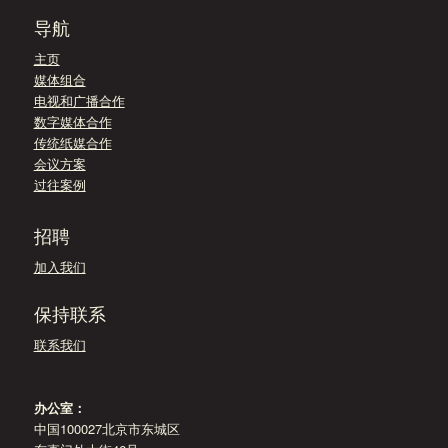
导航
主页
媒体组合
电视和广播合作
数字媒体合作
传统纸媒合作
会议方案
过往案例
招聘
加入我们
保持联系
联系我们
办公室：
中国100027北京市东城区