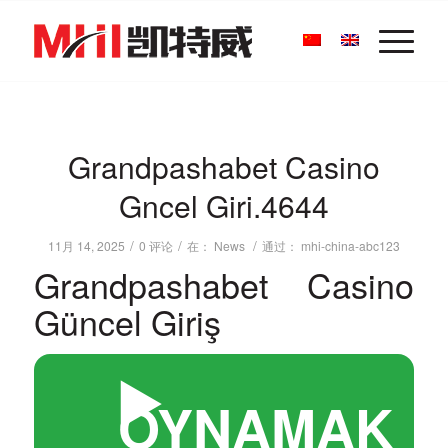
Grandpashabet Casino
Gncel Giri.4644
/
/
/
11月 14, 2025
0 评论
在：
News
通过：
mhi-china-abc123
Grandpashabet Casino
Güncel Giriş
▶️
OYNAMAK