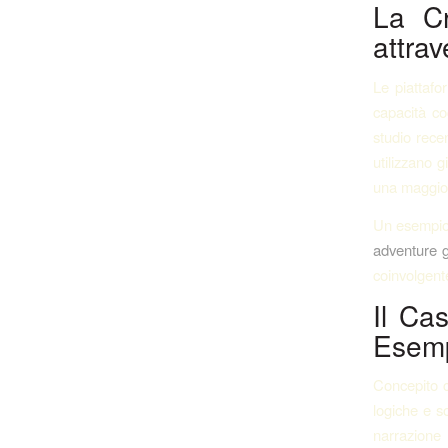
La Cr
attrav
Le piattafo
capacità co
studio recen
utilizzano 
una maggiore
Un esempio 
adventure 
coinvolgente
Il Ca
Esemp
Concepito c
logiche e s
narrazione 