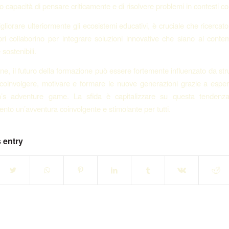
o capacità di pensare criticamente e di risolvere problemi in contesti c
igliorare ulteriormente gli ecosistemi educativi, è cruciale che ricercato
ori collaborino per integrare soluzioni innovative che siano al contem
 sostenibili.
ne, il futuro della formazione può essere fortemente influenzato da str
coinvolgere, motivare e formare le nuove generazioni grazie a espe
n’s adventure game. La sfida è capitalizzare su questa tendenz
ento un’avventura coinvolgente e stimolante per tutti.
 entry