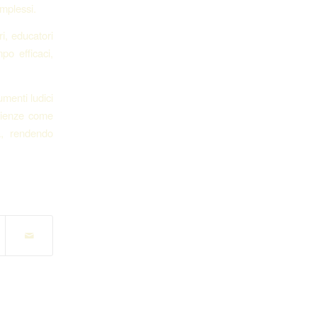
omplessi.
ri, educatori
po efficaci,
umenti ludici
rienze come
a, rendendo