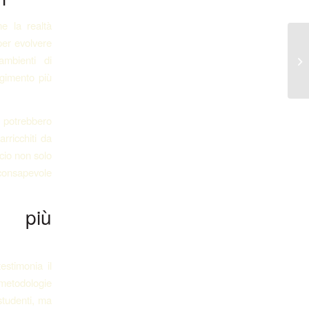
ome la
realtà
per evolvere
In
ambienti di
Ma
di
lgimento più
e potrebbero
rricchiti da
ccio non solo
 consapevole
e più
estimonia il
metodologie
studenti, ma