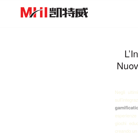
L’I
Nuova
Negli ultim
sull’integr
gamificati
esperienze 
giochi educ
creando un 