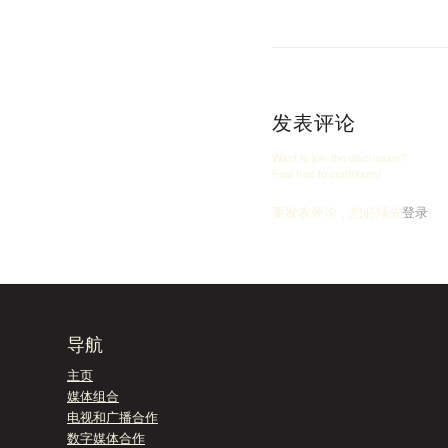
发表评论
Want to join the discussion?
Feel free to contribute!
要发表评论，您必须先
登录
。
导航
主页
媒体组合
电视和广播合作
数字媒体合作