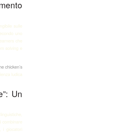
imento
gibile sulle
 Secondo uno
 learners che
em solving e
he chicken’s
rienza ludica
e”: Un
inguistiche,
di combinare
 i giocatori