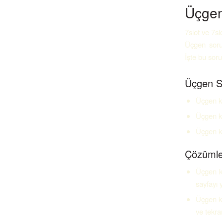
Üçgen
7slot ve 7sl
Üçgen sorunl
İşte bu soru
Üçgen S
Üçgen ka
Üçgen ka
Üçgen ka
Çözümle
Üçgen ka
sayfayı 
Üçgen ka
ve tekra