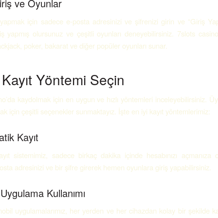
iriş ve Oyunlar
ş yapmak için sadece e-posta adresinizi ve şifrenizi girin ve “Giriş Y
riş yapmış olursunuz ve çeşitli oyunları deneyebilirsiniz. 7slots casino,
ackjack, poker, bakarat ve diğer popüler oyunları sunar.
i Kayıt Yöntemi Seçin
o’da kaydolmak için en uygun ve hızlı yöntemleri inceleyebilirsiniz. Üy
ak için çeşitli seçenekler sunmaktayız. İşte en iyi kayıt yöntemlerimiz:
tik Kayıt
yıt sistemimiz, sadece birkaç dakika içinde hesabınızı açmanıza o
ta adresinizi ve bir şifre girerek hemen oyunlara giriş yapabilirsiniz.
 Uygulama Kullanımı
 mobil uygulamalarımız, her yerden ve her cihazdan kolay bir şekilde 