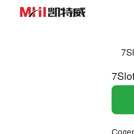
7Sl
7Slot
Соде