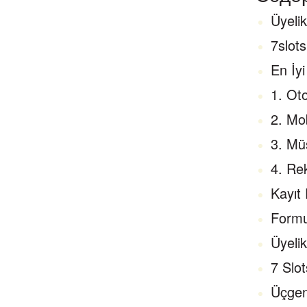
Üyelik
7slots
En İy
1. Ot
2. Mo
3. Müş
4. Re
Kayıt
Formu
Üyeli
7 Slo
Üçgen