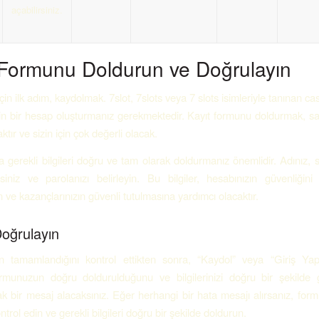
açabilirsiniz.
 Formunu Doldurun ve Doğrulayın
 için ilk adım, kaydolmak. 7slot, 7slots veya 7 slots isimleriyle tanınan c
n bir hesap oluşturmanız gerekmektedir. Kayıt formunu doldurmak, s
ktır ve sizin için çok değerli olacak.
gerekli bilgileri doğru ve tam olarak doldurmanız önemlidir. Adınız, s
iniz ve parolanızı belirleyin. Bu bilgiler, hesabınızın güvenliğini
n ve kazançlarınızın güvenli tutulmasına yardımcı olacaktır.
oğrulayın
 tamamlandığını kontrol ettikten sonra, “Kaydol” veya “Giriş Ya
ormunuzun doğru doldurulduğunu ve bilgilerinizi doğru bir şekilde 
k bir mesaj alacaksınız. Eğer herhangi bir hata mesajı alırsanız, fo
ontrol edin ve gerekli bilgileri doğru bir şekilde doldurun.