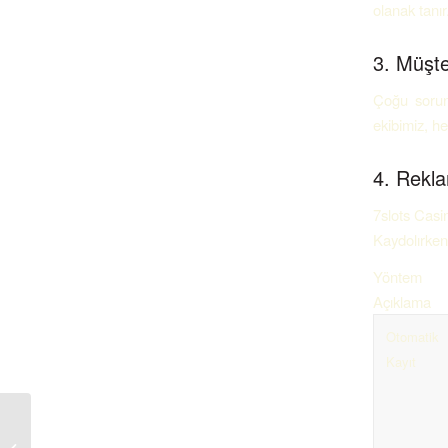
olanak tanır
3. Müşte
Çoğu sorunu
ekibimiz, he
4. Rekl
7slots Cas
Kaydolırken
Yöntem
Açıklama
Otomatik
Kayıt
Meilleur Casino en Ligne 2025 – Top