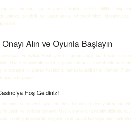
 yaparak, oyunlarla ilgili en güncel bilgileri ve özel teklifleri takip ede
ızı kolayca çekebilir ve yatırımlarınızı yönetebilirsiniz. Hesabınızız
iş yapın!
k Onayı Alın ve Oyunla Başlayın
 süreci basit ve hızlıdır. Kayıt işleminiz tamamlandığında, hesabınızın 
rsiniz. Üyelik onayını almak için e-posta kutunuzu kontrol edin ve onay
 e-postasını tıklayarak hesabınızı tamamlayabilirsiniz. Hemen 7 slo
ve oyunla başlayın!
Casino’ya Hoş Geldiniz!
n eğlenceli ve güvenli oyunlarla dolu bir casino deneyimi sunar. H
giriş yapın ve serbest oynayın. Üyelik onayınız tamamlandığında, oyu
siniz. 7slots giriş yaparak, en güzel ve en büyük kazançlar için hazırlıklı 