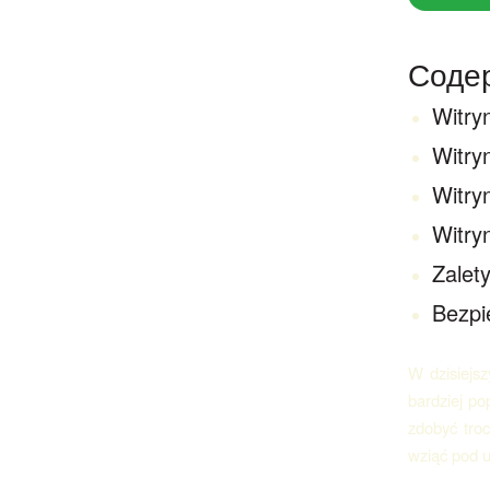
Соде
Witry
Witry
Witry
Witry
Zalet
Bezpi
W dzisiejsz
bardziej po
zdobyć tro
wziąć pod u