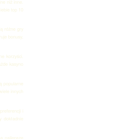
jne niż inne.
iebie top 10
ją różne gry
ruje bonusy,
e korzyści.
każde kasyno
są popularne
wiele innych
referencji i
y dokładnie
są najlepsze