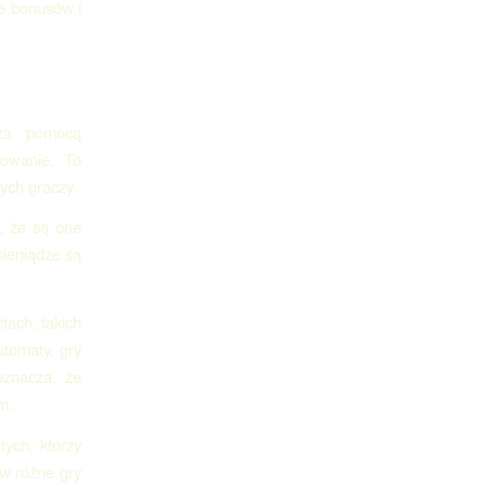
le bonusów i
 za pomocą
rowanie. To
ych graczy.
a, że są one
pieniądze są
tach, takich
utomaty, gry
oznacza, że
m.
ych, którzy
w różne gry