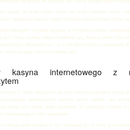
ozwiązanie dla graczy, ale także dla tych, którzy szukają nowych możliw
cić uwagę, że każde kasyno online ma swoje unikatowe cechy i ofer
niem najlepszego kasyna, należy dokładnie sprawdzić jego ofertę i wa
iskim depozytem i wysoką wygraną to nie tylko korzystne rozwiązanie
la tych, którzy szukają nowych możliwości gry. Kasyno online, które o
żliwość gry z depozytem od 1 zł, to nie tylko korzystne rozwiązanie dla
ych, którzy szukają nowych możliwości gry.
ty kasyna internetowego z n
zytem
ernetowe z niskim depozytem są coraz bardziej popularne wśród gra
ocjonującego doświadczenia hazardu online. Jednak, aby wybra
leży wziąć pod uwagę wiele czynników. W poniższym artykule pr
na internetowego z niskim depozytem.
ne oferują wiele korzyści, w tym możliwość gry w różne gry kasynow