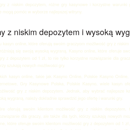
gry z niskim depozytem, różne gry kasynowe i korzystne warunki 
ie mogą pomóc w wyborze najlepszej witryny.
ny z niskim depozytem i wysoką wy
 kasyn online, które oferują swoim graczyom możliwość gry z niski
różniają się swoją wysoką wygraną. Kasyno online, które oferuje sw
ry z depozytem od 1 zł, to nie tylko korzystne rozwiązanie dla gracz
tórzy szukają nowych możliwości gry.
kich kasyn online, takie jak Kasyno Online, Polskie Kasyno Online,
ernetowe, Gry Kasynowe Polska, Polskie Kasyno, wiele kasyn of
ożliwość gry z niskim depozytem. Jednak, aby wybrać najlepsze ka
oką wygraną, należy dokładnie sprawdzić jego ofertę i warunki gry.
tóre oferują swoim klientom możliwość gry z niskim depozytem, t
ozwiązanie dla graczy, ale także dla tych, którzy szukają nowych moż
ne, które oferuje swoim klientom możliwość gry z depozytem od 1 zł, 