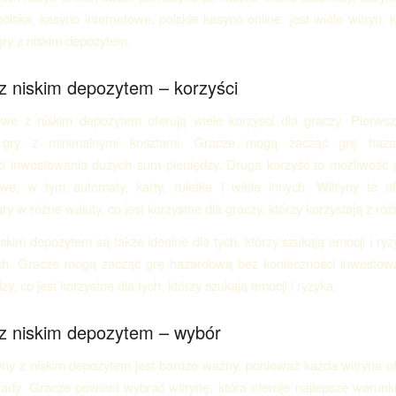
lska, kasyno internetowe, polskie kasyno online, jest wiele witryn, k
ry z niskim depozytem.
z niskim depozytem – korzyści
we z niskim depozytem oferują wiele korzyści dla graczy. Pierwsz
 gry z minimalnymi kosztami. Gracze mogą zacząć grę haz
ci inwestowania dużych sum pieniędzy. Druga korzyść to możliwość 
we, w tym automaty, karty, ruletke i wiele innych. Witryny te of
ry w różne waluty, co jest korzystne dla graczy, którzy korzystają z róż
iskim depozytem są także idealne dla tych, którzy szukają emocji i ry
h. Gracze mogą zacząć grę hazardową bez konieczności inwestow
y, co jest korzystne dla tych, którzy szukają emocji i ryzyka.
 z niskim depozytem – wybór
ny z niskim depozytem jest bardzo ważny, ponieważ każda witryna o
wady. Gracze powinni wybrać witrynę, która oferuje najlepsze warunk