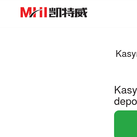
Kasy
Kas
depo