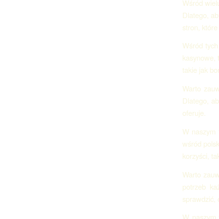
Wśród wielu 
Dlatego, ab
stron, które
Wśród tych 
kasynowe, t
takie jak b
Warto zauw
Dlatego, ab
oferuje.
W naszym to
wśród polsk
korzyści, ta
Warto zauwa
potrzeb ka
sprawdzić, 
W naszym to