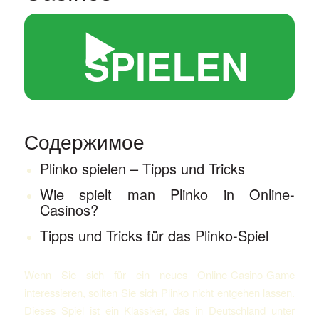
▶️
SPIELEN
Содержимое
Plinko spielen – Tipps und Tricks
Wie spielt man Plinko in Online-
Casinos?
Tipps und Tricks für das Plinko-Spiel
Wenn Sie sich für ein neues Online-Casino-Game
interessieren, sollten Sie sich Plinko nicht entgehen lassen.
Dieses Spiel ist ein Klassiker, das in Deutschland unter