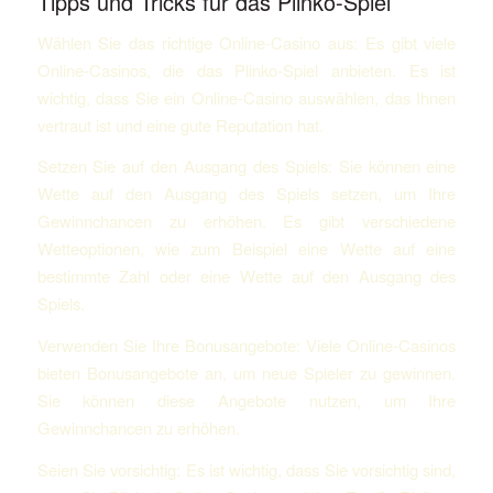
Tipps und Tricks für das Plinko-Spiel
Wählen Sie das richtige Online-Casino aus: Es gibt viele
Online-Casinos, die das Plinko-Spiel anbieten. Es ist
wichtig, dass Sie ein Online-Casino auswählen, das Ihnen
vertraut ist und eine gute Reputation hat.
Setzen Sie auf den Ausgang des Spiels: Sie können eine
Wette auf den Ausgang des Spiels setzen, um Ihre
Gewinnchancen zu erhöhen. Es gibt verschiedene
Wetteoptionen, wie zum Beispiel eine Wette auf eine
bestimmte Zahl oder eine Wette auf den Ausgang des
Spiels.
Verwenden Sie Ihre Bonusangebote: Viele Online-Casinos
bieten Bonusangebote an, um neue Spieler zu gewinnen.
Sie können diese Angebote nutzen, um Ihre
Gewinnchancen zu erhöhen.
Seien Sie vorsichtig: Es ist wichtig, dass Sie vorsichtig sind,