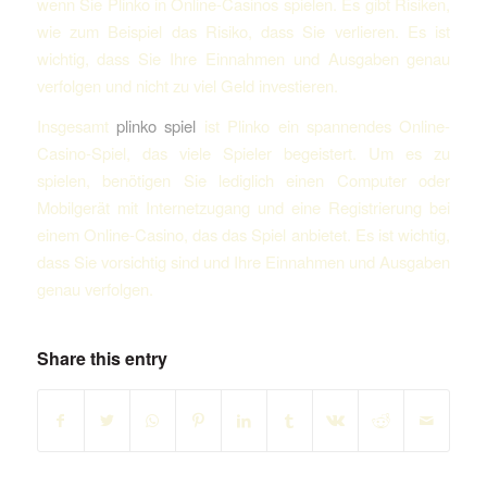
wenn Sie Plinko in Online-Casinos spielen. Es gibt Risiken,
wie zum Beispiel das Risiko, dass Sie verlieren. Es ist
wichtig, dass Sie Ihre Einnahmen und Ausgaben genau
verfolgen und nicht zu viel Geld investieren.
Insgesamt
plinko spiel
ist Plinko ein spannendes Online-
Casino-Spiel, das viele Spieler begeistert. Um es zu
spielen, benötigen Sie lediglich einen Computer oder
Mobilgerät mit Internetzugang und eine Registrierung bei
einem Online-Casino, das das Spiel anbietet. Es ist wichtig,
dass Sie vorsichtig sind und Ihre Einnahmen und Ausgaben
genau verfolgen.
Share this entry