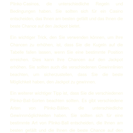
Plinko-Casinos, die unterschiedliche Regeln und
Bedingungen haben. Sie sollten sich für ein Casino
entscheiden, das Ihnen am besten gefällt und das Ihnen die
beste Chance auf den Jackpot bietet.
Ein wichtiger Trick, den Sie verwenden können, um Ihre
Chancen zu erhöhen, ist, dass Sie die Kugeln auf die
Tabelle fallen lassen, wenn Sie eine bestimmte Position
erreichen. Dies kann Ihre Chancen auf den Jackpot
erhöhen. Sie sollten auch die verschiedenen Gewinnlinien
beachten, um sicherzustellen, dass Sie die beste
Möglichkeit haben, den Jackpot zu gewinnen.
Ein weiterer wichtiger Tipp ist, dass Sie die verschiedenen
Plinko-Ball-Sorten beachten sollten. Es gibt verschiedene
Arten von Plinko-Bällen, die unterschiedliche
Gewinnmöglichkeiten haben. Sie sollten sich für eine
bestimmte Art von Plinko-Ball entscheiden, die Ihnen am
besten gefällt und die Ihnen die beste Chance auf den