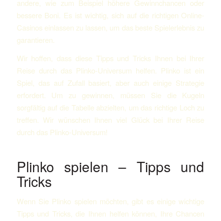
andere, wie zum Beispiel höhere Gewinnchancen oder
bessere Boni. Es ist wichtig, sich auf die richtigen Online-
Casinos einlassen zu lassen, um das beste Spielerlebnis zu
garantieren.
Wir hoffen, dass diese Tipps und Tricks Ihnen bei Ihrer
Reise durch das Plinko-Universum helfen. Plinko ist ein
Spiel, das auf Zufall basiert, aber auch einige Strategie
erfordert. Um zu gewinnen, müssen Sie die Kugeln
sorgfältig auf die Tabelle abzielten, um das richtige Loch zu
treffen. Wir wünschen Ihnen viel Glück bei Ihrer Reise
durch das Plinko-Universum!
Plinko spielen – Tipps und
Tricks
Wenn Sie Plinko spielen möchten, gibt es einige wichtige
Tipps und Tricks, die Ihnen helfen können, Ihre Chancen