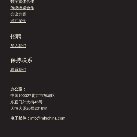
数字媒体合作
传统纸媒合作
会议方案
过往案例
招聘
加入我们
保持联系
联系我们
办公室：
中国100027北京市东城区
东直门外大街46号
天恒大厦20层2016室
电子邮件：
info@mhichina.com