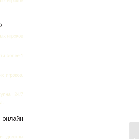
ых игроков
о
ых игроков
ти более 1
х игроков,
упна 24/7
ы.
 онлайн
UP
ки должны