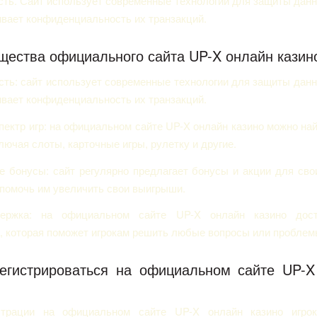
сть. Сайт использует современные технологии для защиты данн
ивает конфиденциальность их транзакций.
ества официального сайта UP-X онлайн казин
сть: сайт использует современные технологии для защиты данн
ивает конфиденциальность их транзакций.
пектр игр: на официальном сайте UP-X онлайн казино можно най
ключая слоты, карточные игры, рулетку и другие.
е бонусы: сайт регулярно предлагает бонусы и акции для свои
 помочь им увеличить свои выигрыши.
держка: на официальном сайте UP-X онлайн казино дост
, которая поможет игрокам решить любые вопросы или проблем
регистрироваться на официальном сайте UP-X
страции на официальном сайте UP-X онлайн казино игро