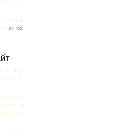
ти все, что
P-X онлайн
сайт
ап икс
айт
орые ищут
фициальный
ти широкий
оступен на
сский язык
 – это его