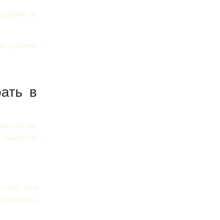
ддержки на
и условия
рать в
ваться на
 займет не
x.com. Это
я и начать