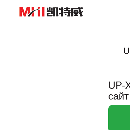
U
UP-X
сайт