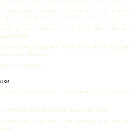
т международную лицензию, что означает, что он подчиняет
 нормам, чтобы обеспечить безопасность и честность игры.
лагает различные бонусы и акции, чтобы помочь вам начат
 вашу прибыль.
т круглосуточную поддержку, чтобы помочь вам в любое время, 
 вопросы или проблемы.
и UP-X Онлайн Казино:
тки
 игроки могут чувствовать себя неудобно из-за сложного 
 иметь ограничения для игроков из некоторых стран.
 игроки могут чувствовать себя неудобно из-за высоких
 игры.