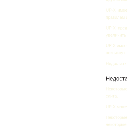
UP-X имее
правилам и
UP-X пред
увеличить
UP-X имее
возникнут
Недостатк
Недоста
Некоторые
сайта.
UP-X может
Некоторые
некоторые