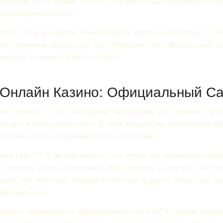
й сайт UP-X онлайн казино – это место, где игроки могут най
для комфортной игры.
азом, если вы ищете новый способ играть и выиграть, то U
 это отличный выбор для вас. Перейдите на официальный 
й сайт и начните играть сегодня!
 Онлайн Казино: Официальный С
айн казино – это популярная платформа для игроков, кот
ельные и прибыльные игры. В этом разделе мы рассмотрим о
онлайн казино, его преимущества и функции.
ый сайт UP-X онлайн казино – это место, где игроки могут най
р, включая слоты, карточные игры, рулетку и другие. Сайт д
зыке, что облегчает игрокам из России и других стран, где ру
официальным.
лавных преимуществ официального сайта UP-X онлайн казино