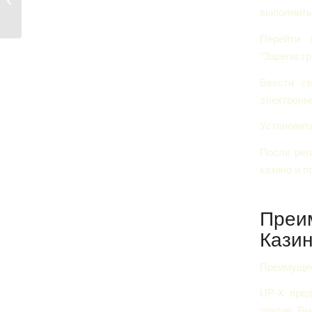
Kazino – Qeydiyyat v Giri.4673
выполнить
Перейти 
“Зарегистр
Ввести с
электронн
Установит
После рег
казино и п
Преи
Кази
Преимущес
UP-X пред
другие. Вы