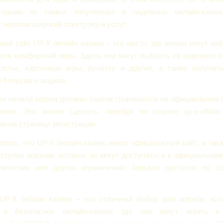
 одним из самых популярных и надежных онлайн-казино
 игрокам широкий спектр игр и услуг.
й сайт UP-X онлайн казино – это место, где игроки могут най
для комфортной игры. Здесь они могут выбрать из широкого сп
лоты, карточные игры, рулетку и другие, а также получат
 бонусам и акциям.
ля начала игроки должны зарегистрироваться на официальном 
зино. Это можно сделать, перейдя по ссылке up-x.officia
м на странице регистрации.
етить, что UP-X онлайн казино имеет официальный сайт, а такж
оступно игрокам, которые не могут доступаться к официальному
фических или других ограничений. Зеркало доступно по с
UP-X онлайн казино – это отличный выбор для игроков, ко
 и безопасное онлайн-казино, где они могут играть и 