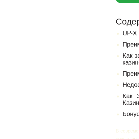
Соде
UP-X
Преим
Как з
казин
Преи
Недо
Как 
Кази
Бонус
В совреме
новые воз