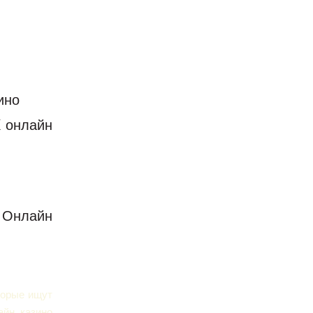
ино
X онлайн
 Онлайн
торые ищут
айн казино