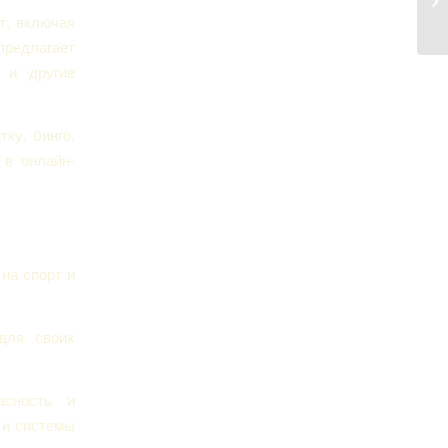
иг
т, включая
 предлагает
 и другие
тку, бинго,
 в онлайн-
на спорт и
для своих
асность и
 и системы