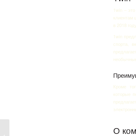
1win – эт
клиентам 
в 2018 год
1win пред
спорта, в
предлагае
необычные
Преиму
Кроме тог
которые п
предлагае
электронны
О ком
7Slots Casino – cretsiz Deneme