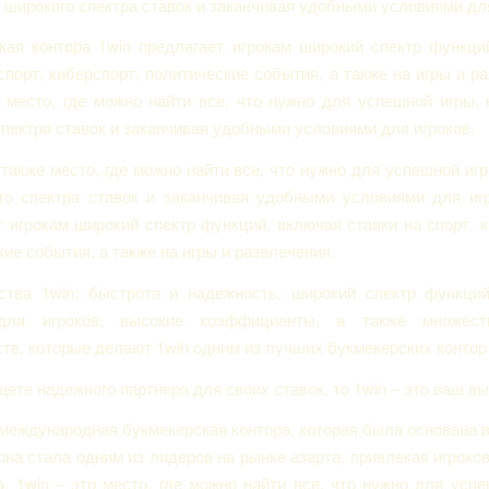
 широкого спектра ставок и заканчивая удобными условиями для
кая контора 1win предлагает игрокам широкий спектр функци
спорт, киберспорт, политические события, а также на игры и р
о место, где можно найти все, что нужно для успешной игры, 
пектра ставок и заканчивая удобными условиями для игроков.
 также место, где можно найти все, что нужно для успешной иг
го спектра ставок и заканчивая удобными условиями для игр
т игрокам широкий спектр функций, включая ставки на спорт, к
ие события, а также на игры и развлечения.
тва 1win: быстрота и надежность, широкий спектр функци
для игроков, высокие коэффициенты, а также множест
тв, которые делают 1win одним из лучших букмекерских контор 
ете надежного партнера для своих ставок, то 1win – это ваш вы
 международная букмекерская контора, которая была основана в
она стала одним из лидеров на рынке азарта, привлекая игроко
а. 1win – это место, где можно найти все, что нужно для успе