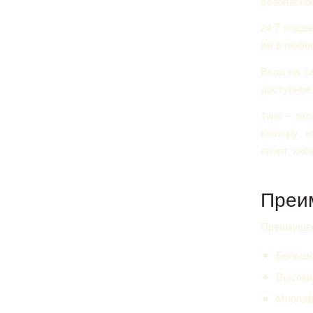
безопасно
24/7 подде
им в любо
Вход на с
доступное
1win – эт
контору, 
спорт, киб
Преи
Преимущес
Большо
Высоки
Многоф