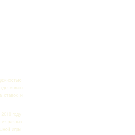
дежностью,
 где можно
а ставок и
 2018 году.
в из разных
шной игры,