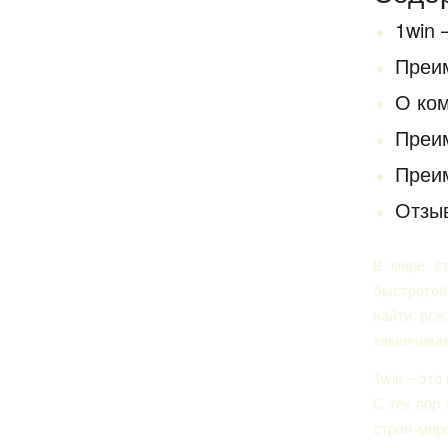
1win 
Преи
О ком
Преи
Преи
Отзы
В мире ст
быстротой
найти все
заканчива
1win – это
С тех пор 
стран мир