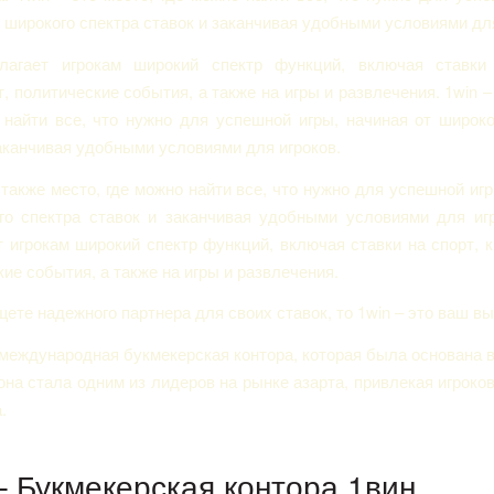
 широкого спектра ставок и заканчивая удобными условиями для
лагает игрокам широкий спектр функций, включая ставки
, политические события, а также на игры и развлечения. 1win –
 найти все, что нужно для успешной игры, начиная от широко
заканчивая удобными условиями для игроков.
 также место, где можно найти все, что нужно для успешной иг
го спектра ставок и заканчивая удобными условиями для игр
т игрокам широкий спектр функций, включая ставки на спорт, к
ие события, а также на игры и развлечения.
ете надежного партнера для своих ставок, то 1win – это ваш вы
 международная букмекерская контора, которая была основана в
она стала одним из лидеров на рынке азарта, привлекая игроко
.
– Букмекерская контора 1вин