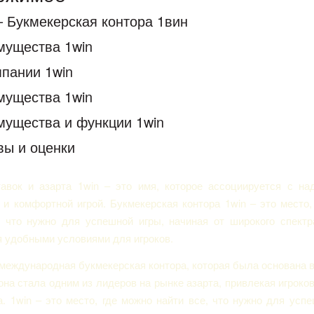
– Букмекерская контора 1вин
мущества 1win
пании 1win
мущества 1win
мущества и функции 1win
вы и оценки
авок и азарта 1win – это имя, которое ассоциируется с на
 и комфортной игрой. Букмекерская контора 1win – это место,
, что нужно для успешной игры, начиная от широкого спектр
я удобными условиями для игроков.
 международная букмекерская контора, которая была основана в
она стала одним из лидеров на рынке азарта, привлекая игроко
а. 1win – это место, где можно найти все, что нужно для успе