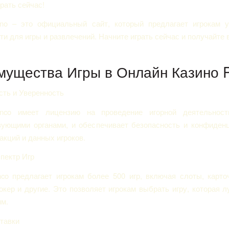
рать сейчас!
ino – это официальный сайт, который предлагает игрокам 
и для игры и развлечений. Начните играть сейчас и получайте 
ущества Игры в Онлайн Казино P
сть и Уверенность
inco имеет лицензию на проведение игорной деятельност
вующими органами, и обеспечивает безопасность и конфиден
акций и данных игроков.
пектр Игр
nco предлагает игрокам более 500 игр, включая слоты, карто
окер и другие. Это позволяет игрокам выбрать игру, которая 
им.
тавки