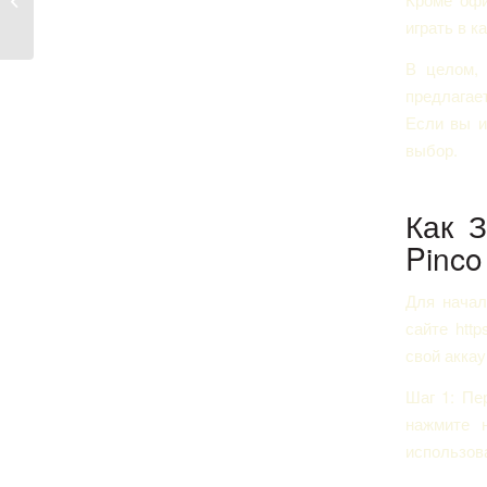
1Вин ставки...
играть в к
В целом, 
предлагает
Если вы и
выбор.
Как З
Pinco
Для начал
сайте http
свой аккау
Шаг 1: Пе
нажмите 
использова