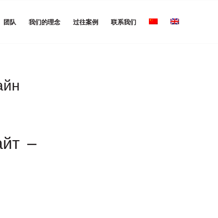
团队
我们的理念
过往案例
联系我们
айн
йт –