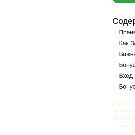
Соде
Преим
Как З
Важн
Бонус
Вход 
Бонус
В мире онл
официальн
развлечен
лучших он