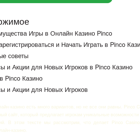
ржимое
ущества Игры в Онлайн Казино Pinco
арегистрироваться и Начать Играть в Pinco Каз
ые советы
ы и Акции для Новых Игроков в Pinco Казино
в Pinco Казино
ы и Акции для Новых Игроков
айн-казино есть много вариантов, но не все они равны. Pinco C
ый сайт, который предлагает игрокам уникальные возможности 
ий. В этом тексте мы рассмотрим, что делает Pinco Casin
лайн-казино.