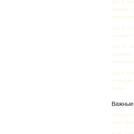
Шаг 2: На
Введите 
электронн
Шаг 3: Со
сложный, 
Шаг 4: На
создание
электронн
Шаг 5: От
активации 
казино.
Важные
Убедитесь
могут прив
Если у ва