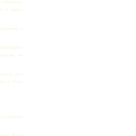
 страницы.
я и адрес
надежный и
одтвердить
трации на
ссылку для
ать в Pinco
ные данные
ржке Pinco