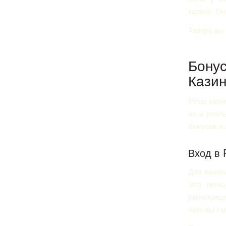
казино. О
Теперь вы 
Бонус
Кази
Pinco кази
но и реал
бонусов и 
Вход в 
Для начал
Это легко
регистрац
чего вы см