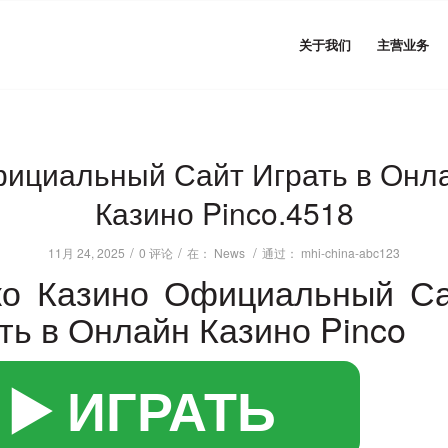
关于我们
主营业务
ициальный Сайт Играть в Онл
Казино Pinco.4518
/
/
/
11月 24, 2025
0 评论
在：
News
通过：
mhi-china-abc123
ко Казино Официальный Са
ть в Онлайн Казино Pinco
▶️ ИГРАТЬ