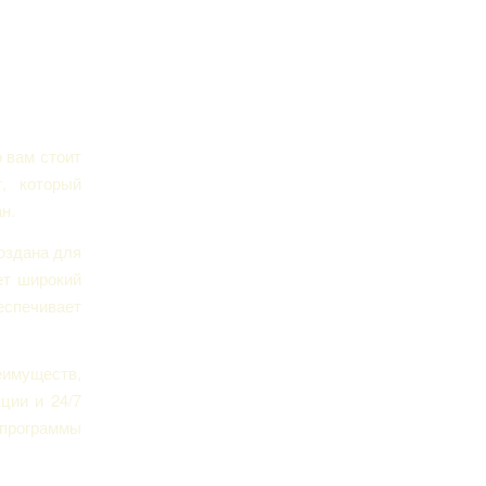
 вам стоит
, который
н.
оздана для
ет широкий
беспечивает
имуществ,
ции и 24/7
 программы