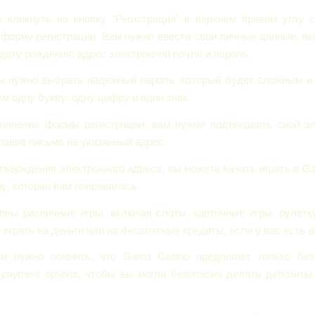
 кликнуть на кнопку “Регистрация” в верхнем правом углу 
 форму регистрации. Вам нужно ввести свои личные данные, вк
дату рождения, адрес электронной почты и пароль.
м нужно выбрать надежный пароль, который будет сложным и
м одну букву, одну цифру и один знак.
олнения формы регистрации, вам нужно подтвердить свой э
равив письмо на указанный адрес.
тверждения электронного адреса, вы можете начать играть в Ga
у, которая вам понравилась.
пны различные игры, включая слоты, карточные игры, рулетку
играть на деньги или на бесплатные кредиты, если у вас есть а
м нужно помнить, что Gama Casino предлагает только бе
payment options, чтобы вы могли безопасно делать депозиты