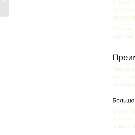
В Gama C
into Sustainable...
включая к
где бы вы 
В целом, 
надежный и
Преи
Гама казин
дом. В он
включая ру
Большо
В Gama Cas
рулетка и
играми и 