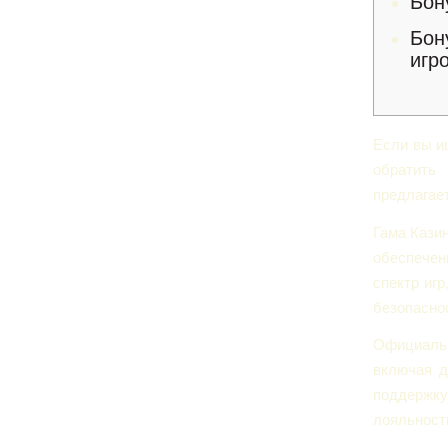
Бон
Бо
игр
Если вы и
обратить
предлагает
Гама Кази
обеспечен
спектр игр
безопасно
Официаль
включая д
поддержку
лояльност