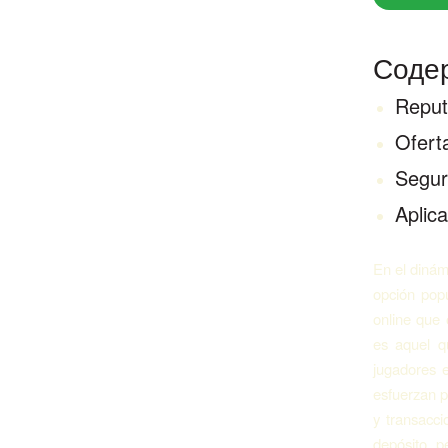
Соде
Reputa
Ofert
Segur
Aplic
En el dinám
opción popu
online que
es aquel q
jugadores e
esfuerzan p
y transacci
depósito, p