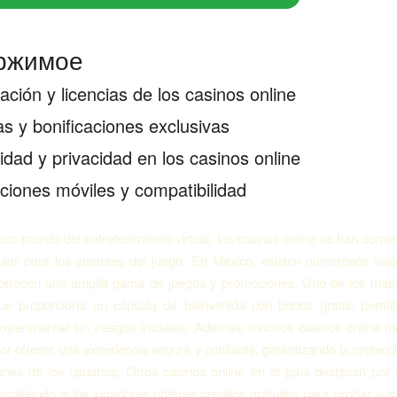
ржимое
ción y licencias de los casinos online
as y bonificaciones exclusivas
idad y privacidad en los casinos online
aciones móviles y compatibilidad
ico mundo del entretenimiento virtual, los casinos online se han conve
lar para los amantes del juego. En México, existen numerosos siti
 ofrecen una amplia gama de juegos y promociones. Uno de los más
ue proporciona un cápsula de bienvenida con bonos gratis, permit
xperimentar sin riesgos iniciales. Además, muchos casinos online 
or ofrecer una experiencia segura y confiable, garantizando la protecc
ones de los usuarios. Otros casinos online en el país destacan por
ermitiendo a los jugadores obtener créditos gratuitos para probar sus