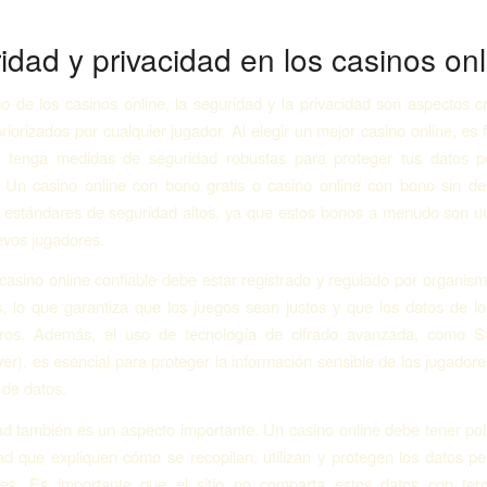
idad y privacidad en los casinos onl
 de los casinos online, la seguridad y la privacidad son aspectos c
riorizados por cualquier jugador. Al elegir un mejor casino online, es
io tenga medidas de seguridad robustas para proteger tus datos p
. Un casino online con bono gratis o casino online con bono sin d
n estándares de seguridad altos, ya que estos bonos a menudo son u
evos jugadores.
 casino online confiable debe estar registrado y regulado por organis
, lo que garantiza que los juegos sean justos y que los datos de l
ros. Además, el uso de tecnología de cifrado avanzada, como 
er), es esencial para proteger la información sensible de los jugadore
 de datos.
ad también es un aspecto importante. Un casino online debe tener polí
ad que expliquen cómo se recopilan, utilizan y protegen los datos p
res. Es importante que el sitio no comparta estos datos con terc