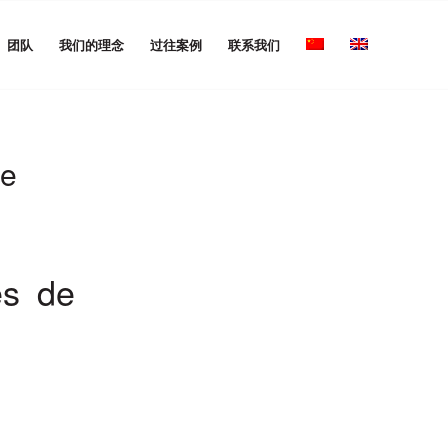
团队
我们的理念
过往案例
联系我们
de
es de