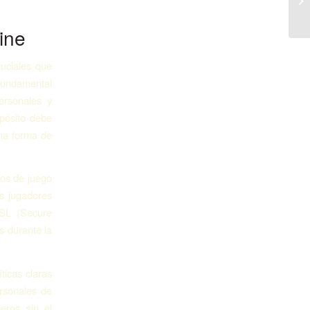
De
ine
ruciales que
 fundamental
ersonales y
epósito debe
na forma de
mos de juego
os jugadores
SSL (Secure
s durante la
ticas claras
ersonales de
eros sin el