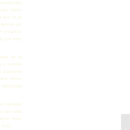
ensuales que
mejor casino
as que no se
ompensa por
n encontrar
lo que hace
dades de la
os y eventos
s jugadores
line tienen
r cada juego
ran variedad
cen que cada
echar estas
 línea.
We