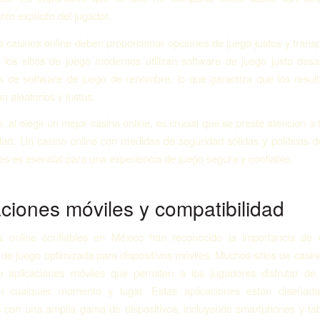
to explícito del jugador.
 casinos online deben proporcionar opciones de juego justos y trans
los sitios de juego modernos utilizan software de juego justo desa
 de software de juego de renombre, lo que garantiza que los resul
n aleatorios y justos.
 al elegir un mejor casino online, es crucial que se preste atención a 
idad. Un casino online con medidas de seguridad sólidas y políticas d
es es esencial para una experiencia de juego segura y confiable.
aciones móviles y compatibilidad
s online confiables en México han reconocido la importancia de 
 de juego optimizada para dispositivos móviles. Muchos sitios de casin
do aplicaciones móviles que permiten a los jugadores disfrutar de
en cualquier momento y lugar. Estas aplicaciones están diseñad
 con una amplia gama de dispositivos, incluyendo smartphones y tab