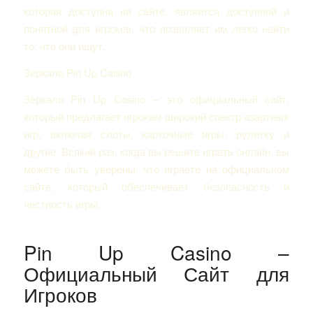
которая доступна на сайте, является доступной и
понятной для игроков, что позволяет им легко найти
то, что они ищут.
Зеркало Pin Up Casino
Зеркало Pin Up Casino – это официальный сайт,
который предлагает игрокам широкий спектр азартных
игр, включая слоты, карточные игры, рулетку и
другие. Всякий раз, когда вы решите играть онлайн, вы
можете быть уверены, что играете на официальном
сайте, который обеспечивает безопасность и
честность игры.
Pin Up Casino –
Официальный Сайт для
Игроков