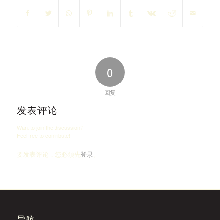
0
回复
发表评论
Want to join the discussion?
Feel free to contribute!
要发表评论，您必须先
登录
。
导航