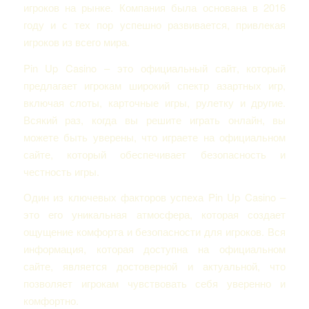
игроков на рынке. Компания была основана в 2016
году и с тех пор успешно развивается, привлекая
игроков из всего мира.
Pin Up Casino – это официальный сайт, который
предлагает игрокам широкий спектр азартных игр,
включая слоты, карточные игры, рулетку и другие.
Всякий раз, когда вы решите играть онлайн, вы
можете быть уверены, что играете на официальном
сайте, который обеспечивает безопасность и
честность игры.
Один из ключевых факторов успеха Pin Up Casino –
это его уникальная атмосфера, которая создает
ощущение комфорта и безопасности для игроков. Вся
информация, которая доступна на официальном
сайте, является достоверной и актуальной, что
позволяет игрокам чувствовать себя уверенно и
комфортно.