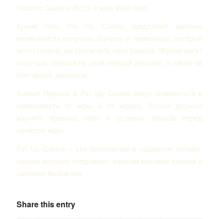
Gonzo’s Quest и 95,5% в игре Wolf Gold.
Кроме того, Pin Up Casino предлагает игрокам
возможность получать бонусы и промокоды, которые
могут помочь им увеличить свои payouts. Игроки могут
получать бонусы на свой первый депозит, а также на
повторные депозиты.
Важно! Пayouts в Pin Up Casino могут изменяться в
зависимости от игры и от игрока. Игроки должны
изучить правила игры и условия payouts перед
началом игры.
Pin Up Casino – это безопасное и надежное онлайн-
казино, которое предлагает игрокам высокие payouts и
широкий выбор игр.
Share this entry