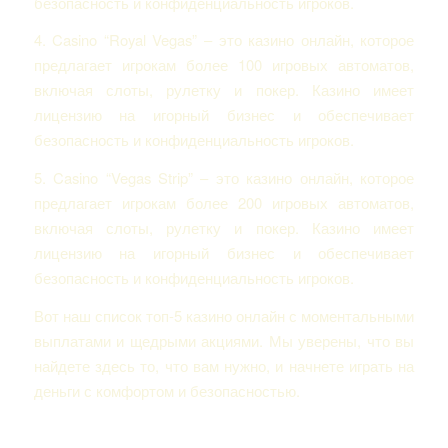
безопасность и конфиденциальность игроков.
4. Casino “Royal Vegas” – это казино онлайн, которое
предлагает игрокам более 100 игровых автоматов,
включая слоты, рулетку и покер. Казино имеет
лицензию на игорный бизнес и обеспечивает
безопасность и конфиденциальность игроков.
5. Casino “Vegas Strip” – это казино онлайн, которое
предлагает игрокам более 200 игровых автоматов,
включая слоты, рулетку и покер. Казино имеет
лицензию на игорный бизнес и обеспечивает
безопасность и конфиденциальность игроков.
Вот наш список топ-5 казино онлайн с моментальными
выплатами и щедрыми акциями. Мы уверены, что вы
найдете здесь то, что вам нужно, и начнете играть на
деньги с комфортом и безопасностью.