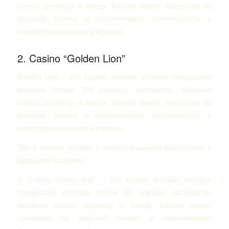
слоты, рулетку и покер. Казино имеет лицензию на
игорный бизнес и обеспечивает безопасность и
конфиденциальность игроков.
2. Casino “Golden Lion”
Golden Lion – это казино онлайн, которое предлагает
игрокам более 100 игровых автоматов, включая
слоты, рулетку и покер. Казино имеет лицензию на
игорный бизнес и обеспечивает безопасность и
конфиденциальность игроков.
Топ-3 казино онлайн с моментальными выплатами и
щедрыми акциями:
3. Casino “Lucky Star” – это казино онлайн, которое
предлагает игрокам более 50 игровых автоматов,
включая слоты, рулетку и покер. Казино имеет
лицензию на игорный бизнес и обеспечивает