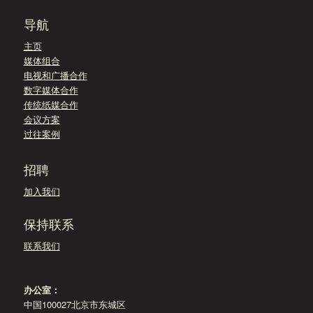
导航
主页
媒体组合
电视和广播合作
数字媒体合作
传统纸媒合作
会议方案
过往案例
招聘
加入我们
保持联系
联系我们
办公室：
中国100027北京市东城区