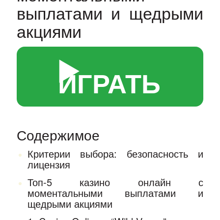
выплатами и щедрыми
акциями
▶️
ИГРАТЬ
Содержимое
Критерии выбора: безопасность и
лицензия
Топ-5 казино онлайн с
моментальными выплатами и
щедрыми акциями