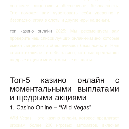
оно имеет лицензию и обеспечивает безопасность.
Это поможет вам чувствовать себя уверенно и
безопасно, играя в слоты и другие игры на деньги.
топ казино онлайн
2025: Мы рекомендуем вам
проверить наш список лучших онлайн-казино, которые
имеют лицензию и обеспечивают безопасность. Наш
список включает в себя казино, которые предлагают
щедрые акции и моментальные выплаты.
Топ-5 казино онлайн с
моментальными выплатами
и щедрыми акциями
1. Casino Online – “Wild Vegas”
Wild Vegas – это казино онлайн, которое предлагает
игрокам более 200 игровых автоматов, включая