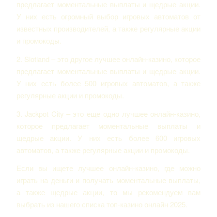
предлагает моментальные выплаты и щедрые акции.
У них есть огромный выбор игровых автоматов от
известных производителей, а также регулярные акции
и промокоды.
2. Slotland – это другое лучшее онлайн-казино, которое
предлагает моментальные выплаты и щедрые акции.
У них есть более 500 игровых автоматов, а также
регулярные акции и промокоды.
3. Jackpot City – это еще одно лучшее онлайн-казино,
которое предлагает моментальные выплаты и
щедрые акции. У них есть более 600 игровых
автоматов, а также регулярные акции и промокоды.
Если вы ищете лучшее онлайн-казино, где можно
играть на деньги и получать моментальные выплаты,
а также щедрые акции, то мы рекомендуем вам
выбрать из нашего списка топ-казино онлайн 2025.