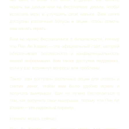
играть на деньги или на бесплатные деньги, чтобы
испытать игры и улучшить свои навыки. Вам также
доступны различные бонусы и акции, чтобы помочь
вам начать играть.
Вам не нужно беспокоиться о безопасности, потому
что Пин Ап Казино – это официальный сайт, который
обеспечивает безопасность и конфиденциальность
вашей информации. Вам также доступна поддержка,
если у вас возникнут вопросы или проблемы.
Также, вам доступны различные опции для оплаты и
снятия денег, чтобы вам было удобно играть и
получать выигрыши. Вам не нужно беспокоиться о
том, как получить свои выигрыши, потому что Пин Ап
Казино – это надежный партнер.
Начните играть сейчас!
Пин Ап Казино – это лучшее место для игроков,