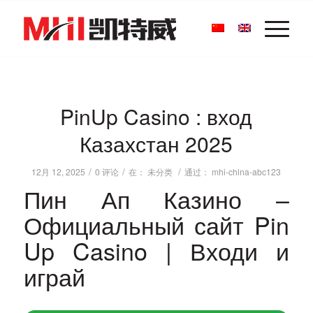
PinUp Casino : вход
Казахстан 2025
/
/
/
12月 12, 2025
0 评论
在：
未分类
通过：
mhi-china-abc123
Пин Ап Казино –
Официальный сайт Pin
Up Casino | Входи и
играй