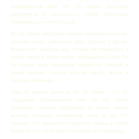
Официальный сайт Pin Up Casino регулярно
проверяется и лицензуется, чтобы обеспечить
безопасность и честность игр.
Pin Up Casino предлагает игрокам широкий спектр игр,
включая слоты, карточные игры, рулетку и другие.
Игроки могут выбрать игру, которая им понравится, и
начать играть в любое время. Официальный сайт Pin
Up Casino также предлагает множество бонусов и
акций, которые помогут игрокам начать играть и
получать выигрыши.
Один из важных аспектов Pin Up Casino – это его
поддержка. Официальный сайт Pin Up Casino
предлагает игрокам поддержку в любое время,
включая телефон, электронную почту и чат. Это
означает, что игроки могут получать помощь в любое
время, если у них возникнут вопросы или проблемы.