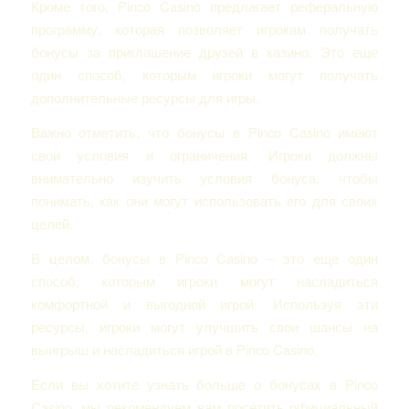
Кроме того, Pinco Casino предлагает реферальную
программу, которая позволяет игрокам получать
бонусы за приглашение друзей в казино. Это еще
один способ, которым игроки могут получать
дополнительные ресурсы для игры.
Важно отметить, что бонусы в Pinco Casino имеют
свои условия и ограничения. Игроки должны
внимательно изучить условия бонуса, чтобы
понимать, как они могут использовать его для своих
целей.
В целом, бонусы в Pinco Casino – это еще один
способ, которым игроки могут насладиться
комфортной и выгодной игрой. Используя эти
ресурсы, игроки могут улучшить свои шансы на
выигрыш и насладиться игрой в Pinco Casino.
Если вы хотите узнать больше о бонусах в Pinco
Casino, мы рекомендуем вам посетить официальный