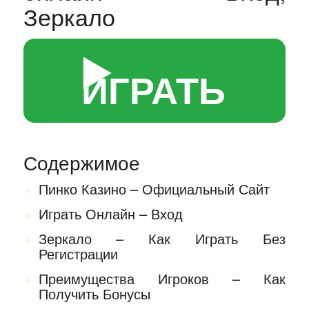
Зеркало
▶️
ИГРАТЬ
Содержимое
Пинко Казино – Официальный Сайт
Играть Онлайн – Вход
Зеркало – Как Играть Без
Регистрации
Преимущества Игроков – Как
Получить Бонусы