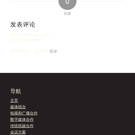
0
回复
发表评论
Want to join the discussion?
Feel free to contribute!
要发表评论，您必须先
登录
。
导航
主页
媒体组合
电视和广播合作
数字媒体合作
传统纸媒合作
会议方案