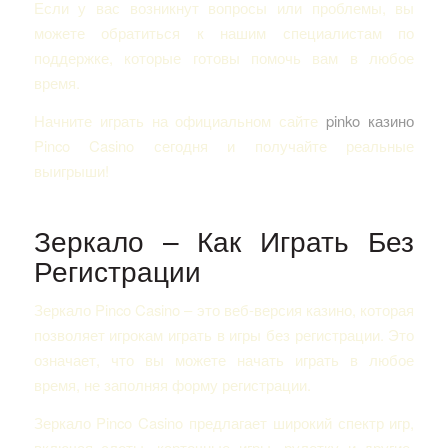
Если у вас возникнут вопросы или проблемы, вы
можете обратиться к нашим специалистам по
поддержке, которые готовы помочь вам в любое
время.
Начните играть на официальном сайте
pinko казино
Pinco Casino сегодня и получайте реальные
выигрыши!
Зеркало – Как Играть Без
Регистрации
Зеркало Pinco Casino – это веб-версия казино, которая
позволяет игрокам играть в игры без регистрации. Это
означает, что вы можете начать играть в любое
время, не заполняя форму регистрации.
Зеркало Pinco Casino предлагает широкий спектр игр,
включая слоты, карточные игры, рулетку и другие.