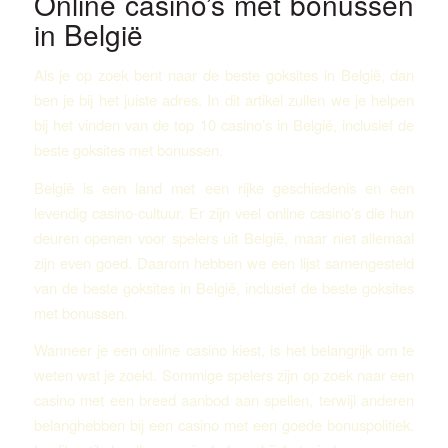
Online casino’s met bonussen
in België
Als je op zoek bent naar de beste goksites in België, dan
ben je bij het juiste adres. In dit artikel zullen we je helpen
bij het vinden van de top 10 casino’s in België, inclusief de
beste goksites met bonussen.
België is een land met een rijke geschiedenis en een
levendig casino-cultuur. Er zijn veel online casino’s die hun
deuren openen voor spelers uit België, maar niet allemaal
zijn even goed. Daarom hebben we een lijst samengesteld
van de beste goksites in België, inclusief de beste goksites
met bonussen.
Wanneer je een online casino kiest, is het belangrijk om te
weten wat je zoekt. Sommige spelers zijn op zoek naar een
casino met een breed aanbod aan spellen, terwijl anderen
belanghebben bij een casino met een goede bonuspolitiek.