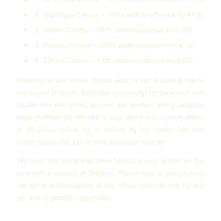
2. LeoVegas Casino – 100% welkomstbonus tot €100
3. Unibet Casino – 100% welkomstbonus tot €100
4. Betway Casino – 100% welkomstbonus tot €100
5. 32Red Casino – 100% welkomstbonus tot €100
Wanneer je een online casino kiest, is het belangrijk om te
weten wat je zoekt. Sommige spelers zijn op zoek naar een
casino met een breed aanbod aan spellen, terwijl anderen
belanghebben bij een casino met een goede bonuspolitiek.
In dit artikel zullen we je helpen bij het vinden van een
online casino dat aan je verwachtingen voldoet.
We hope this article has been helpful in your search for the
best online casinos in Belgium. Remember to always read
the terms and conditions of any online casino before signing
up, and to gamble responsibly.