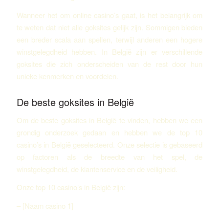
Wanneer het om online casino’s gaat, is het belangrijk om
te weten dat niet alle goksites gelijk zijn. Sommigen bieden
een breder scala aan spellen, terwijl anderen een hogere
winstgelegdheid hebben. In België zijn er verschillende
goksites die zich onderscheiden van de rest door hun
unieke kenmerken en voordelen.
De beste goksites in België
Om de beste goksites in België te vinden, hebben we een
grondig onderzoek gedaan en hebben we de top 10
casino’s in België geselecteerd. Onze selectie is gebaseerd
op factoren als de breedte van het spel, de
winstgelegdheid, de klantenservice en de veiligheid.
Onze top 10 casino’s in België zijn:
– [Naam casino 1]