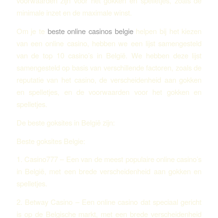
voorwaarden zijn voor het gokken en spelletjes, zoals de
minimale inzet en de maximale winst.
Om je te
beste online casinos belgie
helpen bij het kiezen
van een online casino, hebben we een lijst samengesteld
van de top 10 casino’s in België. We hebben deze lijst
samengesteld op basis van verschillende factoren, zoals de
reputatie van het casino, de verscheidenheid aan gokken
en spelletjes, en de voorwaarden voor het gokken en
spelletjes.
De beste goksites in België zijn:
Beste goksites Belgie:
1. Casino777 – Een van de meest populaire online casino’s
in België, met een brede verscheidenheid aan gokken en
spelletjes.
2. Betway Casino – Een online casino dat speciaal gericht
is op de Belgische markt, met een brede verscheidenheid