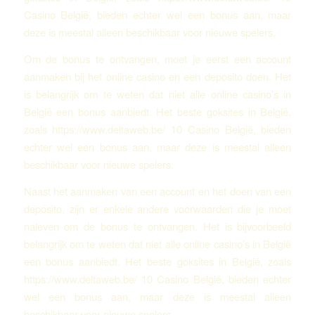
Casino België, bieden echter wel een bonus aan, maar
deze is meestal alleen beschikbaar voor nieuwe spelers.
Om de bonus te ontvangen, moet je eerst een account
aanmaken bij het online casino en een deposito doen. Het
is belangrijk om te weten dat niet alle online casino’s in
België een bonus aanbiedt. Het beste goksites in België,
zoals https://www.deltaweb.be/ 10 Casino België, bieden
echter wel een bonus aan, maar deze is meestal alleen
beschikbaar voor nieuwe spelers.
Naast het aanmaken van een account en het doen van een
deposito, zijn er enkele andere voorwaarden die je moet
naleven om de bonus te ontvangen. Het is bijvoorbeeld
belangrijk om te weten dat niet alle online casino’s in België
een bonus aanbiedt. Het beste goksites in België, zoals
https://www.deltaweb.be/ 10 Casino België, bieden echter
wel een bonus aan, maar deze is meestal alleen
beschikbaar voor nieuwe spelers.