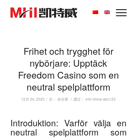
Frihet och trygghet för
nybörjare: Upptäck
Freedom Casino som en
neutral spelplattform
/
/
12月 24, 2025
在：
未分类
通过：
mhi-china-abc123
Introduktion: Varför välja en
neutral spelplattform som