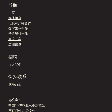
导航
主页
媒体组合
电视和广播合作
数字媒体合作
传统纸媒合作
会议方案
过往案例
招聘
加入我们
保持联系
联系我们
办公室：
中国100027北京市东城区
东直门外大街46号