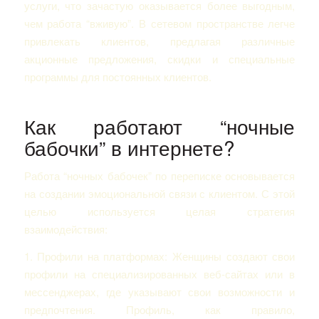
услуги, что зачастую оказывается более выгодным,
чем работа “вживую”. В сетевом пространстве легче
привлекать клиентов, предлагая различные
акционные предложения, скидки и специальные
программы для постоянных клиентов.
Как работают “ночные
бабочки” в интернете?
Работа “ночных бабочек” по переписке основывается
на создании эмоциональной связи с клиентом. С этой
целью используется целая стратегия
взаимодействия:
1. Профили на платформах: Женщины создают свои
профили на специализированных веб-сайтах или в
мессенджерах, где указывают свои возможности и
предпочтения. Профиль, как правило,