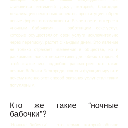
становится интимный досуг, который, благодаря
легализации некоторых аспектов проституции, обрел
новые формы и возможности. В частности, интерес к
«ночным бабочкам» — работницам секс-услуг,
которые осуществляют свои услуги исключительно
через переписку, растет с каждым днем. Это явление
не только отражает изменения в обществе, но и
раскрывает новые перспективы для обеих сторон. В
этой статье мы подробно рассмотрим, кто такие
ночные бабочки Белгорода, как они функционируют и
почему именно этот способ оказания услуг стал таким
популярным.
Кто же такие “ночные
бабочки”?
“Ночные бабочки” — это термин, который обычно