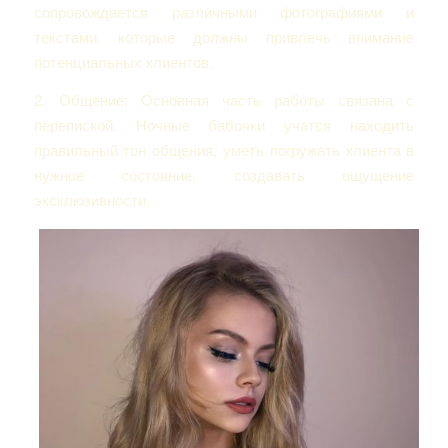
сопровождается различными фотографиями и
текстами, которые должны привлечь внимание
потенциальных клиентов.
2. Общение: Основная часть работы связана с
перепиской. Ночные бабочки учатся находить
правильный тон общения, уметь погружать клиента в
нужное состояние, создавать ощущение
эксклюзивности.