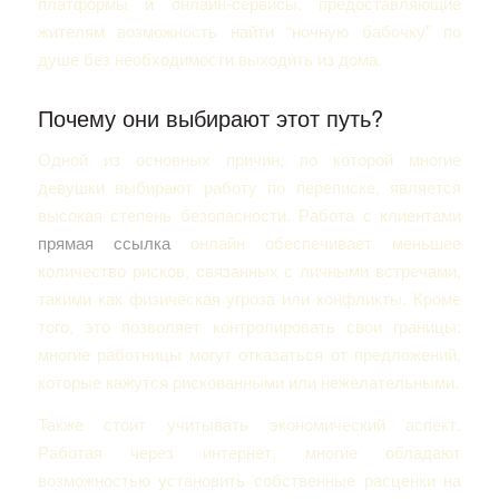
платформы и онлайн-сервисы, предоставляющие
жителям возможность найти “ночную бабочку” по
душе без необходимости выходить из дома.
Почему они выбирают этот путь?
Одной из основных причин, по которой многие
девушки выбирают работу по переписке, является
высокая степень безопасности. Работа с клиентами
прямая ссылка
онлайн обеспечивает меньшее
количество рисков, связанных с личными встречами,
такими как физическая угроза или конфликты. Кроме
того, это позволяет контролировать свои границы:
многие работницы могут отказаться от предложений,
которые кажутся рискованными или нежелательными.
Также стоит учитывать экономический аспект.
Работая через интернет, многие обладают
возможностью установить собственные расценки на