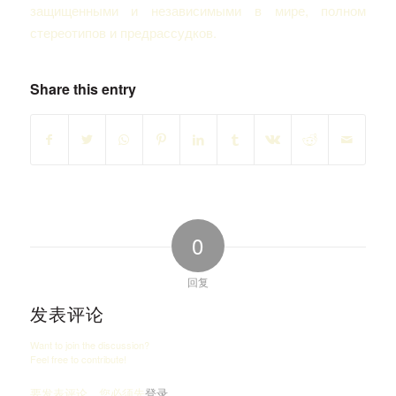
защищенными и независимыми в мире, полном
стереотипов и предрассудков.
Share this entry
0
回复
发表评论
Want to join the discussion?
Feel free to contribute!
要发表评论，您必须先
登录
。