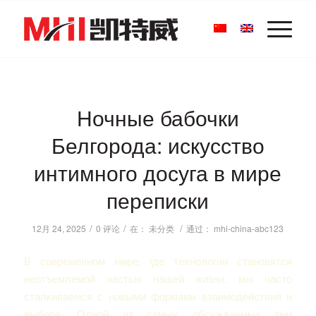
Ночные бабочки
Белгорода: искусство
интимного досуга в мире
переписки
/
/
/
12月 24, 2025
0 评论
在：
未分类
通过：
mhi-china-abc123
В современном мире, где технологии становятся
неотъемлемой частью нашей жизни, мы часто
сталкиваемся с новыми формами взаимодействия и
выбора. Одной из самых обсуждаемых тем