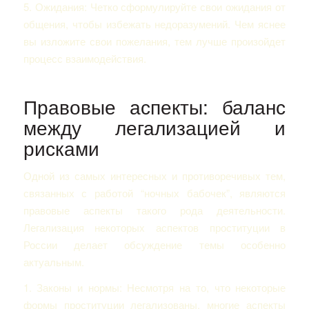
5. Ожидания: Четко сформулируйте свои ожидания от
общения, чтобы избежать недоразумений. Чем яснее
вы изложите свои пожелания, тем лучше произойдет
процесс взаимодействия.
Правовые аспекты: баланс
между легализацией и
рисками
Одной из самых интересных и противоречивых тем,
связанных с работой “ночных бабочек”, являются
правовые аспекты такого рода деятельности.
Легализация некоторых аспектов проституции в
России делает обсуждение темы особенно
актуальным.
1. Законы и нормы: Несмотря на то, что некоторые
формы проституции легализованы, многие аспекты