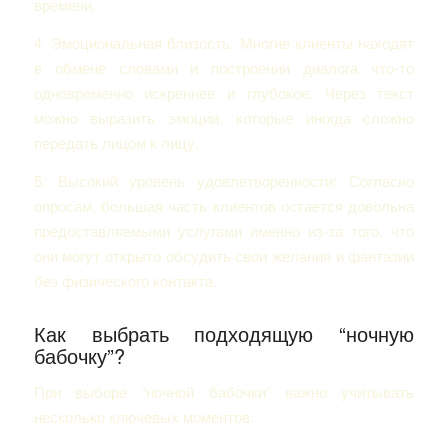
времени.
4. Эмоциональная близость: Многие клиенты находят
в обмене словами и построении диалога что-то
одновременно искреннее и глубокое. Через текст
можно выразить эмоции, которые иногда сложно
передать лицом к лицу.
5. Высокий уровень удовлетворенности: Согласно
опросам, большая часть клиентов остается довольна
предоставляемыми услугами именно из-за того, что
они могут открыто обсудить свои желания и фантазии
без физического контакта.
Как выбрать подходящую “ночную
бабочку”?
При выборе “ночной бабочки” важно учитывать
несколько ключевых моментов: