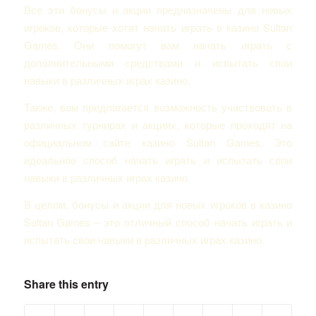
Все эти бонусы и акции предназначены для новых
игроков, которые хотят начать играть в казино Sultan
Games. Они помогут вам начать играть с
дополнительными средствами и испытать свои
навыки в различных играх казино.
Также, вам предлагается возможность участвовать в
различных турнирах и акциях, которые проходят на
официальном сайте казино Sultan Games. Это
идеальное способ начать играть и испытать свои
навыки в различных играх казино.
В целом, бонусы и акции для новых игроков в казино
Sultan Games – это отличный способ начать играть и
испытать свои навыки в различных играх казино.
Share this entry