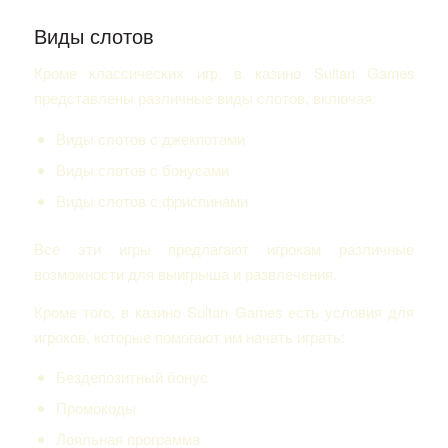
Виды слотов
Кроме классических игр, в казино Sultan Games
представлены различные виды слотов, включая:
Виды слотов с джекпотами
Виды слотов с бонусами
Виды слотов с фриспинами
Все эти игры предлагают игрокам различные
возможности для выигрыша и развлечения.
Кроме того, в казино Sultan Games есть условия для
игроков, которые помогают им начать играть:
Бездепозитный бонус
Промокоды
Лояльная программа