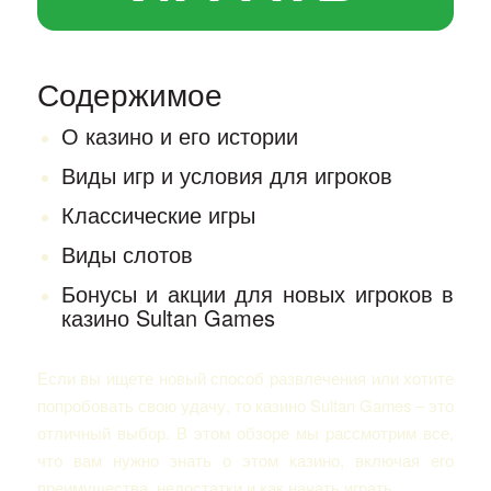
Содержимое
О казино и его истории
Виды игр и условия для игроков
Классические игры
Виды слотов
Бонусы и акции для новых игроков в
казино Sultan Games
Если вы ищете новый способ развлечения или хотите
попробовать свою удачу, то казино Sultan Games – это
отличный выбор. В этом обзоре мы рассмотрим все,
что вам нужно знать о этом казино, включая его
преимущества, недостатки и как начать играть.