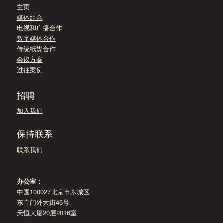
主页
媒体组合
电视和广播合作
数字媒体合作
传统纸媒合作
会议方案
过往案例
招聘
加入我们
保持联系
联系我们
办公室：
中国100027北京市东城区
东直门外大街46号
天恒大厦20层2016室