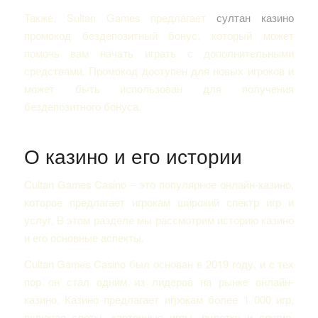
Также, Sultan Games предлагает
султан казино
промокод бездепозитный бонус, который может
помочь вам начать играть с дополнительными
средствами. Промокод доступен для новых игроков и
может быть использован для получения
бездепозитного бонуса.
О казино и его истории
Сultan Games Casino – это популярное онлайн-казино,
которое предлагает игрокам широкий спектр игр и
услуг. В этом разделе мы рассмотрим историю казино
и его основные аспекты.
Сultan Games Casino был основан в 2019 году, и с тех
пор он стал одним из лидеров на рынке онлайн-
казино. Казино предлагает игрокам более 1 000 игр,
включая слоты, карточные игры, рулетку и другие.