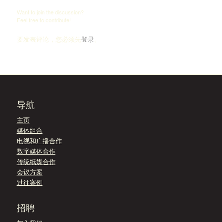
Want to join the discussion?
Feel free to contribute!
要发表评论，您必须先
登录
。
导航
主页
媒体组合
电视和广播合作
数字媒体合作
传统纸媒合作
会议方案
过往案例
招聘