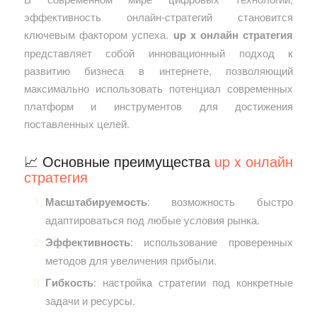
эффективность онлайн-стратегий становится
ключевым фактором успеха.
up x онлайн стратегия
представляет собой инновационный подход к
развитию бизнеса в интернете, позволяющий
максимально использовать потенциал современных
платформ и инструментов для достижения
поставленных целей.
📈 Основные преимущества
up x онлайн
стратегия
Масштабируемость
: возможность быстро
адаптироваться под любые условия рынка.
Эффективность
: использование проверенных
методов для увеличения прибыли.
Гибкость
: настройка стратегии под конкретные
задачи и ресурсы.